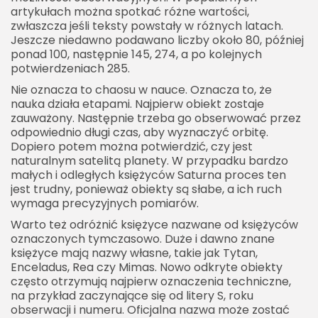
artykułach można spotkać różne wartości,
zwłaszcza jeśli teksty powstały w różnych latach.
Jeszcze niedawno podawano liczby około 80, później
ponad 100, następnie 145, 274, a po kolejnych
potwierdzeniach 285.
Nie oznacza to chaosu w nauce. Oznacza to, że
nauka działa etapami. Najpierw obiekt zostaje
zauważony. Następnie trzeba go obserwować przez
odpowiednio długi czas, aby wyznaczyć orbitę.
Dopiero potem można potwierdzić, czy jest
naturalnym satelitą planety. W przypadku bardzo
małych i odległych księżyców Saturna proces ten
jest trudny, ponieważ obiekty są słabe, a ich ruch
wymaga precyzyjnych pomiarów.
Warto też odróżnić księżyce nazwane od księżyców
oznaczonych tymczasowo. Duże i dawno znane
księżyce mają nazwy własne, takie jak Tytan,
Enceladus, Rea czy Mimas. Nowo odkryte obiekty
często otrzymują najpierw oznaczenia techniczne,
na przykład zaczynające się od litery S, roku
obserwacji i numeru. Oficjalna nazwa może zostać