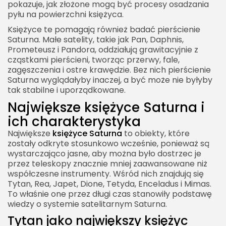
pokazuje, jak złożone mogą być procesy osadzania
pyłu na powierzchni księżyca.
Księżyce te pomagają również badać pierścienie
Saturna. Małe satelity, takie jak Pan, Daphnis,
Prometeusz i Pandora, oddziałują grawitacyjnie z
cząstkami pierścieni, tworząc przerwy, fale,
zagęszczenia i ostre krawędzie. Bez nich pierścienie
Saturna wyglądałyby inaczej, a być może nie byłyby
tak stabilne i uporządkowane.
Największe księżyce Saturna i
ich charakterystyka
Największe
księżyce Saturna
to obiekty, które
zostały odkryte stosunkowo wcześnie, ponieważ są
wystarczająco jasne, aby można było dostrzec je
przez teleskopy znacznie mniej zaawansowane niż
współczesne instrumenty. Wśród nich znajdują się
Tytan, Rea, Japet, Dione, Tetyda, Enceladus i Mimas.
To właśnie one przez długi czas stanowiły podstawę
wiedzy o systemie satelitarnym Saturna.
Tytan jako największy księżyc