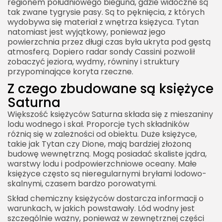
regionem południowego bieguna, gdzie widoczne są
tak zwane tygrysie pasy. Są to pęknięcia, z których
wydobywa się materiał z wnętrza księżyca. Tytan
natomiast jest wyjątkowy, ponieważ jego
powierzchnia przez długi czas była ukryta pod gęstą
atmosferą. Dopiero radar sondy Cassini pozwolił
zobaczyć jeziora, wydmy, równiny i struktury
przypominające koryta rzeczne.
Z czego zbudowane są księżyce
Saturna
Większość księżyców Saturna składa się z mieszaniny
lodu wodnego i skał. Proporcje tych składników
różnią się w zależności od obiektu. Duże księżyce,
takie jak Tytan czy Dione, mają bardziej złożoną
budowę wewnętrzną. Mogą posiadać skaliste jądra,
warstwy lodu i podpowierzchniowe oceany. Małe
księżyce często są nieregularnymi bryłami lodowo-
skalnymi, czasem bardzo porowatymi.
Skład chemiczny księżyców dostarcza informacji o
warunkach, w jakich powstawały. Lód wodny jest
szczególnie ważny, ponieważ w zewnętrznej części