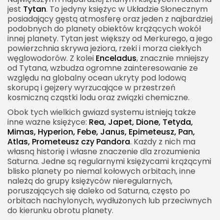
jest
Tytan
. To jedyny księżyc w Układzie Słonecznym
posiadający gęstą atmosferę oraz jeden z najbardziej
podobnych do planety obiektów krążących wokół
innej planety. Tytan jest większy od Merkurego, a jego
powierzchnia skrywa jeziora, rzeki i morza ciekłych
węglowodorów. Z kolei
Enceladus
, znacznie mniejszy
od Tytana, wzbudza ogromne zainteresowanie ze
względu na globalny ocean ukryty pod lodową
skorupą i gejzery wyrzucające w przestrzeń
kosmiczną cząstki lodu oraz związki chemiczne.
Obok tych wielkich gwiazd systemu istnieją także
inne ważne księżyce:
Rea, Japet, Dione, Tetyda,
Mimas, Hyperion, Febe, Janus, Epimeteusz, Pan,
Atlas, Prometeusz czy Pandora
. Każdy z nich ma
własną historię i własne znaczenie dla zrozumienia
Saturna. Jedne są regularnymi księżycami krążącymi
blisko planety po niemal kołowych orbitach, inne
należą do grupy księżyców nieregularnych,
poruszających się daleko od Saturna, często po
orbitach nachylonych, wydłużonych lub przeciwnych
do kierunku obrotu planety.