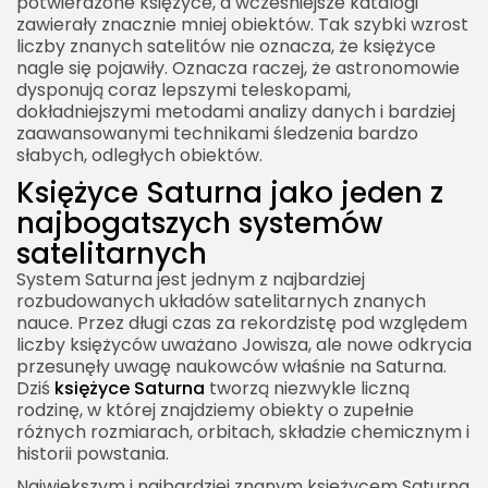
potwierdzone księżyce, a wcześniejsze katalogi
zawierały znacznie mniej obiektów. Tak szybki wzrost
eksploracji kosmosu
liczby znanych satelitów nie oznacza, że księżyce
Księżyce Saturna jako jeden z najciekawszych
nagle się pojawiły. Oznacza raczej, że astronomowie
tematów astronomii
dysponują coraz lepszymi teleskopami,
dokładniejszymi metodami analizy danych i bardziej
zaawansowanymi technikami śledzenia bardzo
słabych, odległych obiektów.
Księżyce Saturna jako jeden z
najbogatszych systemów
satelitarnych
System Saturna jest jednym z najbardziej
rozbudowanych układów satelitarnych znanych
nauce. Przez długi czas za rekordzistę pod względem
liczby księżyców uważano Jowisza, ale nowe odkrycia
przesunęły uwagę naukowców właśnie na Saturna.
Dziś
księżyce Saturna
tworzą niezwykle liczną
rodzinę, w której znajdziemy obiekty o zupełnie
różnych rozmiarach, orbitach, składzie chemicznym i
historii powstania.
Największym i najbardziej znanym księżycem Saturna