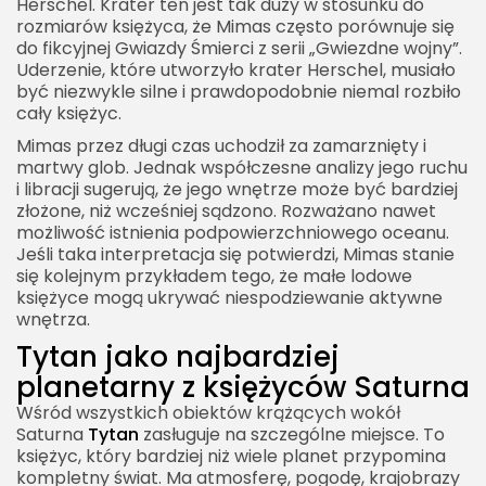
Herschel. Krater ten jest tak duży w stosunku do
rozmiarów księżyca, że Mimas często porównuje się
do fikcyjnej Gwiazdy Śmierci z serii „Gwiezdne wojny”.
Uderzenie, które utworzyło krater Herschel, musiało
być niezwykle silne i prawdopodobnie niemal rozbiło
cały księżyc.
Mimas przez długi czas uchodził za zamarznięty i
martwy glob. Jednak współczesne analizy jego ruchu
i libracji sugerują, że jego wnętrze może być bardziej
złożone, niż wcześniej sądzono. Rozważano nawet
możliwość istnienia podpowierzchniowego oceanu.
Jeśli taka interpretacja się potwierdzi, Mimas stanie
się kolejnym przykładem tego, że małe lodowe
księżyce mogą ukrywać niespodziewanie aktywne
wnętrza.
Tytan jako najbardziej
planetarny z księżyców Saturna
Wśród wszystkich obiektów krążących wokół
Saturna
Tytan
zasługuje na szczególne miejsce. To
księżyc, który bardziej niż wiele planet przypomina
kompletny świat. Ma atmosferę, pogodę, krajobrazy