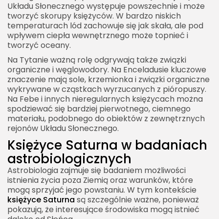
Układu Słonecznego występuje powszechnie i może
tworzyć skorupy księżyców. W bardzo niskich
temperaturach lód zachowuje się jak skała, ale pod
wpływem ciepła wewnętrznego może topnieć i
tworzyć oceany.
Na Tytanie ważną rolę odgrywają także związki
organiczne i węglowodory. Na Enceladusie kluczowe
znaczenie mają sole, krzemionka i związki organiczne
wykrywane w cząstkach wyrzucanych z pióropuszy.
Na Febe i innych nieregularnych księżycach można
spodziewać się bardziej pierwotnego, ciemnego
materiału, podobnego do obiektów z zewnętrznych
rejonów Układu Słonecznego.
Księżyce Saturna w badaniach
astrobiologicznych
Astrobiologia zajmuje się badaniem możliwości
istnienia życia poza Ziemią oraz warunków, które
mogą sprzyjać jego powstaniu. W tym kontekście
księżyce Saturna
są szczególnie ważne, ponieważ
pokazują, że interesujące środowiska mogą istnieć