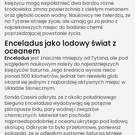
księżycu mogą współistnieć dwa bardzo różne
środowiska: zimna powierzchnia z ciekłym metanem
oraz głęboki ocean wodny. Naukowcy nie twierdzą, że
na Tytanie istnieje życie, ale uznają go za jedno z
najciekawszych miejsc do badania chemii
poprzedzającej powstanie życia.
Enceladus jako lodowy świat z
oceanem
Enceladus
jest znacznie mniejszy od Tytana, ale pod
względem naukowym należy do najważniejszych
księżyców Saturna. Jego średnica wynosi nieco
ponad 500 kilometrów, jednak ten niewielki glob
okazał się jednym z najbardziej aktywnych miejsc w
Układzie Słonecznym.
Sonda Cassini odkryła, że z okolic południowego
bieguna Enceladusa wydobywają się potężne
pióropusze lodu, pary wodnej i związków
chemicznych. Materiał ten pochodzi
najprawdopodobniej z oceanu ukrytego pod lodową
skorupą. Odkrycie to było przełomowe, ponieważ
pokazało, że w odległym systemie Saturna istnieje