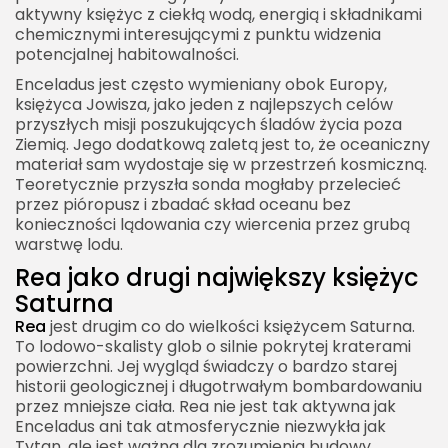
aktywny księżyc z ciekłą wodą, energią i składnikami
chemicznymi interesującymi z punktu widzenia
potencjalnej habitowalności.
Enceladus jest często wymieniany obok Europy,
księżyca Jowisza, jako jeden z najlepszych celów
przyszłych misji poszukujących śladów życia poza
Ziemią. Jego dodatkową zaletą jest to, że oceaniczny
materiał sam wydostaje się w przestrzeń kosmiczną.
Teoretycznie przyszła sonda mogłaby przelecieć
przez pióropusz i zbadać skład oceanu bez
konieczności lądowania czy wiercenia przez grubą
warstwę lodu.
Rea jako drugi największy księżyc
Saturna
Rea
jest drugim co do wielkości księżycem Saturna.
To lodowo-skalisty glob o silnie pokrytej kraterami
powierzchni. Jej wygląd świadczy o bardzo starej
historii geologicznej i długotrwałym bombardowaniu
przez mniejsze ciała. Rea nie jest tak aktywna jak
Enceladus ani tak atmosferycznie niezwykła jak
Tytan, ale jest ważna dla zrozumienia budowy