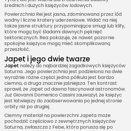
średnich i dużych księżyców lodowych.
Powierzchnia Rei jest jasna, zdominowana przez lód
wodny i liczne kratery uderzeniowe. Widać na niej
także jasne struktury przypominające smugi lub klify,
które mogą być śladami dawnych pęknięć
tektonicznych. Rea pokazuje, że nawet pozornie
spokojne księżyce mogą mieć skomplikowaną
przeszłość.
Japet i jego dwie twarze
Japet
należy do najbardziej zagadkowych księżyców
Saturna. Jego powierzchnia jest podzielona na dwie
wyraźnie różne części: jedna półkula jest bardzo
ciemna, a druga znacznie jaśniejsza. Ten kontrast
sprawił, że Japet od dawna fascynował astronomów.
Już Giovanni Domenico Cassini zauważył, że księżyc
jest łatwiejszy do zaobserwowania po jednej stronie
orbity niż po drugiej.
Ciemny materiał na powierzchni Japeta może
pochodzić częściowo z zewnętrznych księżyców
Saturna, zwłaszcza z Febe, która porusza się po