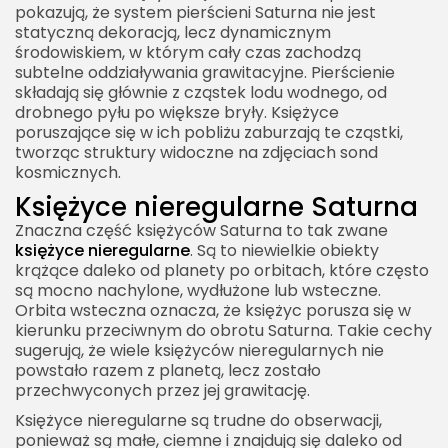
pokazują, że system pierścieni Saturna nie jest
statyczną dekoracją, lecz dynamicznym
środowiskiem, w którym cały czas zachodzą
subtelne oddziaływania grawitacyjne. Pierścienie
składają się głównie z cząstek lodu wodnego, od
drobnego pyłu po większe bryły. Księżyce
poruszające się w ich pobliżu zaburzają te cząstki,
tworząc struktury widoczne na zdjęciach sond
kosmicznych.
Księżyce nieregularne Saturna
Znaczna część księżyców Saturna to tak zwane
księżyce nieregularne
. Są to niewielkie obiekty
krążące daleko od planety po orbitach, które często
są mocno nachylone, wydłużone lub wsteczne.
Orbita wsteczna oznacza, że księżyc porusza się w
kierunku przeciwnym do obrotu Saturna. Takie cechy
sugerują, że wiele księżyców nieregularnych nie
powstało razem z planetą, lecz zostało
przechwyconych przez jej grawitację.
Księżyce nieregularne są trudne do obserwacji,
ponieważ są małe, ciemne i znajdują się daleko od