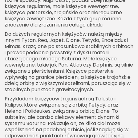
różne sposoby. Najprostszy podział obejmuje duże
księżyce regularne, małe księżyce wewnętrzne,
księżyce pasterskie, trojańskie oraz nieregularne
księżyce zewnętrzne. Każda z tych grup ma inne
znaczenie dla zrozumienia całego układu.
Do dużych regularnych księżyców należą między
innymi Tytan, Rea, Japet, Dione, Tetyda, Enceladus i
Mimas. Krążą one po stosunkowo stabilnych orbitach
i prawdopodobnie powstały z dysku materii
otaczającego młodego Saturna. Małe księżyce
wewnętrzne, takie jak Pan, Atlas czy Daphnis, są silnie
związane z pierścieniami. Księżyce pasterskie
wpływają na granice pierścieni, a księżyce trojańskie
dzielą orbitę z większymi satelitami, poruszając się w
stabilnych punktach grawitacyjnych.
Przykładem księżyców trojańskich są Telesto i
Kalipso, które związane są z orbitą Tetydy, oraz
Helena i Polideukes, związane z orbitą Dione. To
subtelny, ale bardzo ciekawy element dynamiki
systemu Saturna. Pokazuje on, że kilka ciał może
współistnieć na podobnej orbicie, jeśli znajdują się w
odpowiednich punktach równowagi grawitacyjnej.