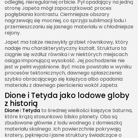
odległej, nieregularnej orbicie. Pył opadający na jedną
stronę Japeta mógł zapoczątkować proces
pogłębiania kontrastu. Ciemniejsze obszary
nagrzewają się mocniej, co sprzyja sublimacji lodu i
przemieszczaniu się jasnego materiału w chłodniejsze
rejony.
Japet ma także niezwykły grzbiet równikowy, który
nadaje mu charakterystyczny kształt. Struktura ta
ciągnie się wzdłuż równika i w niektórych miejscach
osiąga imponującą wysokość. Jej pochodzenie nie
jest w pełni wyjaśnione. Być może powstała w wyniku
procesów tektonicznych, dawnego spłaszczenia
szybko obracającego się księżyca albo opadania
materiału z dawnego pierścienia wokół Japeta.
Dione i Tetyda jako lodowe globy
z historią
Dione
i
Tetyda
to średniej wielkości księżyce Saturna,
które krążą stosunkowo blisko planety. Oba są
zbudowane głównie z lodu wodnego z domieszką
materiału skalnego. Ich powierzchnie pokrywają
kratery, pęknięcia i jasne struktury świadczące o