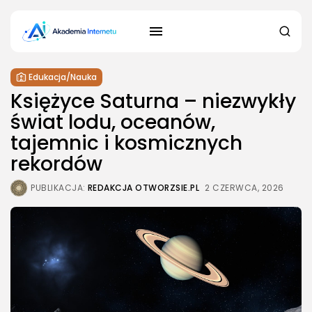
Edukacja/Nauka
Księżyce Saturna – niezwykły
świat lodu, oceanów,
tajemnic i kosmicznych
rekordów
PUBLIKACJA:
REDAKCJA OTWORZSIE.PL
2 CZERWCA, 2026