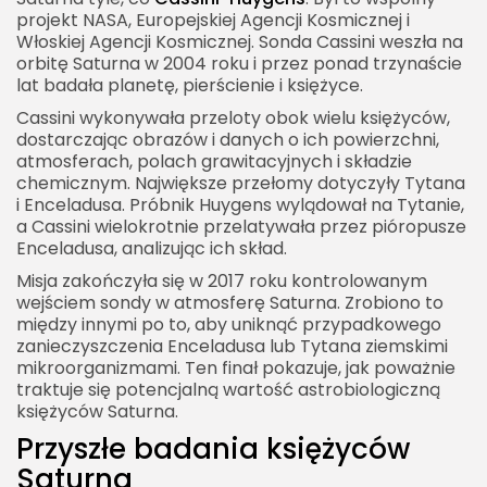
projekt NASA, Europejskiej Agencji Kosmicznej i
Włoskiej Agencji Kosmicznej. Sonda Cassini weszła na
orbitę Saturna w 2004 roku i przez ponad trzynaście
lat badała planetę, pierścienie i księżyce.
Cassini wykonywała przeloty obok wielu księżyców,
dostarczając obrazów i danych o ich powierzchni,
atmosferach, polach grawitacyjnych i składzie
chemicznym. Największe przełomy dotyczyły Tytana
i Enceladusa. Próbnik Huygens wylądował na Tytanie,
a Cassini wielokrotnie przelatywała przez pióropusze
Enceladusa, analizując ich skład.
Misja zakończyła się w 2017 roku kontrolowanym
wejściem sondy w atmosferę Saturna. Zrobiono to
między innymi po to, aby uniknąć przypadkowego
zanieczyszczenia Enceladusa lub Tytana ziemskimi
mikroorganizmami. Ten finał pokazuje, jak poważnie
traktuje się potencjalną wartość astrobiologiczną
księżyców Saturna.
Przyszłe badania księżyców
Saturna