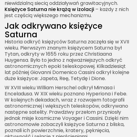
niewidzialną siecią oddziaływań grawitacyjnych.
Księżyce Saturna nie krążą w izolacji
– każdy z nich
jest częścią większego mechanizmu.
Jak odkrywano księżyce
Saturna
Historia odkryć księżyców Saturna zaczęła się w XVII
wieku. Pierwszym znanym księżycem Saturna był
Tytan, odkryty w 1655 roku przez Christiaana
Huygensa. Było to jedno z najważniejszych odkryć
astronomicznych epoki teleskopowej. Kilkadziesiąt
lat później Giovanni Domenico Cassini odkrył kolejne
duże księżyce: Japeta, Reę, Tetydę i Dione.
W XVIII wieku William Herschel odkrył Mimasa i
Enceladusa. W XIX wieku poznano Hyperiona i Febe.
W kolejnych dekadach, wraz z rozwojem fotografii
astronomicznej i większych teleskopów, odkrywano
następne satelity. Prawdziwy przełom przyniosły
jednak misje kosmiczne Voyager i Cassini. Dzięki nim
astronomowie zobaczyli księżyce Saturna z bliska,
poznali ich powierzchnie, kratery, pęknięcia,
aktywność i relacje z pierścieniami.