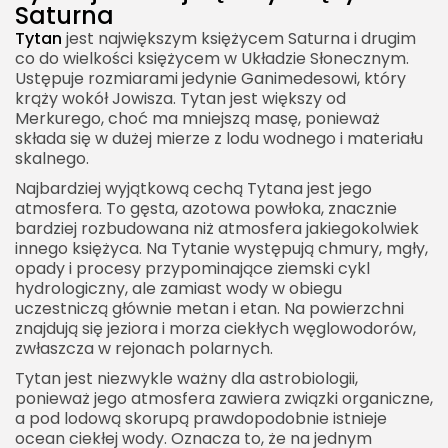
Saturna
Tytan
jest największym księżycem Saturna i drugim
co do wielkości księżycem w Układzie Słonecznym.
Ustępuje rozmiarami jedynie Ganimedesowi, który
krąży wokół Jowisza. Tytan jest większy od
Merkurego, choć ma mniejszą masę, ponieważ
składa się w dużej mierze z lodu wodnego i materiału
skalnego.
Najbardziej wyjątkową cechą Tytana jest jego
atmosfera. To gęsta, azotowa powłoka, znacznie
bardziej rozbudowana niż atmosfera jakiegokolwiek
innego księżyca. Na Tytanie występują chmury, mgły,
opady i procesy przypominające ziemski cykl
hydrologiczny, ale zamiast wody w obiegu
uczestniczą głównie metan i etan. Na powierzchni
znajdują się jeziora i morza ciekłych węglowodorów,
zwłaszcza w rejonach polarnych.
Tytan jest niezwykle ważny dla astrobiologii,
ponieważ jego atmosfera zawiera związki organiczne,
a pod lodową skorupą prawdopodobnie istnieje
ocean ciekłej wody. Oznacza to, że na jednym