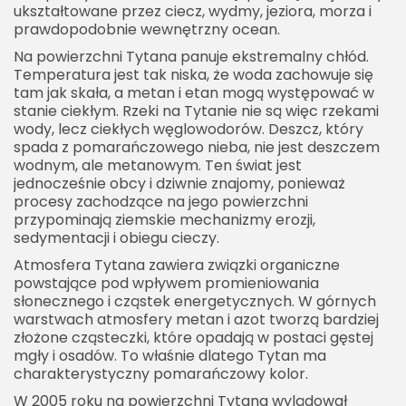
ukształtowane przez ciecz, wydmy, jeziora, morza i
prawdopodobnie wewnętrzny ocean.
Na powierzchni Tytana panuje ekstremalny chłód.
Temperatura jest tak niska, że woda zachowuje się
tam jak skała, a metan i etan mogą występować w
stanie ciekłym. Rzeki na Tytanie nie są więc rzekami
wody, lecz ciekłych węglowodorów. Deszcz, który
spada z pomarańczowego nieba, nie jest deszczem
wodnym, ale metanowym. Ten świat jest
jednocześnie obcy i dziwnie znajomy, ponieważ
procesy zachodzące na jego powierzchni
przypominają ziemskie mechanizmy erozji,
sedymentacji i obiegu cieczy.
Atmosfera Tytana zawiera związki organiczne
powstające pod wpływem promieniowania
słonecznego i cząstek energetycznych. W górnych
warstwach atmosfery metan i azot tworzą bardziej
złożone cząsteczki, które opadają w postaci gęstej
mgły i osadów. To właśnie dlatego Tytan ma
charakterystyczny pomarańczowy kolor.
W 2005 roku na powierzchni Tytana wylądował