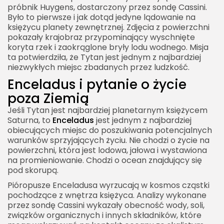
próbnik Huygens, dostarczony przez sondę Cassini.
Było to pierwsze i jak dotąd jedyne lądowanie na
księżycu planety zewnętrznej. Zdjęcia z powierzchni
pokazały krajobraz przypominający wyschnięte
koryta rzek i zaokrąglone bryły lodu wodnego. Misja
ta potwierdziła, że Tytan jest jednym z najbardziej
niezwykłych miejsc zbadanych przez ludzkość.
Enceladus i pytanie o życie
poza Ziemią
Jeśli Tytan jest najbardziej planetarnym księżycem
Saturna, to
Enceladus
jest jednym z najbardziej
obiecujących miejsc do poszukiwania potencjalnych
warunków sprzyjających życiu. Nie chodzi o życie na
powierzchni, która jest lodowa, jałowa i wystawiona
na promieniowanie. Chodzi o ocean znajdujący się
pod skorupą.
Pióropusze Enceladusa wyrzucają w kosmos cząstki
pochodzące z wnętrza księżyca. Analizy wykonane
przez sondę Cassini wykazały obecność wody, soli,
związków organicznych i innych składników, które