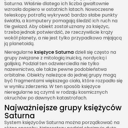
Saturna. Właśnie dlatego ich liczba gwałtownie
wzrosła dopiero w ostatnich latach. Nowoczesne
teleskopy potrafią wykrywać bardzo słabe punkty
światła, a komputery pomagają śledzić ich ruch na
tle gwiazd. Aby obiekt został uznany za księżyc,
trzeba jednak potwierdzić, że rzeczywiście krąży
wokół planety, a nie jest tylko przypadkowo mijającą
ją planetoidą.
Nieregularne
księżyce Saturna
dzieli się często na
grupy związane z mitologią inuicką, nordycką i
galijską. Podział ten odzwierciedla nie tylko
nazewnictwo, ale także pewne podobieństwa
orbitalne. Obiekty należące do jednej grupy mogą
być fragmentami większego ciała, które rozpadło się
w wyniku zderzenia. W ten sposób księżyce
nieregularne są czymś w rodzaju kosmicznych
okruchów po dawnych katastrofach.
Najważniejsze grupy księżyców
Saturna
System księżyców Saturna można porządkować na