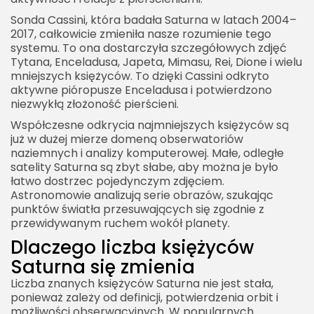
Sonda Cassini, która badała Saturna w latach 2004–
2017, całkowicie zmieniła nasze rozumienie tego
systemu. To ona dostarczyła szczegółowych zdjęć
Tytana, Enceladusa, Japeta, Mimasu, Rei, Dione i wielu
mniejszych księżyców. To dzięki Cassini odkryto
aktywne pióropusze Enceladusa i potwierdzono
niezwykłą złożoność pierścieni.
Współczesne odkrycia najmniejszych księżyców są
już w dużej mierze domeną obserwatoriów
naziemnych i analizy komputerowej. Małe, odległe
satelity Saturna są zbyt słabe, aby można je było
łatwo dostrzec pojedynczym zdjęciem.
Astronomowie analizują serie obrazów, szukając
punktów światła przesuwających się zgodnie z
przewidywanym ruchem wokół planety.
Dlaczego liczba księżyców
Saturna się zmienia
Liczba znanych księżyców Saturna nie jest stała,
ponieważ zależy od definicji, potwierdzenia orbit i
możliwości obserwacyjnych. W popularnych