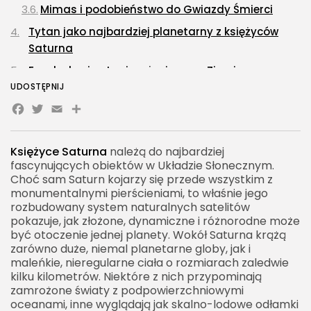
Mimas i podobieństwo do Gwiazdy Śmierci
Tytan jako najbardziej planetarny z księżyców
Saturna
Enceladus i pytanie o życie poza Ziemią
UDOSTĘPNIJ
Małe księżyce Saturna i ich związek z
Facebook
Twitter
Email
Share
pierścieniami
Księżyce nieregularne Saturna
Księżyce Saturna
należą do najbardziej
Najważniejsze grupy księżyców Saturna
fascynujących obiektów w Układzie Słonecznym.
Rezonanse orbitalne w systemie Saturna
Choć sam Saturn kojarzy się przede wszystkim z
monumentalnymi pierścieniami, to właśnie jego
Jak odkrywano księżyce Saturna
rozbudowany system naturalnych satelitów
pokazuje, jak złożone, dynamiczne i różnorodne może
Dlaczego liczba księżyców Saturna się zmienia
być otoczenie jednej planety. Wokół Saturna krążą
Księżyce Saturna a pierścienie planety
zarówno duże, niemal planetarne globy, jak i
maleńkie, nieregularne ciała o rozmiarach zaledwie
Powierzchnie księżyców Saturna
kilku kilometrów. Niektóre z nich przypominają
Z czego zbudowane są księżyce Saturna
zamrożone światy z podpowierzchniowymi
oceanami, inne wyglądają jak skalno-lodowe odłamki
Księżyce Saturna w badaniach