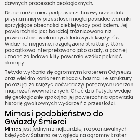
dawnych procesach geologicznych.
Dione może mieć podpowierzchniowy ocean lub
przynajmniej w przeszłości mogła posiadać warunki
sprzyjające obecności ciekłej wody pod lodem. Jej
powierzchnia jest bardziej zróżnicowana niż
powierzchnia wielu innych lodowych księżyców.
Widać na niej jasne, rozgałęzione struktury, które
początkowo interpretowano jako osady, a później
uznano za lodowe klify powstałe wzdłuż pęknięć
skorupy.
Tetyda wyróżnia się ogromnym kraterem Odyseusz
oraz wielkim kanionem Ithaca Chasma. Te struktury
pokazują, że księżyc doświadczył potężnych uderzeń
i naprężeń wewnętrznych. Choć dziś Tetyda wydaje
się geologicznie spokojna, jej powierzchnia opowiada
historię gwałtownych wydarzeń z przeszłości.
Mimas i podobieństwo do
Gwiazdy Śmierci
Mimas
jest jednym z najbardziej rozpoznawalnych
księżyców Saturna ze względu na ogromny krater