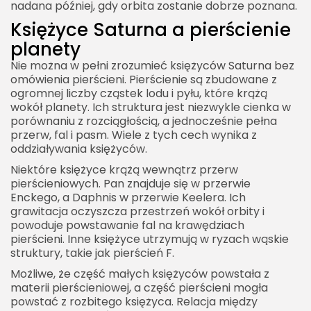
nadana później, gdy orbita zostanie dobrze poznana.
Księżyce Saturna a pierścienie
planety
Nie można w pełni zrozumieć księżyców Saturna bez
omówienia pierścieni. Pierścienie są zbudowane z
ogromnej liczby cząstek lodu i pyłu, które krążą
wokół planety. Ich struktura jest niezwykle cienka w
porównaniu z rozciągłością, a jednocześnie pełna
przerw, fal i pasm. Wiele z tych cech wynika z
oddziaływania księżyców.
Niektóre księżyce krążą wewnątrz przerw
pierścieniowych. Pan znajduje się w przerwie
Enckego, a Daphnis w przerwie Keelera. Ich
grawitacja oczyszcza przestrzeń wokół orbity i
powoduje powstawanie fal na krawędziach
pierścieni. Inne księżyce utrzymują w ryzach wąskie
struktury, takie jak pierścień F.
Możliwe, że część małych księżyców powstała z
materii pierścieniowej, a część pierścieni mogła
powstać z rozbitego księżyca. Relacja między