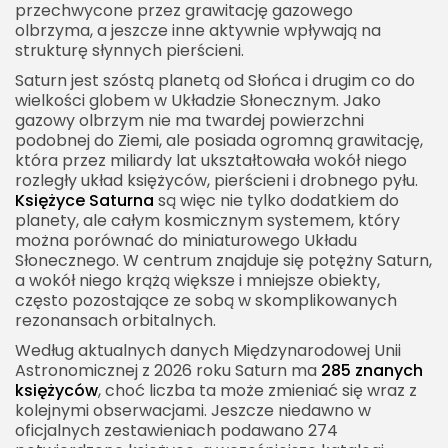
przechwycone przez grawitację gazowego
astrobiologicznych
olbrzyma, a jeszcze inne aktywnie wpływają na
strukturę słynnych pierścieni.
Misja Cassini i jej znaczenie dla poznania
księżyców Saturna
Saturn jest szóstą planetą od Słońca i drugim co do
wielkości globem w Układzie Słonecznym. Jako
Przyszłe badania księżyców Saturna
gazowy olbrzym nie ma twardej powierzchni
podobnej do Ziemi, ale posiada ogromną grawitację,
Księżyce Saturna w kulturze i wyobraźni
która przez miliardy lat ukształtowała wokół niego
Najbardziej znane księżyce Saturna
rozległy układ księżyców, pierścieni i drobnego pyłu.
Księżyce Saturna
są więc nie tylko dodatkiem do
Hyperion, Febe i inne nietypowe księżyce
planety, ale całym kosmicznym systemem, który
Księżyce Saturna jako zapis historii Układu
można porównać do miniaturowego Układu
Słonecznego. W centrum znajduje się potężny Saturn,
Słonecznego
a wokół niego krążą większe i mniejsze obiekty,
Obserwacja księżyców Saturna z Ziemi
często pozostające ze sobą w skomplikowanych
rezonansach orbitalnych.
Czym księżyce Saturna różnią się od księżyców
Według aktualnych danych Międzynarodowej Unii
Jowisza
Astronomicznej z 2026 roku Saturn ma
285 znanych
Nazwy księżyców Saturna
księżyców
, choć liczba ta może zmieniać się wraz z
kolejnymi obserwacjami. Jeszcze niedawno w
Największe tajemnice księżyców Saturna
oficjalnych zestawieniach podawano 274
Znaczenie księżyców Saturna dla przyszłości