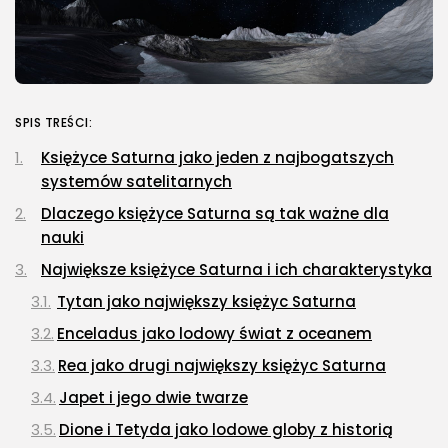
SPIS TREŚCI:
Księżyce Saturna jako jeden z najbogatszych
systemów satelitarnych
Dlaczego księżyce Saturna są tak ważne dla
nauki
Największe księżyce Saturna i ich charakterystyka
Tytan jako największy księżyc Saturna
Enceladus jako lodowy świat z oceanem
Rea jako drugi największy księżyc Saturna
Japet i jego dwie twarze
Dione i Tetyda jako lodowe globy z historią