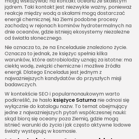
mogą wskazywać na kontakt oceanu ze skalistym
jądrem. Taki kontakt jest niezwykle ważny, ponieważ
reakcje między wodą a skałami mogą dostarczać
energii chemicznej. Na Ziemi podobne procesy
zachodzą w rejonach kominów hydrotermalnych na
dnie oceanów, gdzie istnieją ekosystemy niezależne
od światła słonecznego.
Nie oznacza to, że na Enceladusie znaleziono życie.
Oznacza to jednak, że księżyc spełnia kilka
warunków, które astrobiolodzy uznają za istotne: ma
ciekłą wodę, związki chemiczne i możliwe źródła
energii. Dlatego Enceladus jest jednym z
najważniejszych kandydatów do przyszłych misji
badawczych.
W kontekście SEO i popularnonaukowym warto
podkreślić, że hasło
księżyce Saturna
nie odnosi się
wyłącznie do katalogu nazw. To temat obejmujący
jedne z najważniejszych pytań współczesnej nauki:
skąd biorą się oceany poza Ziemią, gdzie mogą
istnieć warunki do życia i jak często aktywne lodowe
światy występują w kosmosie.