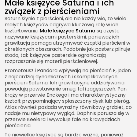
Małe księżyce Saturna i ich
związek z pierścieniami
Saturn słynie z pierścieni, ale nie każdy wie, że wiele
małych księżyców odgrywa kluczową rolę w ich
kształtowaniu.
Małe księżyce Saturna
są często
nazywane księżycami pasterskimi, ponieważ ich
grawitacja pomaga utrzymywać cząstki pierścieni w
określonych obszarach. Podobnie jak pasterz pilnuje
stada, tak księżyce pasterskie ograniczają
rozpraszanie się materii pierścieniowej.
Prometeusz i Pandora wpływają na pierścień F, jeden
z najbardziej dynamicznych i skomplikowanych
pierścieni Saturna. Ich grawitacyjne oddziaływania
powodują powstawanie smug, fal i zagęszczeń. Pan
krąży w przerwie Enckego i ma charakterystyczny
kształt przypominający spłaszczony dysk lub pieróg.
Atlas również posiada wyraźny równikowy grzbiet, co
nadaje mu nietypowy wygląd. Daphnis porusza się w
przerwie Keelera i wywołuje fale na krawędziach
pierścienia.
Te niewielkie księżyce są bardzo ważne, ponieważ