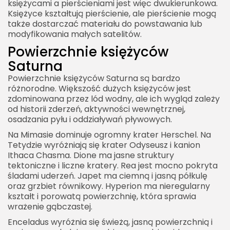
księżycami a pierścieniami jest więc dwukierunkowa.
Księżyce kształtują pierścienie, ale pierścienie mogą
także dostarczać materiału do powstawania lub
modyfikowania małych satelitów.
Powierzchnie księżyców
Saturna
Powierzchnie księżyców Saturna są bardzo
różnorodne. Większość dużych księżyców jest
zdominowana przez lód wodny, ale ich wygląd zależy
od historii zderzeń, aktywności wewnętrznej,
osadzania pyłu i oddziaływań pływowych.
Na Mimasie dominuje ogromny krater Herschel. Na
Tetydzie wyróżniają się krater Odyseusz i kanion
Ithaca Chasma. Dione ma jasne struktury
tektoniczne i liczne kratery. Rea jest mocno pokryta
śladami uderzeń. Japet ma ciemną i jasną półkulę
oraz grzbiet równikowy. Hyperion ma nieregularny
kształt i porowatą powierzchnię, która sprawia
wrażenie gąbczastej.
Enceladus wyróżnia się świeżą, jasną powierzchnią i