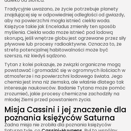
daleko od Słońca.
Tradycyjnie uważano, że życie potrzebuje planety
znajdującej się w odpowiedniej odległości od gwiazdy,
aby na powierzchni mogła istnieć ciekła woda.
Księżyce takie jak Enceladus zmieniły ten sposób
myślenia. Ciekła woda może istnieć pod lodową
2026 Akademia Internetu Wszelkie prawa
zastrzeżone. Treści umieszczone na stronie
skorupą, jeśli wnętrze globu jest ogrzewane przez siły
chronione są prawem autorskim.
pływowe lub procesy radioaktywne. Oznacza to, że
strefa potencjalnej habitowalności może być
szersza, niż kiedyś sądzono.
Tytan z kolei pokazuje, że związki organiczne mogą
powstawać i gromadzić się w ogromnych ilościach w
atmosferze i na powierzchni lodowego świata. Jego
chemia jest inna niż ziemska, ale właśnie dlatego tak
interesuje naukowców. Badanie Tytana może pomóc
zrozumieć, jakie procesy chemiczne zachodziły na
młodej Ziemi przed powstaniem życia.
Misja Cassini i jej znaczenie dla
poznania księżyców Saturna
Żadna misja nie zrobiła dla poznania księżyców
Saturna tyle, co
Cassini-Huygens
. Był to wspólny