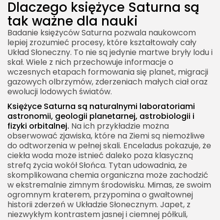
Dlaczego księżyce Saturna są
tak ważne dla nauki
Badanie księżyców Saturna pozwala naukowcom
lepiej zrozumieć procesy, które kształtowały cały
Układ Słoneczny. To nie są jedynie martwe bryły lodu i
skał. Wiele z nich przechowuje informacje o
wczesnych etapach formowania się planet, migracji
gazowych olbrzymów, zderzeniach małych ciał oraz
ewolucji lodowych światów.
Księżyce Saturna są naturalnymi laboratoriami
astronomii, geologii planetarnej, astrobiologii i
fizyki orbitalnej.
Na ich przykładzie można
obserwować zjawiska, które na Ziemi są niemożliwe
do odtworzenia w pełnej skali. Enceladus pokazuje, że
ciekła woda może istnieć daleko poza klasyczną
strefą życia wokół Słońca. Tytan udowadnia, że
skomplikowana chemia organiczna może zachodzić
w ekstremalnie zimnym środowisku. Mimas, ze swoim
ogromnym kraterem, przypomina o gwałtownej
historii zderzeń w Układzie Słonecznym. Japet, z
niezwykłym kontrastem jasnej i ciemnej półkuli,