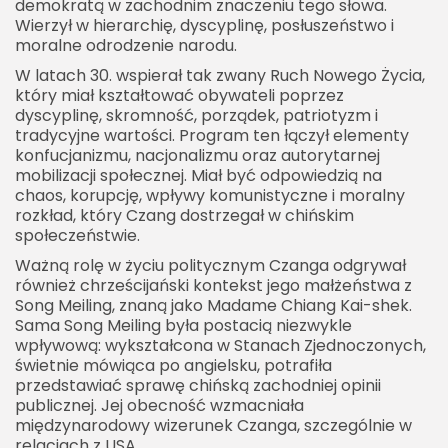
demokratą w zachodnim znaczeniu tego słowa.
Wierzył w hierarchię, dyscyplinę, posłuszeństwo i
moralne odrodzenie narodu.
W latach 30. wspierał tak zwany Ruch Nowego Życia,
który miał kształtować obywateli poprzez
dyscyplinę, skromność, porządek, patriotyzm i
tradycyjne wartości. Program ten łączył elementy
konfucjanizmu, nacjonalizmu oraz autorytarnej
mobilizacji społecznej. Miał być odpowiedzią na
chaos, korupcję, wpływy komunistyczne i moralny
rozkład, który Czang dostrzegał w chińskim
społeczeństwie.
Ważną rolę w życiu politycznym Czanga odgrywał
również chrześcijański kontekst jego małżeństwa z
Song Meiling, znaną jako Madame Chiang Kai-shek.
Sama Song Meiling była postacią niezwykle
wpływową: wykształcona w Stanach Zjednoczonych,
świetnie mówiąca po angielsku, potrafiła
przedstawiać sprawę chińską zachodniej opinii
publicznej. Jej obecność wzmacniała
międzynarodowy wizerunek Czanga, szczególnie w
relacjach z USA.