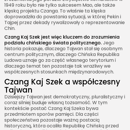
1949 roku było nie tylko sukcesem Mao, ale także
klęską projektu Czanga. To właśnie ta klęska
doprowadziła do powstania sytuacji, w której Pekin i
Tajpej przez dekady rywalizowały o reprezentowanie
Chin.
Czang Kaj Szek jest więc kluczem do zrozumienia
podziału chińskiego świata politycznego.
Jego
historia pokazuje, dlaczego Tajwan stał się osobnym
centrum politycznym, dlaczego Chińska Republika
Ludowa uznaje go za część własnego terytorium i
dlaczego temat ten pozostaje tak wrażliwy we
współczesnych stosunkach międzynarodowych.
Czang Kaj Szek a współczesny
Tajwan
Dzisiejszy Tajwan jest demokratyczny, pluralistyczny i
coraz silniej buduje własną tożsamość. W tym
kontekście postać Czang Kaj Szeka bywa
przedmiotem sporów pamięci. Dla części
społeczeństwa pozostaje ważną postacią
historyczną, która ocaliła Republikę Chińską przed