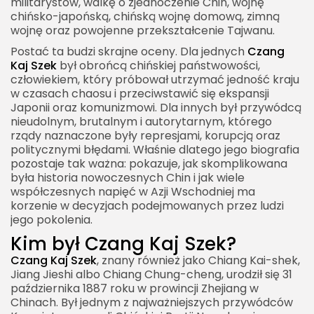
militarystów, walkę o zjednoczenie Chin, wojnę
Dziedzictwo Czang Kaj Szeka
chińsko-japońską, chińską wojnę domową, zimną
wojnę oraz powojenne przekształcenie Tajwanu.
Postać ta budzi skrajne oceny. Dla jednych
Czang
Kaj Szek
był obrońcą chińskiej państwowości,
człowiekiem, który próbował utrzymać jedność kraju
w czasach chaosu i przeciwstawić się ekspansji
Japonii oraz komunizmowi. Dla innych był przywódcą
nieudolnym, brutalnym i autorytarnym, którego
rządy naznaczone były represjami, korupcją oraz
politycznymi błędami. Właśnie dlatego jego biografia
pozostaje tak ważna: pokazuje, jak skomplikowana
była historia nowoczesnych Chin i jak wiele
współczesnych napięć w Azji Wschodniej ma
korzenie w decyzjach podejmowanych przez ludzi
jego pokolenia.
Kim był Czang Kaj Szek?
Czang Kaj Szek
, znany również jako Chiang Kai-shek,
Jiang Jieshi albo Chiang Chung-cheng, urodził się 31
października 1887 roku w prowincji Zhejiang w
Chinach. Był jednym z najważniejszych przywódców