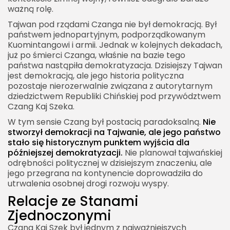
ważną rolę.
Tajwan pod rządami Czanga nie był demokracją. Był
państwem jednopartyjnym, podporządkowanym
Kuomintangowi i armii. Jednak w kolejnych dekadach,
już po śmierci Czanga, właśnie na bazie tego
państwa nastąpiła demokratyzacja. Dzisiejszy Tajwan
jest demokracją, ale jego historia polityczna
pozostaje nierozerwalnie związana z autorytarnym
dziedzictwem Republiki Chińskiej pod przywództwem
Czang Kaj Szeka.
W tym sensie Czang był postacią paradoksalną.
Nie
stworzył demokracji na Tajwanie, ale jego państwo
stało się historycznym punktem wyjścia dla
późniejszej demokratyzacji.
Nie planował tajwańskiej
odrębności politycznej w dzisiejszym znaczeniu, ale
jego przegrana na kontynencie doprowadziła do
utrwalenia osobnej drogi rozwoju wyspy.
Relacje ze Stanami
Zjednoczonymi
Czang Kaj Szek był jednym z najważniejszych