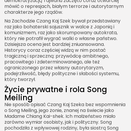
demokratyzacją Tajwanu zaczęto coraz otwarciej
mówić o represjach, białym terrorze i autorytarnym
charakterze jego rządów.
Na Zachodzie Czang Kaj Szek bywał przedstawiany
raz jako bohaterski sojusznik w walce z Japonią i
komunizmem, raz jako skorumpowany autokrata,
który nie potrafił wygrać walki o własne państwo.
Dzisiejsza ocena jest bardziej zniuansowana.
Historycy coraz częściej widzą w nim postać
tragiczną i sprzeczną: przywódcę ambitnego,
pracowitego i zdeterminowanego, ale też
ograniczonego przez własny autorytaryzm,
podejrzliwość, błędy polityczne i słabości systemu,
który tworzył.
Życie prywatne i rola Song
Meiling
Nie sposób opisać Czang Kaj Szeka bez wspomnienia
o Song Meiling, jego żonie, znanej na świecie jako
Madame Chiang Kai-shek. Ich małżeństwo miało
zarówno wymiar osobisty, jak i polityczny. Song
pochodziła z wpływowej rodziny, była siostrą Song