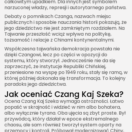
całkowitym upadkiem. Dla innych jest symbolem
narzuconej władzy, represji i autorytarnego państwa.
Debaty o pomnikach Czanga, nazwach miejsc
publicznych i sposobie nauczania historii pokazują, że
jego dziedzictwo nie jest zamkniętym rozdziałem. Na
Tajwanie przeszłość wciąż wpływa na politykę,
tożsamość i relacje z Chinami kontynentalnymi.
Współczesna tajwańska demokracja powstała nie
dzięki Czangowi, lecz po części w opozycji do
systemu, który stworzył. Jednocześnie nie da się
zaprzeczyć, że instytucje Republiki Chińskiej,
przeniesione na wyspę po 1949 roku, stały się ramą, w
której później dokonała się transformacja. To kolejny
paradoks jego dziedzictwa.
Jak oceniać Czang Kaj Szeka?
Ocena Czang Kaj Szeka wymaga ostrożności. Łatwo
popaść w skrajność i widzieć w nim albo bohatera,
albo wyłącznie tyrana. Oba ujęcia są zbyt proste. Był
przywódcą, który działał w epoce ekstremalnego
chaosu, ale sam również tworzył system oparty na
przemocy i kontroli. Próbował modernizować Chiny,