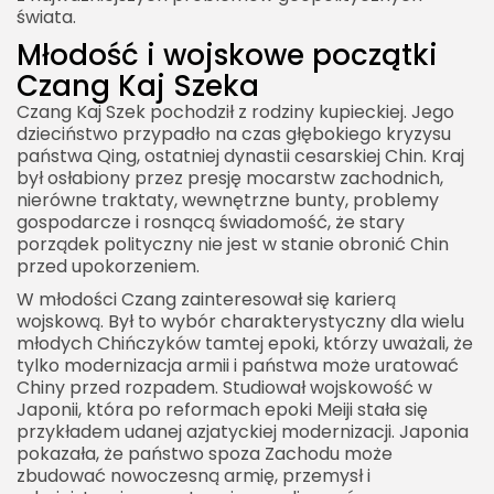
świata.
Młodość i wojskowe początki
Czang Kaj Szeka
Czang Kaj Szek pochodził z rodziny kupieckiej. Jego
dzieciństwo przypadło na czas głębokiego kryzysu
państwa Qing, ostatniej dynastii cesarskiej Chin. Kraj
był osłabiony przez presję mocarstw zachodnich,
nierówne traktaty, wewnętrzne bunty, problemy
gospodarcze i rosnącą świadomość, że stary
porządek polityczny nie jest w stanie obronić Chin
przed upokorzeniem.
W młodości Czang zainteresował się karierą
wojskową. Był to wybór charakterystyczny dla wielu
młodych Chińczyków tamtej epoki, którzy uważali, że
tylko modernizacja armii i państwa może uratować
Chiny przed rozpadem. Studiował wojskowość w
Japonii, która po reformach epoki Meiji stała się
przykładem udanej azjatyckiej modernizacji. Japonia
pokazała, że państwo spoza Zachodu może
zbudować nowoczesną armię, przemysł i