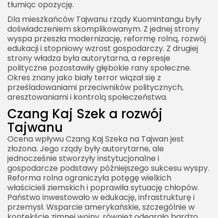
tłumiąc opozycję.
Dla mieszkańców Tajwanu rządy Kuomintangu były
doświadczeniem skomplikowanym. Z jednej strony
wyspa przeszła modernizację, reformę rolną, rozwój
edukacji i stopniowy wzrost gospodarczy. Z drugiej
strony władza była autorytarna, a represje
polityczne pozostawiły głębokie rany społeczne.
Okres znany jako biały terror wiązał się z
prześladowaniami przeciwników politycznych,
aresztowaniami i kontrolą społeczeństwa.
Czang Kaj Szek a rozwój
Tajwanu
Ocena wpływu Czang Kaj Szeka na Tajwan jest
złożona. Jego rządy były autorytarne, ale
jednocześnie stworzyły instytucjonalne i
gospodarcze podstawy późniejszego sukcesu wyspy.
Reforma rolna ograniczyła potęgę wielkich
właścicieli ziemskich i poprawiła sytuację chłopów.
Państwo inwestowało w edukację, infrastrukturę i
przemysł. Wsparcie amerykańskie, szczególnie w
kontekście zimnej wojny, również odegrało bardzo