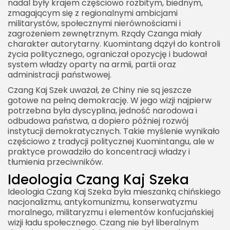
nadal były krajem częściowo rozbitym, biednym,
zmagającym się z regionalnymi ambicjami
militarystów, społecznymi nierównościami i
zagrożeniem zewnętrznym. Rządy Czanga miały
charakter autorytarny. Kuomintang dążył do kontroli
życia politycznego, ograniczał opozycję i budował
system władzy oparty na armii, partii oraz
administracji państwowej.
Czang Kaj Szek uważał, że Chiny nie są jeszcze
gotowe na pełną demokrację. W jego wizji najpierw
potrzebna była dyscyplina, jedność narodowa i
odbudowa państwa, a dopiero później rozwój
instytucji demokratycznych. Takie myślenie wynikało
częściowo z tradycji politycznej Kuomintangu, ale w
praktyce prowadziło do koncentracji władzy i
tłumienia przeciwników.
Ideologia Czang Kaj Szeka
Ideologia Czang Kaj Szeka była mieszanką chińskiego
nacjonalizmu, antykomunizmu, konserwatyzmu
moralnego, militaryzmu i elementów konfucjańskiej
wizji ładu społecznego. Czang nie był liberalnym