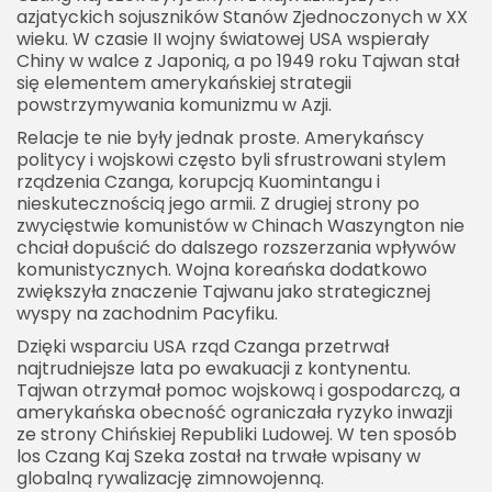
azjatyckich sojuszników Stanów Zjednoczonych w XX
wieku. W czasie II wojny światowej USA wspierały
Chiny w walce z Japonią, a po 1949 roku Tajwan stał
się elementem amerykańskiej strategii
powstrzymywania komunizmu w Azji.
Relacje te nie były jednak proste. Amerykańscy
politycy i wojskowi często byli sfrustrowani stylem
rządzenia Czanga, korupcją Kuomintangu i
nieskutecznością jego armii. Z drugiej strony po
zwycięstwie komunistów w Chinach Waszyngton nie
chciał dopuścić do dalszego rozszerzania wpływów
komunistycznych. Wojna koreańska dodatkowo
zwiększyła znaczenie Tajwanu jako strategicznej
wyspy na zachodnim Pacyfiku.
Dzięki wsparciu USA rząd Czanga przetrwał
najtrudniejsze lata po ewakuacji z kontynentu.
Tajwan otrzymał pomoc wojskową i gospodarczą, a
amerykańska obecność ograniczała ryzyko inwazji
ze strony Chińskiej Republiki Ludowej. W ten sposób
los Czang Kaj Szeka został na trwałe wpisany w
globalną rywalizację zimnowojenną.