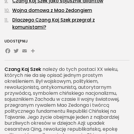
Czang Kaj Szek jako sojusznik aliantów
Wojna domowa z Mao Zedongiem
Dlaczego Czang Kaj Szek przegrał z
komunistami?
Ucieczka na Tajwan i nowy etap rządów
UDOSTĘPNIJ
Czang Kaj Szek a rozwój Tajwanu
Facebook
Twitter
Email
Share
Relacje ze Stanami Zjednoczonymi
Czang Kaj Szek i Mao Zedong – dwa modele Chin
Czang Kaj Szek
należy do tych postaci XX wieku,
których nie da się opisać jednym prostym
Wizerunek Czang Kaj Szeka w Chinach, na
określeniem. Był wojskowym, politykiem,
Tajwanie i na świecie
rewolucjonistą, antykomunistą, autorytarnym
Życie prywatne i rola Song Meiling
przywódcą, symbolem chińskiego nacjonalizmu,
sojusznikiem Zachodu w czasie II wojny światowej,
Kontrowersje wokół Czang Kaj Szeka
przegranym rywalem Mao Zedonga i twórcą
politycznego fundamentu Republiki Chińskiej na
Znaczenie Czang Kaj Szeka dla historii Chin
Tajwanie. Jego życie obejmuje jeden z najbardziej
Czang Kaj Szek a współczesny Tajwan
burzliwych okresów w dziejach Azji: upadek
cesarstwa Qing, rewolucję republikańską, epokę
Jak oceniać Czang Kaj Szeka?