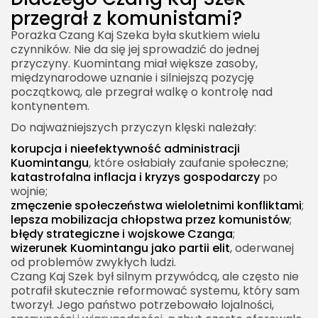
przegrał z komunistami?
Porażka Czang Kaj Szeka była skutkiem wielu
czynników. Nie da się jej sprowadzić do jednej
przyczyny. Kuomintang miał większe zasoby,
międzynarodowe uznanie i silniejszą pozycję
początkową, ale przegrał walkę o kontrolę nad
kontynentem.
Do najważniejszych przyczyn klęski należały:
korupcja i nieefektywność administracji
Kuomintangu
, które osłabiały zaufanie społeczne;
katastrofalna inflacja i kryzys gospodarczy
po
wojnie;
zmęczenie społeczeństwa wieloletnimi konfliktami
;
lepsza mobilizacja chłopstwa przez komunistów
;
błędy strategiczne i wojskowe Czanga
;
wizerunek Kuomintangu jako partii elit
, oderwanej
od problemów zwykłych ludzi.
Czang Kaj Szek był silnym przywódcą, ale często nie
potrafił skutecznie reformować systemu, który sam
tworzył. Jego państwo potrzebowało lojalności,