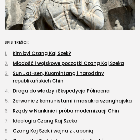
SPIS TREŚCI:
Kim był Czang Kaj Szek?
Młodość i wojskowe początki Czang Kaj Szeka
Sun Jat-sen, Kuomintang i narodziny
republikańskich Chin
Droga do władzy i Ekspedycja Północna
Zerwanie z komunistami i masakra szanghajska
Rządy w Nankinie i próba modernizacji Chin
Ideologia Czang Kaj Szeka
Czang Kaj Szek i wojna z Japonią