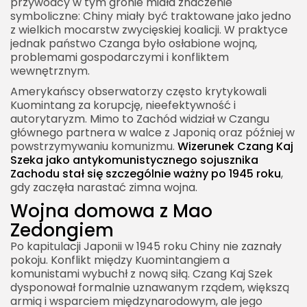
przywódcy w tym gronie miała znaczenie
symboliczne: Chiny miały być traktowane jako jedno
z wielkich mocarstw zwycięskiej koalicji. W praktyce
jednak państwo Czanga było osłabione wojną,
problemami gospodarczymi i konfliktem
wewnętrznym.
Amerykańscy obserwatorzy często krytykowali
Kuomintang za korupcję, nieefektywność i
autorytaryzm. Mimo to Zachód widział w Czangu
głównego partnera w walce z Japonią oraz później w
powstrzymywaniu komunizmu.
Wizerunek Czang Kaj
Szeka jako antykomunistycznego sojusznika
Zachodu stał się szczególnie ważny po 1945 roku
,
gdy zaczęła narastać zimna wojna.
Wojna domowa z Mao
Zedongiem
Po kapitulacji Japonii w 1945 roku Chiny nie zaznały
pokoju. Konflikt między Kuomintangiem a
komunistami wybuchł z nową siłą. Czang Kaj Szek
dysponował formalnie uznawanym rządem, większą
armią i wsparciem międzynarodowym, ale jego