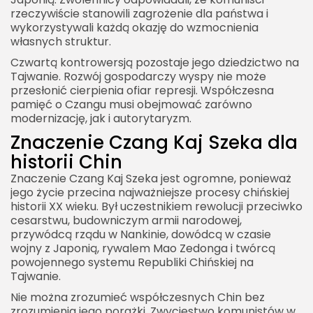
rzeczywiście stanowili zagrożenie dla państwa i
wykorzystywali każdą okazję do wzmocnienia
własnych struktur.
Czwartą kontrowersją pozostaje jego dziedzictwo na
Tajwanie. Rozwój gospodarczy wyspy nie może
przesłonić cierpienia ofiar represji. Współczesna
pamięć o Czangu musi obejmować zarówno
modernizację, jak i autorytaryzm.
Znaczenie Czang Kaj Szeka dla
historii Chin
Znaczenie Czang Kaj Szeka jest ogromne, ponieważ
jego życie przecina najważniejsze procesy chińskiej
historii XX wieku. Był uczestnikiem rewolucji przeciwko
cesarstwu, budowniczym armii narodowej,
przywódcą rządu w Nankinie, dowódcą w czasie
wojny z Japonią, rywalem Mao Zedonga i twórcą
powojennego systemu Republiki Chińskiej na
Tajwanie.
Nie można zrozumieć współczesnych Chin bez
zrozumienia jego porażki. Zwycięstwo komunistów w