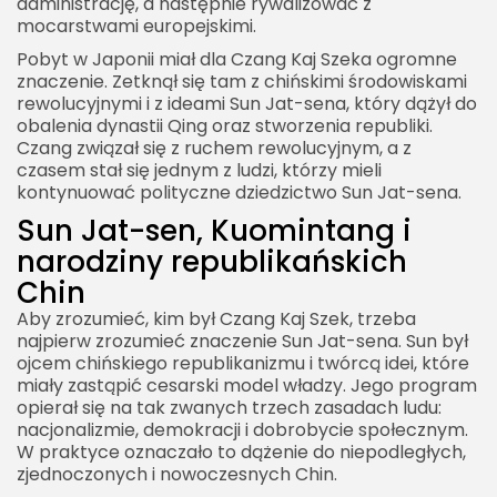
administrację, a następnie rywalizować z
mocarstwami europejskimi.
Pobyt w Japonii miał dla Czang Kaj Szeka ogromne
znaczenie. Zetknął się tam z chińskimi środowiskami
rewolucyjnymi i z ideami Sun Jat-sena, który dążył do
obalenia dynastii Qing oraz stworzenia republiki.
Czang związał się z ruchem rewolucyjnym, a z
czasem stał się jednym z ludzi, którzy mieli
kontynuować polityczne dziedzictwo Sun Jat-sena.
Sun Jat-sen, Kuomintang i
narodziny republikańskich
Chin
Aby zrozumieć, kim był Czang Kaj Szek, trzeba
najpierw zrozumieć znaczenie Sun Jat-sena. Sun był
ojcem chińskiego republikanizmu i twórcą idei, które
miały zastąpić cesarski model władzy. Jego program
opierał się na tak zwanych trzech zasadach ludu:
nacjonalizmie, demokracji i dobrobycie społecznym.
W praktyce oznaczało to dążenie do niepodległych,
zjednoczonych i nowoczesnych Chin.