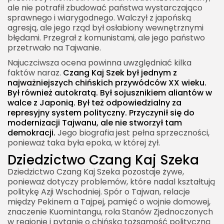
ale nie potrafił zbudować państwa wystarczająco
sprawnego i wiarygodnego. Walczył z japońską
agresją, ale jego rząd był osłabiony wewnętrznymi
błędami. Przegrał z komunistami, ale jego państwo
przetrwało na Tajwanie.
2026 Akademia Internetu Wszelkie prawa
Najuczciwsza ocena powinna uwzględniać kilka
zastrzeżone. Treści umieszczone na stronie
faktów naraz.
Czang Kaj Szek był jednym z
chronione są prawem autorskim.
najważniejszych chińskich przywódców XX wieku.
Był również autokratą. Był sojusznikiem aliantów w
walce z Japonią. Był też odpowiedzialny za
represyjny system polityczny. Przyczynił się do
modernizacji Tajwanu, ale nie stworzył tam
demokracji.
Jego biografia jest pełna sprzeczności,
ponieważ taka była epoka, w której żył.
Dziedzictwo Czang Kaj Szeka
Dziedzictwo Czang Kaj Szeka pozostaje żywe,
ponieważ dotyczy problemów, które nadal kształtują
politykę Azji Wschodniej. Spór o Tajwan, relacje
między Pekinem a Tajpej, pamięć o wojnie domowej,
znaczenie Kuomintangu, rola Stanów Zjednoczonych
w regionie i pytanie o chińską tożsamość polityczną