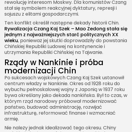
rewolucję interesom Moskwy. Dla komunistów Czang
stał się symbolem reakcyjnej dyktatury, represji i
sojuszu z elitami gospodarczymi.
Ten konflikt określił następne dekady historii Chin.
Rywalizacja Czang Kaj Szek – Mao Zedong stała się
jednym z najważniejszych starć politycznych XX
wieku
, ponieważ jej skutki doprowadziły do powstania
Chińskiej Republiki Ludowej na kontynencie i
utrzymania Republiki Chińskiej na Tajwanie.
Rządy w Nankinie i próba
modernizacji Chin
Po sukcesach wojskowych Czang Kaj Szek ustanowił
centrum władzy w Nankinie. Okres od 1928 roku do
wybuchu pełnoskalowej wojny z Japonią w 1937 roku
bywa określany jako dekada nankińska. Był to czas, w
którym rząd narodowy próbował modernizować
państwo, budować administrację, rozwijać
infrastrukturę, reformować finanse i wzmacniać
armię.
Nie należy jednak idealizować tego okresu. Chiny