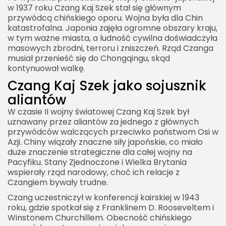
w 1937 roku Czang Kaj Szek stał się głównym
przywódcą chińskiego oporu. Wojna była dla Chin
katastrofalna. Japonia zajęła ogromne obszary kraju,
w tym ważne miasta, a ludność cywilna doświadczyła
masowych zbrodni, terroru i zniszczeń. Rząd Czanga
musiał przenieść się do Chongqingu, skąd
kontynuował walkę.
Czang Kaj Szek jako sojusznik
aliantów
W czasie II wojny światowej Czang Kaj Szek był
uznawany przez aliantów za jednego z głównych
przywódców walczących przeciwko państwom Osi w
Azji. Chiny wiązały znaczne siły japońskie, co miało
duże znaczenie strategiczne dla całej wojny na
Pacyfiku. Stany Zjednoczone i Wielka Brytania
wspierały rząd narodowy, choć ich relacje z
Czangiem bywały trudne.
Czang uczestniczył w konferencji kairskiej w 1943
roku, gdzie spotkał się z Franklinem D. Rooseveltem i
Winstonem Churchillem. Obecność chińskiego