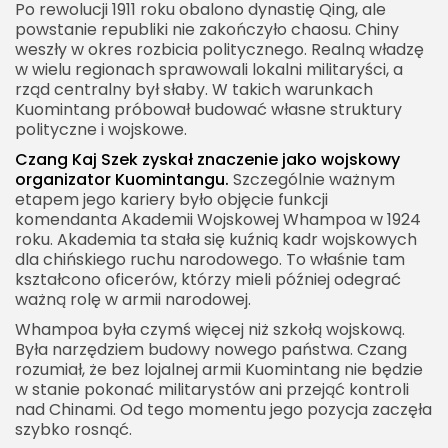
Po rewolucji 1911 roku obalono dynastię Qing, ale
powstanie republiki nie zakończyło chaosu. Chiny
weszły w okres rozbicia politycznego. Realną władzę
w wielu regionach sprawowali lokalni militaryści, a
rząd centralny był słaby. W takich warunkach
Kuomintang próbował budować własne struktury
polityczne i wojskowe.
Czang Kaj Szek zyskał znaczenie jako wojskowy
organizator Kuomintangu.
Szczególnie ważnym
etapem jego kariery było objęcie funkcji
komendanta Akademii Wojskowej Whampoa w 1924
roku. Akademia ta stała się kuźnią kadr wojskowych
dla chińskiego ruchu narodowego. To właśnie tam
kształcono oficerów, którzy mieli później odegrać
ważną rolę w armii narodowej.
Whampoa była czymś więcej niż szkołą wojskową.
Była narzędziem budowy nowego państwa. Czang
rozumiał, że bez lojalnej armii Kuomintang nie będzie
w stanie pokonać militarystów ani przejąć kontroli
nad Chinami. Od tego momentu jego pozycja zaczęła
szybko rosnąć.