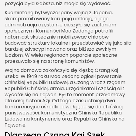
pozycja była słabsza, niż mogło się wydawać.
Kuomintang był wyczerpany wojną z Japonią,
skompromitowany korupcją i inflacją, a jego
administracja często nie cieszyła się zaufaniem
społecznym. Komuniści Mao Zedonga potrafili
natomiast skutecznie mobilizować chłopów,
budować struktury lokalne i przedstawiać się jako siła
bardziej zdyscyplinowana oraz bliższa zwykłym
ludziom. W wielu regionach poparcie społeczne
przesuwało się na stronę komunistów.
Wojna domowa zakończyła się klęską Czang Kaj
Szeka. W 1949 roku Mao Zedong ogłosił powstanie
Chińskiej Republiki Ludowej, a Czang wraz z rządem
Republiki Chińskiej, armią, urzędnikami i częścią elit
wycofał się na Tajwan. Był to moment przełomowy
dla całej historii Azji. Od tego czasu istnieją dwa
konkurencyjne ośrodki odwołujące się do chińskiej
państwowości: komunistyczna Chińska Republika
Ludowa na kontynencie oraz Republika Chińska na
Tajwanie.
Dlaczego Czang Kaj Szek