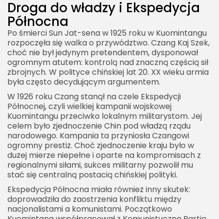
Droga do władzy i Ekspedycja
Północna
Po śmierci Sun Jat-sena w 1925 roku w Kuomintangu
rozpoczęła się walka o przywództwo. Czang Kaj Szek,
choć nie był jedynym pretendentem, dysponował
ogromnym atutem: kontrolą nad znaczną częścią sił
zbrojnych. W polityce chińskiej lat 20. XX wieku armia
była często decydującym argumentem.
W 1926 roku Czang stanął na czele Ekspedycji
Północnej, czyli wielkiej kampanii wojskowej
Kuomintangu przeciwko lokalnym militarystom. Jej
celem było zjednoczenie Chin pod władzą rządu
narodowego. Kampania ta przyniosła Czangowi
ogromny prestiż. Choć zjednoczenie kraju było w
dużej mierze niepełne i oparte na kompromisach z
regionalnymi siłami, sukces militarny pozwolił mu
stać się centralną postacią chińskiej polityki.
Ekspedycja Północna miała również inny skutek:
doprowadziła do zaostrzenia konfliktu między
nacjonalistami a komunistami. Początkowo
Kuomintang współpracował z Komunistyczną Partią