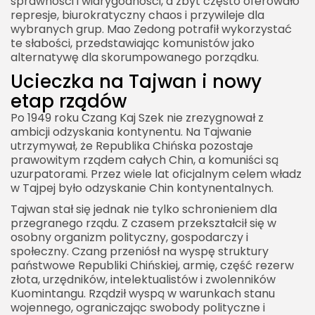
sprawności i wiarygodności, a zbyt często oferowało
represje, biurokratyczny chaos i przywileje dla
wybranych grup. Mao Zedong potrafił wykorzystać
te słabości, przedstawiając komunistów jako
alternatywę dla skorumpowanego porządku.
Ucieczka na Tajwan i nowy
etap rządów
Po 1949 roku Czang Kaj Szek nie zrezygnował z
ambicji odzyskania kontynentu. Na Tajwanie
utrzymywał, że Republika Chińska pozostaje
prawowitym rządem całych Chin, a komuniści są
uzurpatorami. Przez wiele lat oficjalnym celem władz
w Tajpej było odzyskanie Chin kontynentalnych.
Tajwan stał się jednak nie tylko schronieniem dla
przegranego rządu. Z czasem przekształcił się w
osobny organizm polityczny, gospodarczy i
społeczny. Czang przeniósł na wyspę struktury
państwowe Republiki Chińskiej, armię, część rezerw
złota, urzędników, intelektualistów i zwolenników
Kuomintangu. Rządził wyspą w warunkach stanu
wojennego, ograniczając swobody polityczne i