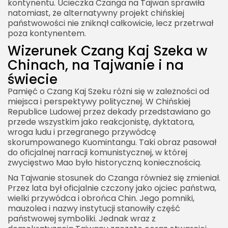
kontynentu. Ucieczka Czanga na Tajwan sprawiła
natomiast, że alternatywny projekt chińskiej
państwowości nie zniknął całkowicie, lecz przetrwał
poza kontynentem.
Wizerunek Czang Kaj Szeka w
Chinach, na Tajwanie i na
świecie
Pamięć o Czang Kaj Szeku różni się w zależności od
miejsca i perspektywy politycznej. W Chińskiej
Republice Ludowej przez dekady przedstawiano go
przede wszystkim jako reakcjonistę, dyktatora,
wroga ludu i przegranego przywódcę
skorumpowanego Kuomintangu. Taki obraz pasował
do oficjalnej narracji komunistycznej, w której
zwycięstwo Mao było historyczną koniecznością.
Na Tajwanie stosunek do Czanga również się zmieniał.
Przez lata był oficjalnie czczony jako ojciec państwa,
wielki przywódca i obrońca Chin. Jego pomniki,
mauzolea i nazwy instytucji stanowiły część
państwowej symboliki. Jednak wraz z