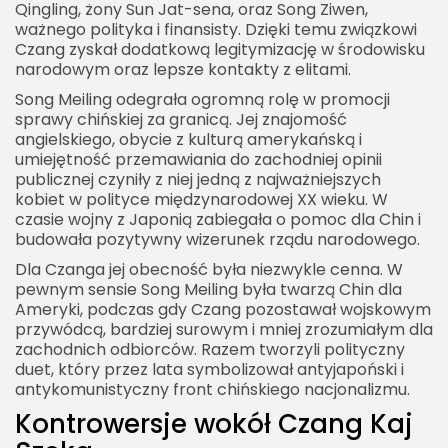
Qingling, żony Sun Jat-sena, oraz Song Ziwen,
ważnego polityka i finansisty. Dzięki temu związkowi
Czang zyskał dodatkową legitymizację w środowisku
narodowym oraz lepsze kontakty z elitami.
Song Meiling odegrała ogromną rolę w promocji
sprawy chińskiej za granicą. Jej znajomość
angielskiego, obycie z kulturą amerykańską i
umiejętność przemawiania do zachodniej opinii
publicznej czyniły z niej jedną z najważniejszych
kobiet w polityce międzynarodowej XX wieku. W
czasie wojny z Japonią zabiegała o pomoc dla Chin i
budowała pozytywny wizerunek rządu narodowego.
Dla Czanga jej obecność była niezwykle cenna. W
pewnym sensie Song Meiling była twarzą Chin dla
Ameryki, podczas gdy Czang pozostawał wojskowym
przywódcą, bardziej surowym i mniej zrozumiałym dla
zachodnich odbiorców. Razem tworzyli polityczny
duet, który przez lata symbolizował antyjapoński i
antykomunistyczny front chińskiego nacjonalizmu.
Kontrowersje wokół Czang Kaj