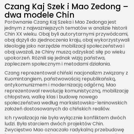
Czang Kaj Szek i Mao Zedong –
dwa modele Chin
Porównanie Czang Kaj Szeka i Mao Zedonga jest
jednym z najważniejszych tematów w analizie historii
Chin XX wieku. Obaj byli autorytarnymi przywódcami,
obaj dążyli do zjednoczenia kraju, obaj wykorzystywali
ideologię jako narzędzie mobilizacji społeczeństwa i
obaj uważali, że Chiny muszą odzyskać siłę po wieku
upokorzeń. Różnili się jednak wizją państwa,
zapleczem społecznym i metodami działania.
Czang reprezentował chiński nacjonalizm związany z
Kuomintangiem, państwowością republikańską,
antykomunizmem i modernizacją odgórną. Mao
reprezentował rewolucję komunistyczną, mobilizację
chłopstwa, walkę klas i budowę nowego
społeczeństwa według marksistowsko-leninowskich
założeń dostosowanych do chińskich realiów.
Ich rywalizacja nie była wyłącznie konfliktem dwóch
ludzi. Była starciem dwóch projektów Chin.
Zwycięstwo Mao oznaczało radykalną przebudowę