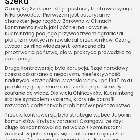
Szeka
Czang Kaj Szek pozostaje postacią kontrowersyjną z
kilku powodów. Pierwszym jest autorytarny
charakter jego rządów. Zarówno w Chinach
kontynentalnych, jak i później na Tajwanie,
Kuomintang pod jego przywództwem ograniczał
pluralizm polityczny i zwalczał przeciwników. Czang
uważał, że silna władza jest konieczna dla
przetrwania państwa, ale w praktyce prowadziło to
do represji.
Drugą kontrowersją była korupcja. Rząd narodowy
często oskarżano o nepotyzm, nieefektywność i
nadużycia. Szczególnie w czasie wojny i po 1945 roku
problemy gospodarcze oraz inflacja podważały
zaufanie do władz. Dla wielu Chińczyków Kuomintang
stał się symbolem systemu, który nie potrafił
rozwiązać codziennych problemów społeczeństwa.
Trzecią kontrowersją była strategia wobec Japonii i
komunistów. Krytycy zarzucali Czangowi, że zbyt
długo koncentrował się na walce z komunistami,
zamiast w pełni skupić się na obronie kraju przed
Japonią. Zwolennicy odpowiadali, że komuniści