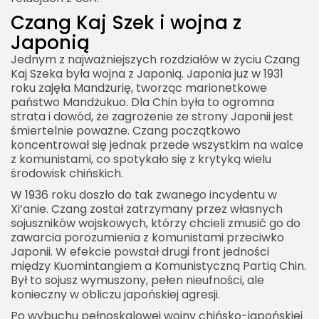
Czang Kaj Szek i wojna z
Japonią
Jednym z najważniejszych rozdziałów w życiu Czang
Kaj Szeka była wojna z Japonią. Japonia już w 1931
roku zajęła Mandżurię, tworząc marionetkowe
państwo Mandżukuo. Dla Chin była to ogromna
strata i dowód, że zagrożenie ze strony Japonii jest
śmiertelnie poważne. Czang początkowo
koncentrował się jednak przede wszystkim na walce
z komunistami, co spotykało się z krytyką wielu
środowisk chińskich.
W 1936 roku doszło do tak zwanego incydentu w
Xi’anie. Czang został zatrzymany przez własnych
sojuszników wojskowych, którzy chcieli zmusić go do
zawarcia porozumienia z komunistami przeciwko
Japonii. W efekcie powstał drugi front jedności
między Kuomintangiem a Komunistyczną Partią Chin.
Był to sojusz wymuszony, pełen nieufności, ale
konieczny w obliczu japońskiej agresji.
Po wybuchu pełnoskalowej wojny chińsko-japońskiej