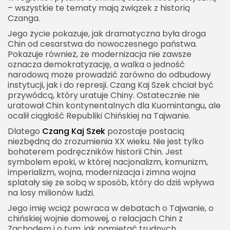
– wszystkie te tematy mają związek z historią
Czanga.
Jego życie pokazuje, jak dramatyczna była droga
Chin od cesarstwa do nowoczesnego państwa.
Pokazuje również, że modernizacja nie zawsze
oznacza demokratyzację, a walka o jedność
narodową może prowadzić zarówno do odbudowy
instytucji, jak i do represji. Czang Kaj Szek chciał być
przywódcą, który uratuje Chiny. Ostatecznie nie
uratował Chin kontynentalnych dla Kuomintangu, ale
ocalił ciągłość Republiki Chińskiej na Tajwanie.
Dlatego
Czang Kaj Szek
pozostaje postacią
niezbędną do zrozumienia XX wieku. Nie jest tylko
bohaterem podręczników historii Chin. Jest
symbolem epoki, w której nacjonalizm, komunizm,
imperializm, wojna, modernizacja i zimna wojna
splatały się ze sobą w sposób, który do dziś wpływa
na losy milionów ludzi.
Jego imię wciąż powraca w debatach o Tajwanie, o
chińskiej wojnie domowej, o relacjach Chin z
Zachodem i o tym, jak pamiętać trudnych