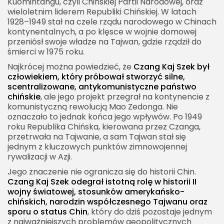
Kuomintangu, czyli Chińskiej Partii Narodowej, oraz
wieloletnim liderem Republiki Chińskiej. W latach
1928–1949 stał na czele rządu narodowego w Chinach
kontynentalnych, a po klęsce w wojnie domowej
przeniósł swoje władze na Tajwan, gdzie rządził do
śmierci w 1975 roku.
Najkrócej można powiedzieć, że
Czang Kaj Szek był
człowiekiem, który próbował stworzyć silne,
scentralizowane, antykomunistyczne państwo
chińskie
, ale jego projekt przegrał na kontynencie z
komunistyczną rewolucją Mao Zedonga. Nie
oznaczało to jednak końca jego wpływów. Po 1949
roku Republika Chińska, kierowana przez Czanga,
przetrwała na Tajwanie, a sam Tajwan stał się
jednym z kluczowych punktów zimnowojennej
rywalizacji w Azji.
Jego znaczenie nie ogranicza się do historii Chin.
Czang Kaj Szek odegrał istotną rolę w historii II
wojny światowej, stosunków amerykańsko-
chińskich, narodzin współczesnego Tajwanu oraz
sporu o status Chin
, który do dziś pozostaje jednym
z najważniejszych problemów geopolitycznych