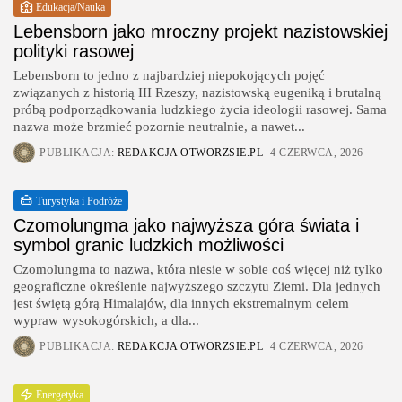
Edukacja/Nauka
Lebensborn jako mroczny projekt nazistowskiej
polityki rasowej
Lebensborn to jedno z najbardziej niepokojących pojęć
związanych z historią III Rzeszy, nazistowską eugeniką i brutalną
próbą podporządkowania ludzkiego życia ideologii rasowej. Sama
nazwa może brzmieć pozornie neutralnie, a nawet...
PUBLIKACJA:
REDAKCJA OTWORZSIE.PL
4 CZERWCA, 2026
Turystyka i Podróże
Czomolungma jako najwyższa góra świata i
symbol granic ludzkich możliwości
Czomolungma to nazwa, która niesie w sobie coś więcej niż tylko
geograficzne określenie najwyższego szczytu Ziemi. Dla jednych
jest świętą górą Himalajów, dla innych ekstremalnym celem
wypraw wysokogórskich, a dla...
PUBLIKACJA:
REDAKCJA OTWORZSIE.PL
4 CZERWCA, 2026
Energetyka