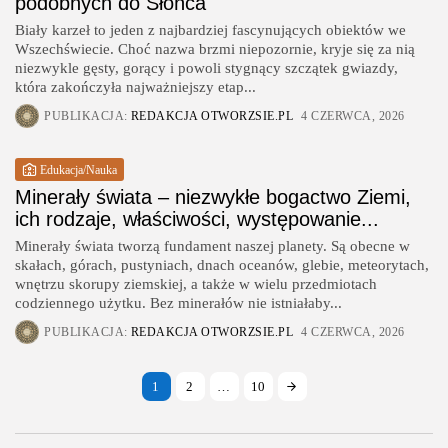
podobnych do Słońca
Biały karzeł to jeden z najbardziej fascynujących obiektów we
Wszechświecie. Choć nazwa brzmi niepozornie, kryje się za nią
niezwykle gęsty, gorący i powoli stygnący szczątek gwiazdy,
która zakończyła najważniejszy etap...
PUBLIKACJA:
REDAKCJA OTWORZSIE.PL
4 CZERWCA, 2026
Edukacja/Nauka
Minerały świata – niezwykłe bogactwo Ziemi,
ich rodzaje, właściwości, występowanie...
Minerały świata tworzą fundament naszej planety. Są obecne w
skałach, górach, pustyniach, dnach oceanów, glebie, meteorytach,
wnętrzu skorupy ziemskiej, a także w wielu przedmiotach
codziennego użytku. Bez minerałów nie istniałaby...
PUBLIKACJA:
REDAKCJA OTWORZSIE.PL
4 CZERWCA, 2026
1
2
…
10