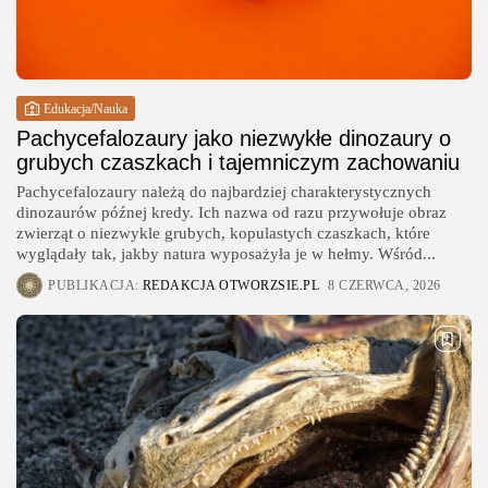
Edukacja/Nauka
Pachycefalozaury jako niezwykłe dinozaury o
grubych czaszkach i tajemniczym zachowaniu
Pachycefalozaury należą do najbardziej charakterystycznych
dinozaurów późnej kredy. Ich nazwa od razu przywołuje obraz
zwierząt o niezwykle grubych, kopulastych czaszkach, które
wyglądały tak, jakby natura wyposażyła je w hełmy. Wśród...
PUBLIKACJA:
REDAKCJA OTWORZSIE.PL
8 CZERWCA, 2026