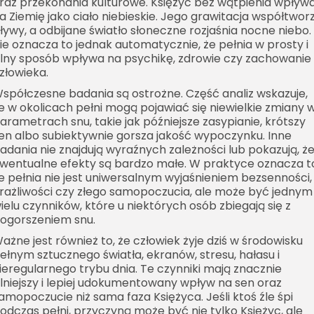
raz przekonania kulturowe. Księżyc bez wątpienia wpływ
a Ziemię jako ciało niebieskie. Jego grawitacja współtwor
ływy, a odbijane światło słoneczne rozjaśnia nocne niebo.
ie oznacza to jednak automatycznie, że pełnia w prosty i
ilny sposób wpływa na psychikę, zdrowie czy zachowanie
złowieka.
spółczesne badania są ostrożne. Część analiz wskazuje,
e w okolicach pełni mogą pojawiać się niewielkie zmiany 
arametrach snu, takie jak późniejsze zasypianie, krótszy
en albo subiektywnie gorsza jakość wypoczynku. Inne
adania nie znajdują wyraźnych zależności lub pokazują, ż
wentualne efekty są bardzo małe. W praktyce oznacza t
e pełnia nie jest uniwersalnym wyjaśnieniem bezsenności,
rażliwości czy złego samopoczucia, ale może być jednym
ielu czynników, które u niektórych osób zbiegają się z
ogorszeniem snu.
ażne jest również to, że człowiek żyje dziś w środowisku
ełnym sztucznego światła, ekranów, stresu, hałasu i
ieregularnego trybu dnia. Te czynniki mają znacznie
ilniejszy i lepiej udokumentowany wpływ na sen oraz
amopoczucie niż sama faza Księżyca. Jeśli ktoś źle śpi
odczas pełni, przyczyną może być nie tylko Księżyc, ale