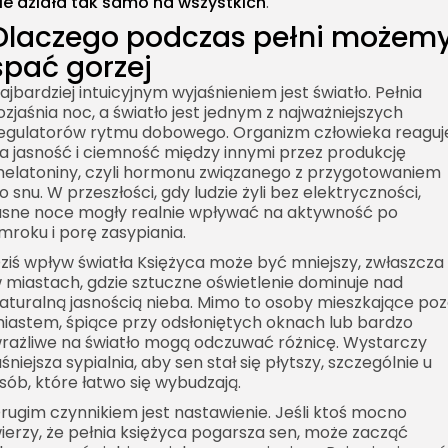
ie działa tak samo na wszystkich
.
Dlaczego podczas pełni możem
spać gorzej
ajbardziej intuicyjnym wyjaśnieniem jest światło. Pełnia
ozjaśnia noc, a światło jest jednym z najważniejszych
egulatorów rytmu dobowego. Organizm człowieka reaguj
a jasność i ciemność między innymi przez produkcję
elatoniny, czyli hormonu związanego z przygotowaniem
o snu. W przeszłości, gdy ludzie żyli bez elektryczności,
asne noce mogły realnie wpływać na aktywność po
mroku i porę zasypiania.
ziś wpływ światła Księżyca może być mniejszy, zwłaszcza
 miastach, gdzie sztuczne oświetlenie dominuje nad
aturalną jasnością nieba. Mimo to osoby mieszkające po
iastem, śpiące przy odsłoniętych oknach lub bardzo
rażliwe na światło mogą odczuwać różnicę. Wystarczy
aśniejsza sypialnia, aby sen stał się płytszy, szczególnie u
sób, które łatwo się wybudzają.
rugim czynnikiem jest nastawienie. Jeśli ktoś mocno
ierzy, że pełnia księżyca pogarsza sen, może zacząć