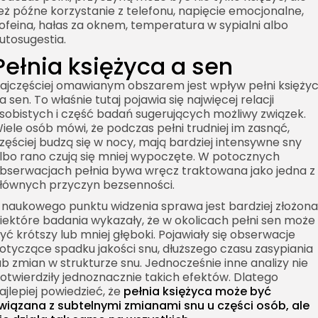
eż późne korzystanie z telefonu, napięcie emocjonalne,
ofeina, hałas za oknem, temperatura w sypialni albo
utosugestia.
Pełnia księżyca a sen
ajczęściej omawianym obszarem jest wpływ pełni księży
a sen. To właśnie tutaj pojawia się najwięcej relacji
sobistych i część badań sugerujących możliwy związek.
iele osób mówi, że podczas pełni trudniej im zasnąć,
zęściej budzą się w nocy, mają bardziej intensywne sny
lbo rano czują się mniej wypoczęte. W potocznych
bserwacjach pełnia bywa wręcz traktowana jako jedna z
łównych przyczyn bezsenności.
 naukowego punktu widzenia sprawa jest bardziej złożona
iektóre badania wykazały, że w okolicach pełni sen może
yć krótszy lub mniej głęboki. Pojawiały się obserwacje
otyczące spadku jakości snu, dłuższego czasu zasypiania
ub zmian w strukturze snu. Jednocześnie inne analizy nie
otwierdziły jednoznacznie takich efektów. Dlatego
ajlepiej powiedzieć, że
pełnia księżyca może być
wiązana z subtelnymi zmianami snu u części osób, ale