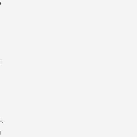
h
l
u,
l