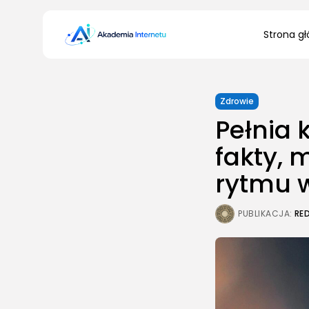
Search
Strona g
for:
Zdrowie
Pełnia 
fakty, 
rytmu 
PUBLIKACJA:
RE