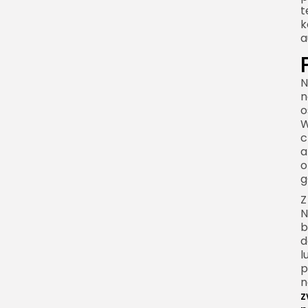
we współczesnym życiu
t
k
Świadome podejście do
a
pełni księżyca
Pełnia księżyca jako
N
zaproszenie do uważności
n
o
W
c
a
o
g
Z
N
b
d
l
p
n
z