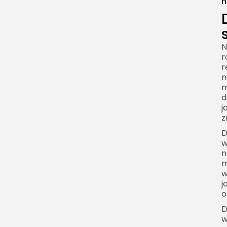
n
N
r
r
n
m
d
j
z
D
w
n
m
w
j
o
D
w