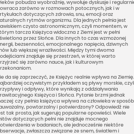
ieków pobudza wyobraźnię, wywołuje dyskusje i regularni
owraca zarówno w rozmowach potocznych, jak i w
rtykułach dotyczących zdrowia, snu, emocji oraz
aturalnych rytmów organizmu. Dla jednych pełnia jest
jawiskiem czysto astronomicznym, czyli momentem, w
tórym tarcza Księżyca widoczna z Ziemi jest w pełni
świetlona przez Słońce. Dla innych to czas wzmożonej
nergii, bezsenności, emocjonalnego napięcia, dziwnych
nów lub większej wrażliwości. Między tymi dwoma
odejściami znajduje się przestrzeń, w której warto
rzyjrzeć się zarówno nauce, jak i kulturowym
rzekonaniom.
ie da się zaprzeczyć, że Księżyc realnie wpływa na Ziemię.
ajbardziej oczywistym przykładem są pływy morskie, czyl
rzypływy i odpływy, które wynikają z oddziaływania
rawitacyjnego Księżyca i Słońca. Pytanie brzmi jednak
naczej: czy pełnia księżyca wpływa na człowieka w sposób
auważalny, powtarzalny i potwierdzony? Odpowiedź nie
est tak prosta, jak sugerują popularne opowieści. Wiele
itów dotyczących pełni nie znajduje mocnego
otwierdzenia w badaniach, ale jednocześnie niektóre
bserwacje, zwłaszcza związane ze snem, światłem i