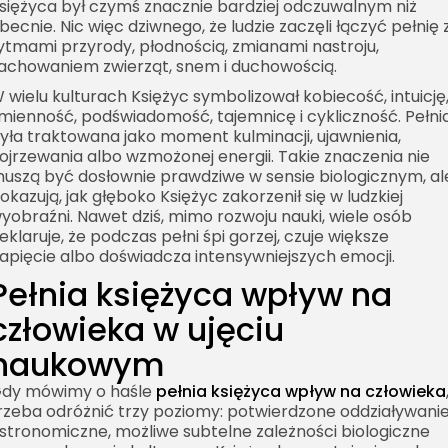
siężyca był czymś znacznie bardziej odczuwalnym niż
becnie. Nic więc dziwnego, że ludzie zaczęli łączyć pełnię 
ytmami przyrody, płodnością, zmianami nastroju,
achowaniem zwierząt, snem i duchowością.
 wielu kulturach Księżyc symbolizował kobiecość, intuicję
mienność, podświadomość, tajemnicę i cykliczność. Pełni
yła traktowana jako moment kulminacji, ujawnienia,
ojrzewania albo wzmożonej energii. Takie znaczenia nie
uszą być dosłownie prawdziwe w sensie biologicznym, al
okazują, jak głęboko Księżyc zakorzenił się w ludzkiej
yobraźni. Nawet dziś, mimo rozwoju nauki, wiele osób
eklaruje, że podczas pełni śpi gorzej, czuje większe
apięcie albo doświadcza intensywniejszych emocji.
Pełnia księżyca wpływ na
człowieka w ujęciu
naukowym
dy mówimy o haśle
pełnia księżyca wpływ na człowieka
rzeba odróżnić trzy poziomy: potwierdzone oddziaływani
stronomiczne, możliwe subtelne zależności biologiczne