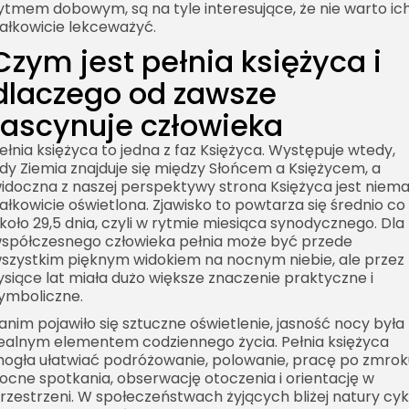
ytmem dobowym, są na tyle interesujące, że nie warto ic
ałkowicie lekceważyć.
Czym jest pełnia księżyca i
dlaczego od zawsze
fascynuje człowieka
ełnia księżyca to jedna z faz Księżyca. Występuje wtedy,
dy Ziemia znajduje się między Słońcem a Księżycem, a
idoczna z naszej perspektywy strona Księżyca jest niema
ałkowicie oświetlona. Zjawisko to powtarza się średnio co
koło 29,5 dnia, czyli w rytmie miesiąca synodycznego. Dla
spółczesnego człowieka pełnia może być przede
szystkim pięknym widokiem na nocnym niebie, ale przez
ysiące lat miała dużo większe znaczenie praktyczne i
ymboliczne.
anim pojawiło się sztuczne oświetlenie, jasność nocy była
ealnym elementem codziennego życia. Pełnia księżyca
ogła ułatwiać podróżowanie, polowanie, pracę po zmrok
ocne spotkania, obserwację otoczenia i orientację w
rzestrzeni. W społeczeństwach żyjących bliżej natury cyk