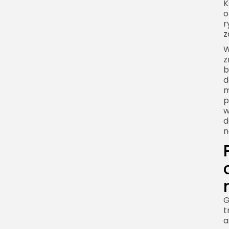
K
Pełnia księżyca a światło
o
w nocy
r
z
Pełnia księżyca a
autosugestia
W
z
Jak obserwować wpływ
b
pełni księżyca na siebie
d
m
Jak zadbać o sen
p
podczas pełni księżyca
w
d
Pełnia księżyca a zdrowy
n
sceptycyzm
Pełnia księżyca a styl
życia
Pełnia księżyca a rytuał
spowolnienia
G
Najczęstsze mity o
t
wpływie pełni księżyca na
a