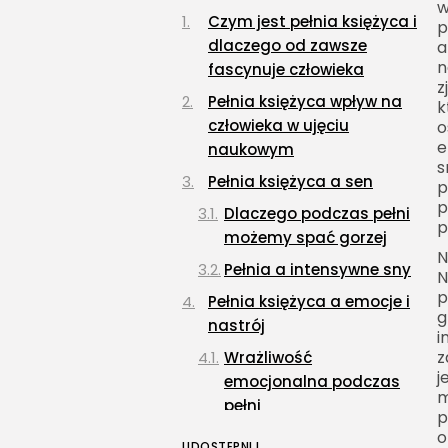
w
Czym jest pełnia księżyca i
p
dlaczego od zawsze
a
n
fascynuje człowieka
z
Pełnia księżyca wpływ na
k
człowieka w ujęciu
o
e
naukowym
s
Pełnia księżyca a sen
p
p
Dlaczego podczas pełni
p
możemy spać gorzej
N
Pełnia a intensywne sny
N
p
Pełnia księżyca a emocje i
g
nastrój
i
z
Wrażliwość
j
emocjonalna podczas
m
pełni
p
o
Pełnia księżyca a psychika
UDOSTĘPNIJ