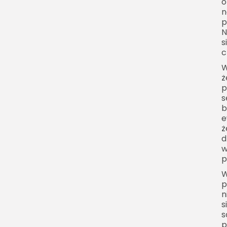
o
człowieka
n
Co można uznać za
p
najbardziej
N
s
prawdopodobne
c
Pełnia księżyca wpływ na
W
człowieka w praktyce
ż
codziennej
p
s
Pełnia księżyca jako
b
naturalny punkt
e
obserwacji
ż
d
Jak mówić o pełni bez
w
przesady
p
Pełnia księżyca wpływ na
W
człowieka jako połączenie
p
biologii, psychiki i
n
s
symboliki
s
Znaczenie pełni księżyca
p