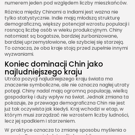
numerem jeden pod względem liczby mieszkańców.
Różnica między Chinami a Indiami jest ważna nie
tylko statystycznie. Indie mają młodszą strukturę
demograficzną, większy potencjał wzrostu populacji i
rosnącą liczbę osób w wieku produkcyjnym. Chiny
natomiast są bogatsze, bardziej zurbanizowane,
bardziej uprzemysłowione, ale szybciej się starzeją.
To oznacza, że oba kraje stoją przed zupełnie innymi
wyzwaniami.
Koniec dominacji Chin jako
najludniejszego kraju
Utrata pozycji najludniejszego kraju świata ma
znaczenie symboliczne, ale nie oznacza nagłej utraty
potęgi. Chiny nadal mają ogromną populację, wielką
gospodarkę i duży wpływ na świat. Jednak zmiana ta
pokazuje, że przewaga demograficzna Chin nie jest
już tak oczywista jak kiedyś. Kraj wchodzi w etap, w
którym musi zarządzać nie wzrostem liczby ludności,
lecz jej spadkiem i starzeniem.
W praktyce oznacza to zmianę sposobu myślenia o