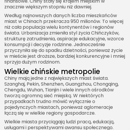
finansowe. Chiny stały się krajem miejskim w
znacznie większym stopniu niż dawniej.
Według najnowszych danych liczba mieszkańców
miast w Chinach przekracza 950 milionów. To więcej
niż cała populacja wielu kontynentów i regionów
świata. Urbanizacja zmieniła styl życia Chińczyków,
strukturę zatrudnienia, aspiracje edukacyjne, wzorce
konsumpcji i decyzje rodzinne. Jednocześnie
przyczyniła się do spadku dzietności, ponieważ życie
w mieście jest droższe, bardziej konkurencyjne i mniej
sprzyja dużym rodzinom.
Wielkie chińskie metropolie
Chiny mają jedne z największych miast świata.
Szanghaj, Pekin, Shenzhen, Guangzhou, Chongqing,
Chengdu, Wuhan, Tianjin i wiele innych ośrodków
tworzą ogromną sieć miejską. W niektórych
przypadkach trudno mówić wyłącznie o
pojedynczych miastach, ponieważ aglomeracje
łączą się w wielkie regiony gospodarcze.
Wielkie miasta przyciągają ludzi pracą, edukacją,
usługami i perspektywami awansu społecznego.