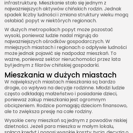
infrastrukturę. Mieszkanie stało się jednym z
najważniejszych aktywów chińskich rodzin. Jednak
spadek liczby ludności i zmiana struktury wieku mogą
osłabiać popyt w niektórych regionach.
W dużych metropoliach popyt może pozostać
wysoki, ponieważ ludzie nadal migrują do
najważniejszych ośrodków gospodarczych. W
mniejszych miastach i regionach o odpływie ludności
może jednak pojawić się nadpodaż mieszkań. To
ważne, ponieważ sektor nieruchomości przez lata
był jednym z filarów chińskiej gospodarki.
Mieszkania w dużych miastach
W największych miastach mieszkania są bardzo
drogie, co wpływa na decyzje rodzinne. Młodzi ludzie
często odkładają małżeństwo i posiadanie dzieci,
ponieważ zakup mieszkania jest ogromnym
obciążeniem. Rodzice pomagają dzieciom finansowo,
ale to zwiększa presję na całe rodziny.
Wysokie ceny mieszkań są jednym z powodów niskiej
dzietności. Jeżeli para mieszka w małym lokalu,
spłaca kredyt i ponosi wysokie koszty życia, decyzja o