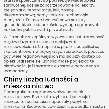
Starsze społeczeństwo potrzebuje więcej opieki
zdrowotnej. Rośnie zapotrzebowanie na lekarzy,
pielęgniarki, rehabilitację, leki, opiekę
długoterminową, domy seniora i technologie
medyczne. To może tworzyć nowe sektory
gospodarki, ale jednocześnie wymaga ogromnych
nakładów publicznych i prywatnych.
W Chinach szczególnym wyzwaniem jest nierówność
między dużymi miastami a mniejszymi
miejscowościami. Najlepsze szpitale i specjaliści są
skoncentrowani w największych ośrodkach, podczas
gdy wiele regionów wiejskich ma słabszy dostęp do
opieki. Starzenie się ludności może pogłębiać te
nierówności, jeśli system nie zostanie odpowiednio
wzmocniony.
Chiny liczba ludności a
mieszkalnictwo
Demografia ma ogromny wpływ na rynek
mieszkaniowy. Przez lata szybka urbanizacja i
rosnąca liczba ludności napędzały popyt na
mieszkania. Budowano całe dzielnice, osiedla, miasta i