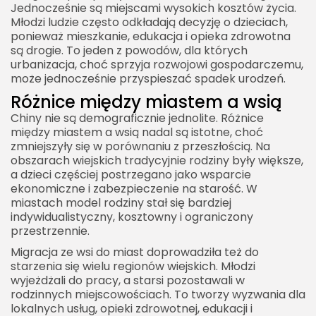
Jednocześnie są miejscami wysokich kosztów życia.
Młodzi ludzie często odkładają decyzję o dzieciach,
ponieważ mieszkanie, edukacja i opieka zdrowotna
są drogie. To jeden z powodów, dla których
urbanizacja, choć sprzyja rozwojowi gospodarczemu,
może jednocześnie przyspieszać spadek urodzeń.
Różnice między miastem a wsią
Chiny nie są demograficznie jednolite. Różnice
między miastem a wsią nadal są istotne, choć
zmniejszyły się w porównaniu z przeszłością. Na
obszarach wiejskich tradycyjnie rodziny były większe,
a dzieci częściej postrzegano jako wsparcie
ekonomiczne i zabezpieczenie na starość. W
miastach model rodziny stał się bardziej
indywidualistyczny, kosztowny i ograniczony
przestrzennie.
Migracja ze wsi do miast doprowadziła też do
starzenia się wielu regionów wiejskich. Młodzi
wyjeżdżali do pracy, a starsi pozostawali w
rodzinnych miejscowościach. To tworzy wyzwania dla
lokalnych usług, opieki zdrowotnej, edukacji i