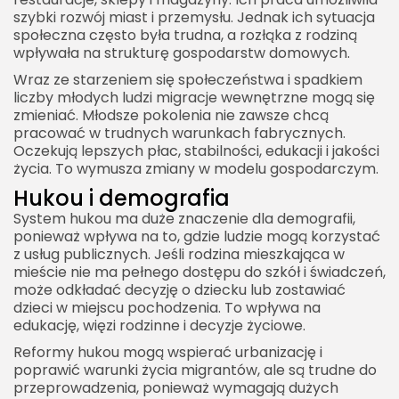
szybki rozwój miast i przemysłu. Jednak ich sytuacja
społeczna często była trudna, a rozłąka z rodziną
wpływała na strukturę gospodarstw domowych.
Wraz ze starzeniem się społeczeństwa i spadkiem
liczby młodych ludzi migracje wewnętrzne mogą się
2026 Akademia Internetu Wszelkie prawa
zastrzeżone. Treści umieszczone na stronie
zmieniać. Młodsze pokolenia nie zawsze chcą
chronione są prawem autorskim.
pracować w trudnych warunkach fabrycznych.
Oczekują lepszych płac, stabilności, edukacji i jakości
życia. To wymusza zmiany w modelu gospodarczym.
Hukou i demografia
System hukou ma duże znaczenie dla demografii,
ponieważ wpływa na to, gdzie ludzie mogą korzystać
z usług publicznych. Jeśli rodzina mieszkająca w
mieście nie ma pełnego dostępu do szkół i świadczeń,
może odkładać decyzję o dziecku lub zostawiać
dzieci w miejscu pochodzenia. To wpływa na
edukację, więzi rodzinne i decyzje życiowe.
Reformy hukou mogą wspierać urbanizację i
poprawić warunki życia migrantów, ale są trudne do
przeprowadzenia, ponieważ wymagają dużych