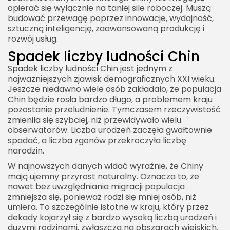
opierać się wyłącznie na taniej sile roboczej. Muszą
budować przewagę poprzez innowacje, wydajność,
sztuczną inteligencję, zaawansowaną produkcję i
rozwój usług.
Spadek liczby ludności Chin
Spadek liczby ludności Chin jest jednym z
najważniejszych zjawisk demograficznych XXI wieku.
Jeszcze niedawno wiele osób zakładało, że populacja
Chin będzie rosła bardzo długo, a problemem kraju
pozostanie przeludnienie. Tymczasem rzeczywistość
zmieniła się szybciej, niż przewidywało wielu
obserwatorów. Liczba urodzeń zaczęła gwałtownie
spadać, a liczba zgonów przekroczyła liczbę
narodzin.
W najnowszych danych widać wyraźnie, że Chiny
mają ujemny przyrost naturalny. Oznacza to, że
nawet bez uwzględniania migracji populacja
zmniejsza się, ponieważ rodzi się mniej osób, niż
umiera. To szczególnie istotne w kraju, który przez
dekady kojarzył się z bardzo wysoką liczbą urodzeń i
dużymi rodzinami, zwłaszcza na obszarach wiejskich.