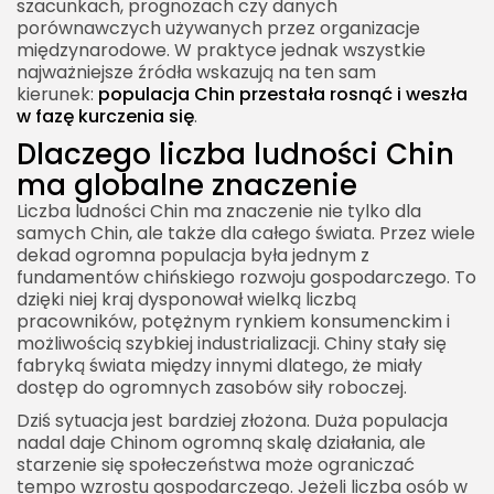
szacunkach, prognozach czy danych
porównawczych używanych przez organizacje
Możliwe scenariusze
międzynarodowe. W praktyce jednak wszystkie
Czy Chiny mogą odwrócić spadek populacji
najważniejsze źródła wskazują na ten sam
kierunek:
populacja Chin przestała rosnąć i weszła
Chiny liczba ludności a światowa geopolityka
w fazę kurczenia się
.
Znaczenie demografii dla potęgi państwa
Dlaczego liczba ludności Chin
Najważniejsze wnioski z danych o liczbie ludności
ma globalne znaczenie
Chin
Liczba ludności Chin ma znaczenie nie tylko dla
Chiny liczba ludności jako obraz nowej epoki
samych Chin, ale także dla całego świata. Przez wiele
dekad ogromna populacja była jednym z
demograficznej
fundamentów chińskiego rozwoju gospodarczego. To
dzięki niej kraj dysponował wielką liczbą
pracowników, potężnym rynkiem konsumenckim i
możliwością szybkiej industrializacji. Chiny stały się
fabryką świata między innymi dlatego, że miały
dostęp do ogromnych zasobów siły roboczej.
Dziś sytuacja jest bardziej złożona. Duża populacja
nadal daje Chinom ogromną skalę działania, ale
starzenie się społeczeństwa może ograniczać
tempo wzrostu gospodarczego. Jeżeli liczba osób w