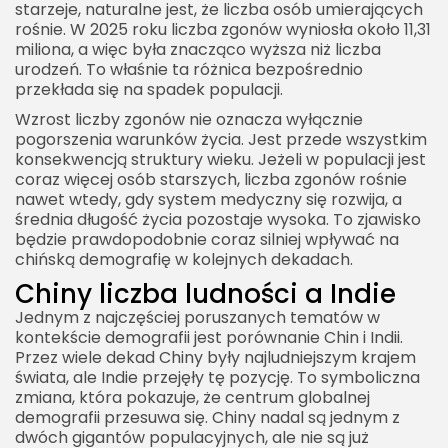
starzeje, naturalne jest, że liczba osób umierających
rośnie. W 2025 roku liczba zgonów wyniosła około 11,31
miliona, a więc była znacząco wyższa niż liczba
urodzeń. To właśnie ta różnica bezpośrednio
przekłada się na spadek populacji.
Wzrost liczby zgonów nie oznacza wyłącznie
pogorszenia warunków życia. Jest przede wszystkim
konsekwencją struktury wieku. Jeżeli w populacji jest
coraz więcej osób starszych, liczba zgonów rośnie
nawet wtedy, gdy system medyczny się rozwija, a
średnia długość życia pozostaje wysoka. To zjawisko
będzie prawdopodobnie coraz silniej wpływać na
chińską demografię w kolejnych dekadach.
Chiny liczba ludności a Indie
Jednym z najczęściej poruszanych tematów w
kontekście demografii jest porównanie Chin i Indii.
Przez wiele dekad Chiny były najludniejszym krajem
świata, ale Indie przejęły tę pozycję. To symboliczna
zmiana, która pokazuje, że centrum globalnej
demografii przesuwa się. Chiny nadal są jednym z
dwóch gigantów populacyjnych, ale nie są już