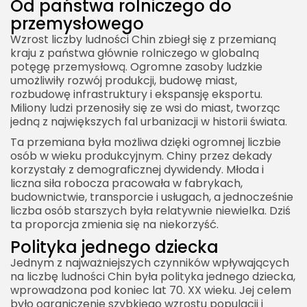
Od państwa rolniczego do
przemysłowego
Wzrost liczby ludności Chin zbiegł się z przemianą
kraju z państwa głównie rolniczego w globalną
potęgę przemysłową. Ogromne zasoby ludzkie
umożliwiły rozwój produkcji, budowę miast,
rozbudowę infrastruktury i ekspansję eksportu.
Miliony ludzi przenosiły się ze wsi do miast, tworząc
jedną z największych fal urbanizacji w historii świata.
Ta przemiana była możliwa dzięki ogromnej liczbie
osób w wieku produkcyjnym. Chiny przez dekady
korzystały z demograficznej dywidendy. Młoda i
liczna siła robocza pracowała w fabrykach,
budownictwie, transporcie i usługach, a jednocześnie
liczba osób starszych była relatywnie niewielka. Dziś
ta proporcja zmienia się na niekorzyść.
Polityka jednego dziecka
Jednym z najważniejszych czynników wpływających
na liczbę ludności Chin była polityka jednego dziecka,
wprowadzona pod koniec lat 70. XX wieku. Jej celem
było ograniczenie szybkiego wzrostu populacji i