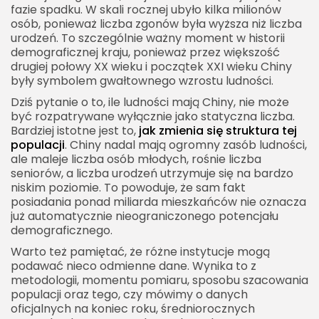
fazie spadku. W skali rocznej ubyło kilka milionów
Zachodnie i północne Chiny
osób, ponieważ liczba zgonów była wyższa niż liczba
urodzeń. To szczególnie ważny moment w historii
Gęstość zaludnienia Chin
demograficznej kraju, ponieważ przez większość
Koncentracja ludności na wschodzie
drugiej połowy XX wieku i początek XXI wieku Chiny
były symbolem gwałtownego wzrostu ludności.
Słabo zaludnione obszary zachodnie
Dziś pytanie o to, ile ludności mają Chiny, nie może
Chiny liczba ludności a środowisko
być rozpatrywane wyłącznie jako statyczna liczba.
Bardziej istotne jest to,
jak zmienia się struktura tej
Woda i żywność
populacji
. Chiny nadal mają ogromny zasób ludności,
Energia i klimat
ale maleje liczba osób młodych, rośnie liczba
seniorów, a liczba urodzeń utrzymuje się na bardzo
Chiny liczba ludności a edukacja
niskim poziomie. To powoduje, że sam fakt
Presja edukacyjna
posiadania ponad miliarda mieszkańców nie oznacza
już automatycznie nieograniczonego potencjału
Mniejsze roczniki studentów
demograficznego.
Chiny liczba ludności a polityka państwa
Warto też pamiętać, że różne instytucje mogą
podawać nieco odmienne dane. Wynika to z
Od kontroli urodzeń do zachęt
metodologii, momentu pomiaru, sposobu szacowania
Wiek emerytalny
populacji oraz tego, czy mówimy o danych
oficjalnych na koniec roku, średniorocznych
Prognozy liczby ludności Chin