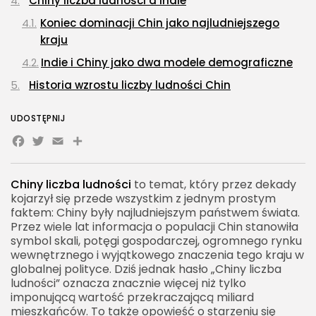
Chiny liczba ludności a Indie
Koniec dominacji Chin jako najludniejszego
kraju
Indie i Chiny jako dwa modele demograficzne
Historia wzrostu liczby ludności Chin
Od państwa rolniczego do przemysłowego
UDOSTĘPNIJ
Polityka jednego dziecka
Facebook
Twitter
Email
Share
Urbanizacja Chin a liczba ludności
Wielkie chińskie metropolie
Chiny liczba ludności
to temat, który przez dekady
kojarzył się przede wszystkim z jednym prostym
Różnice między miastem a wsią
faktem: Chiny były najludniejszym państwem świata.
Struktura wieku ludności Chin
Przez wiele lat informacja o populacji Chin stanowiła
symbol skali, potęgi gospodarczej, ogromnego rynku
Dzieci i młodzież
wewnętrznego i wyjątkowego znaczenia tego kraju w
Ludność w wieku produkcyjnym
globalnej polityce. Dziś jednak hasło „Chiny liczba
ludności” oznacza znacznie więcej niż tylko
Seniorzy
imponującą wartość przekraczającą miliard
mieszkańców. To także opowieść o starzeniu się
Dzietność w Chinach