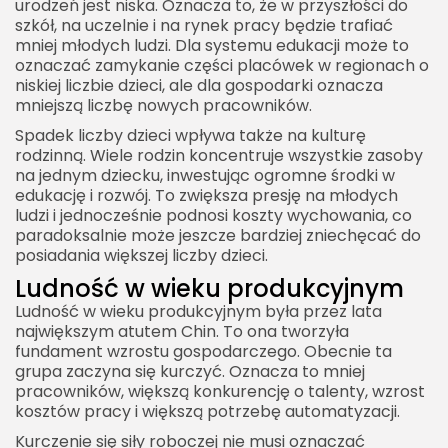
urodzeń jest niska. Oznacza to, że w przyszłości do
szkół, na uczelnie i na rynek pracy będzie trafiać
mniej młodych ludzi. Dla systemu edukacji może to
oznaczać zamykanie części placówek w regionach o
niskiej liczbie dzieci, ale dla gospodarki oznacza
mniejszą liczbę nowych pracowników.
Spadek liczby dzieci wpływa także na kulturę
rodzinną. Wiele rodzin koncentruje wszystkie zasoby
na jednym dziecku, inwestując ogromne środki w
edukację i rozwój. To zwiększa presję na młodych
ludzi i jednocześnie podnosi koszty wychowania, co
paradoksalnie może jeszcze bardziej zniechęcać do
posiadania większej liczby dzieci.
Ludność w wieku produkcyjnym
Ludność w wieku produkcyjnym była przez lata
największym atutem Chin. To ona tworzyła
fundament wzrostu gospodarczego. Obecnie ta
grupa zaczyna się kurczyć. Oznacza to mniej
pracowników, większą konkurencję o talenty, wzrost
kosztów pracy i większą potrzebę automatyzacji.
Kurczenie się siły roboczej nie musi oznaczać