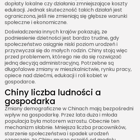
dopłaty lokalne czy działania zmniejszające koszty
edukacji. Jednak skuteczność takich działań jest
ograniczona, jeśli nie zmieniają się głębsze warunki
społeczne i ekonomiczne.
Doświadczenia innych krajów pokazują, że
podniesienie dzietności jest bardzo trudne, gdy
społeczeństwo osiągnie niski poziom urodzeń i
przyzwyczai się do małych rodzin. Chiny stoją więc
przed problemem, którego nie da się rozwiązać
jedną decyzją administracyjną. Potrzebne są
długofalowe zmiany w mieszkalnictwie, rynku pracy,
opiece nad dziećmi, edukacji i roli kobiet w
gospodarce.
Chiny liczba ludności a
gospodarka
Zmiany demograficzne w Chinach mają bezpośredni
wpływ na gospodarkę. Przez lata duża i młoda
populacja była motorem wzrostu. Obecnie ten
mechanizm słabnie. Mniejsza liczba pracowników,
starzenie społeczeństwa i spadek urodzeń
oznaczają, że Chiny muszą przejść od modelu