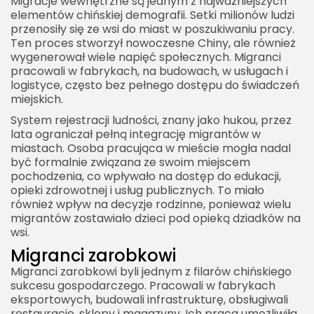
Migracje wewnętrzne są jednym z najważniejszych
elementów chińskiej demografii. Setki milionów ludzi
przenosiły się ze wsi do miast w poszukiwaniu pracy.
Ten proces stworzył nowoczesne Chiny, ale również
wygenerował wiele napięć społecznych. Migranci
pracowali w fabrykach, na budowach, w usługach i
logistyce, często bez pełnego dostępu do świadczeń
miejskich.
System rejestracji ludności, znany jako hukou, przez
lata ograniczał pełną integrację migrantów w
miastach. Osoba pracująca w mieście mogła nadal
być formalnie związana ze swoim miejscem
pochodzenia, co wpływało na dostęp do edukacji,
opieki zdrowotnej i usług publicznych. To miało
również wpływ na decyzje rodzinne, ponieważ wielu
migrantów zostawiało dzieci pod opieką dziadków na
wsi.
Migranci zarobkowi
Migranci zarobkowi byli jednym z filarów chińskiego
sukcesu gospodarczego. Pracowali w fabrykach
eksportowych, budowali infrastrukturę, obsługiwali
restauracje, sklepy i magazyny. Ich praca umożliwiła