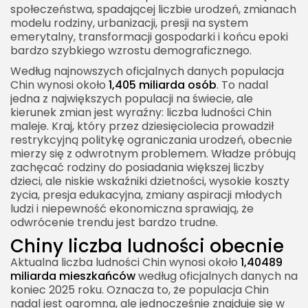
społeczeństwa, spadającej liczbie urodzeń, zmianach
Dlaczego Chińczycy mają mniej dzieci
modelu rodziny, urbanizacji, presji na system
emerytalny, transformacji gospodarki i końcu epoki
Polityka prorodzinna
bardzo szybkiego wzrostu demograficznego.
Chiny liczba ludności a gospodarka
Według najnowszych oficjalnych danych populacja
Rynek pracy
Chin wynosi około
1,405 miliarda osób
. To nadal
jedna z największych populacji na świecie, ale
System emerytalny
kierunek zmian jest wyraźny: liczba ludności Chin
maleje. Kraj, który przez dziesięciolecia prowadził
Opieka zdrowotna
restrykcyjną politykę ograniczania urodzeń, obecnie
Chiny liczba ludności a mieszkalnictwo
mierzy się z odwrotnym problemem. Władze próbują
zachęcać rodziny do posiadania większej liczby
Mieszkania w dużych miastach
dzieci, ale niskie wskaźniki dzietności, wysokie koszty
Wyludnianie niektórych regionów
życia, presja edukacyjna, zmiany aspiracji młodych
ludzi i niepewność ekonomiczna sprawiają, że
Migracje wewnętrzne w Chinach
odwrócenie trendu jest bardzo trudne.
Migranci zarobkowi
Chiny liczba ludności obecnie
Hukou i demografia
Aktualna liczba ludności Chin wynosi około
1,40489
miliarda mieszkańców
według oficjalnych danych na
Różnice regionalne w liczbie ludności Chin
koniec 2025 roku. Oznacza to, że populacja Chin
nadal jest ogromna, ale jednocześnie znajduje się w
Wschodnie Chiny