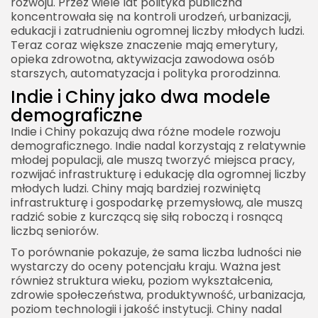
rozwoju. Przez wiele lat polityka publiczna
koncentrowała się na kontroli urodzeń, urbanizacji,
edukacji i zatrudnieniu ogromnej liczby młodych ludzi.
Teraz coraz większe znaczenie mają emerytury,
opieka zdrowotna, aktywizacja zawodowa osób
starszych, automatyzacja i polityka prorodzinna.
Indie i Chiny jako dwa modele
demograficzne
Indie i Chiny pokazują dwa różne modele rozwoju
demograficznego. Indie nadal korzystają z relatywnie
młodej populacji, ale muszą tworzyć miejsca pracy,
rozwijać infrastrukturę i edukację dla ogromnej liczby
młodych ludzi. Chiny mają bardziej rozwiniętą
infrastrukturę i gospodarkę przemysłową, ale muszą
radzić sobie z kurczącą się siłą roboczą i rosnącą
liczbą seniorów.
To porównanie pokazuje, że sama liczba ludności nie
wystarczy do oceny potencjału kraju. Ważna jest
również struktura wieku, poziom wykształcenia,
zdrowie społeczeństwa, produktywność, urbanizacja,
poziom technologii i jakość instytucji. Chiny nadal