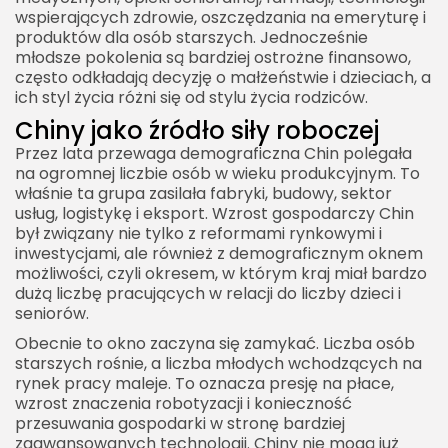
wspierających zdrowie, oszczędzania na emeryturę i
produktów dla osób starszych. Jednocześnie
młodsze pokolenia są bardziej ostrożne finansowo,
często odkładają decyzję o małżeństwie i dzieciach, a
ich styl życia różni się od stylu życia rodziców.
Chiny jako źródło siły roboczej
Przez lata przewaga demograficzna Chin polegała
na ogromnej liczbie osób w wieku produkcyjnym. To
właśnie ta grupa zasilała fabryki, budowy, sektor
usług, logistykę i eksport. Wzrost gospodarczy Chin
był związany nie tylko z reformami rynkowymi i
inwestycjami, ale również z demograficznym oknem
możliwości, czyli okresem, w którym kraj miał bardzo
dużą liczbę pracujących w relacji do liczby dzieci i
seniorów.
Obecnie to okno zaczyna się zamykać. Liczba osób
starszych rośnie, a liczba młodych wchodzących na
rynek pracy maleje. To oznacza presję na płace,
wzrost znaczenia robotyzacji i konieczność
przesuwania gospodarki w stronę bardziej
zaawansowanych technologii. Chiny nie mogą już