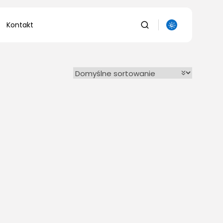
Kontakt
auka
owanie
uka
a
olnictwo/Leśnictwo