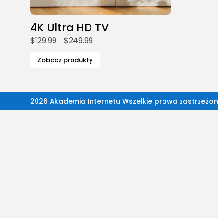
4K Ultra HD TV
$
129.99
$
249.99
Zakres
–
cen:
od
Zobacz produkty
$129.99
do
$249.99
2026 Akademia Internetu Wszelkie prawa zastrzeżon