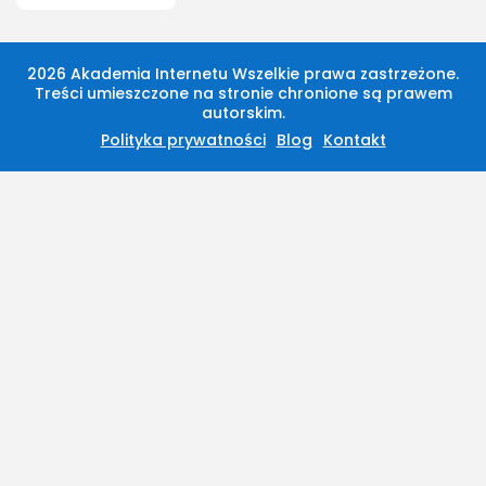
2026 Akademia Internetu Wszelkie prawa zastrzeżone.
Treści umieszczone na stronie chronione są prawem
autorskim.
Polityka prywatności
Blog
Kontakt
2026 Akademia Internetu Wszelkie prawa
zastrzeżone. Treści umieszczone na stronie
chronione są prawem autorskim.