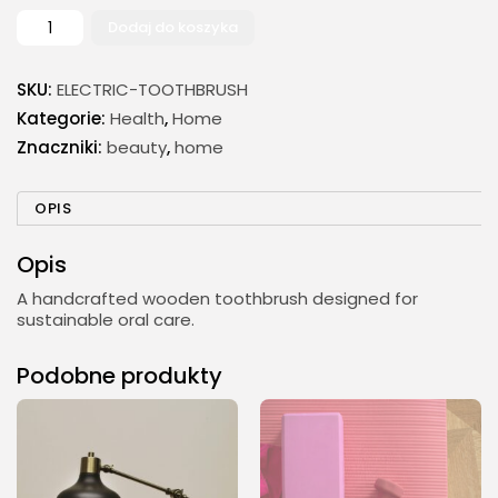
Dodaj do koszyka
ilość
Wooden
Toothbrush
SKU:
ELECTRIC-TOOTHBRUSH
Kategorie:
Health
,
Home
Znaczniki:
beauty
,
home
OPIS
Opis
A handcrafted wooden toothbrush designed for
sustainable oral care.
Podobne produkty