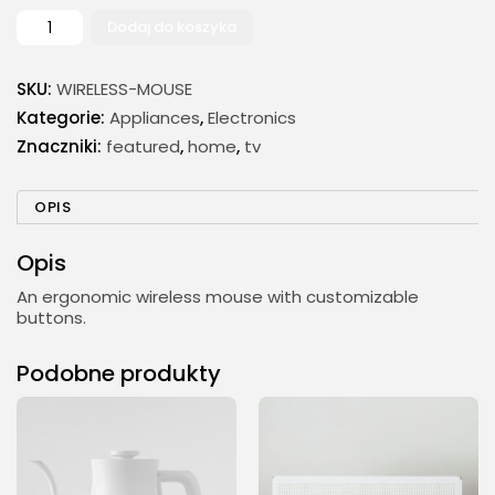
Dodaj do koszyka
ilość
Wireless
Mouse
SKU:
WIRELESS-MOUSE
Kategorie:
Appliances
,
Electronics
Znaczniki:
featured
,
home
,
tv
OPIS
Opis
An ergonomic wireless mouse with customizable
buttons.
Podobne produkty