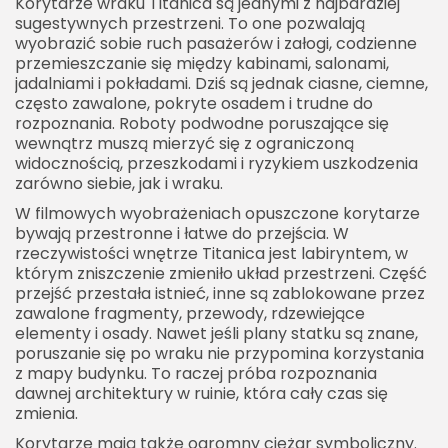
Korytarze wraku Titanica są jednymi z najbardziej
sugestywnych przestrzeni. To one pozwalają
wyobrazić sobie ruch pasażerów i załogi, codzienne
przemieszczanie się między kabinami, salonami,
jadalniami i pokładami. Dziś są jednak ciasne, ciemne,
często zawalone, pokryte osadem i trudne do
rozpoznania. Roboty podwodne poruszające się
wewnątrz muszą mierzyć się z ograniczoną
widocznością, przeszkodami i ryzykiem uszkodzenia
zarówno siebie, jak i wraku.
W filmowych wyobrażeniach opuszczone korytarze
bywają przestronne i łatwe do przejścia. W
rzeczywistości wnętrze Titanica jest labiryntem, w
którym zniszczenie zmieniło układ przestrzeni. Część
przejść przestała istnieć, inne są zablokowane przez
zawalone fragmenty, przewody, rdzewiejące
elementy i osady. Nawet jeśli plany statku są znane,
poruszanie się po wraku nie przypomina korzystania
z mapy budynku. To raczej próba rozpoznania
dawnej architektury w ruinie, która cały czas się
zmienia.
Korytarze mają także ogromny ciężar symboliczny.