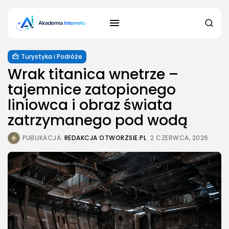
Turystyka i Podróże
Wrak titanica wnetrze –
tajemnice zatopionego
liniowca i obraz świata
zatrzymanego pod wodą
PUBLIKACJA:
REDAKCJA OTWORZSIE.PL
2 CZERWCA, 2026