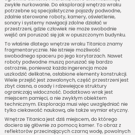
zwykłe nurkowanie. Do eksploracji wnętrza wraku
potrzebne są specjalistyczne pojazdy podwodne,
zdalnie sterowane roboty, kamery, oświetlenie,
sonary i systemy nawigacji zdolne działać w
przestrzeni, gdzie człowiek nie może swobodnie
wejść ani poruszać się jak w opuszczonym budynku.
To właśnie dlatego wnętrze wraku Titanica znamy
fragmentarycznie. Nie istnieje możliwość
swobodnego spaceru po jego korytarzach. Nawet
roboty podwodne muszą poruszać się bardzo
ostrożnie, ponieważ każda ingerencja może
uszkodzić delikatne, osłabione elementy konstrukcji.
Wiele przejść jest zawalonych, część przestrzeni jest
zbyt ciasna, a osady i rdzewiejące struktury
ograniczają widoczność. Dodatkowo wrak jest
miejscem pamięci, a nie zwykłym obiektem
technicznym. Eksploracja musi więc uwzględniać nie
tylko ciekawość naukową, ale także wymiar etyczny.
Wnętrze Titanica jest dziś miejscem, do którego
dociera się głównie za pomocą kamer. To obraz z
reflektorów przecinających czarną wodę, powolnych