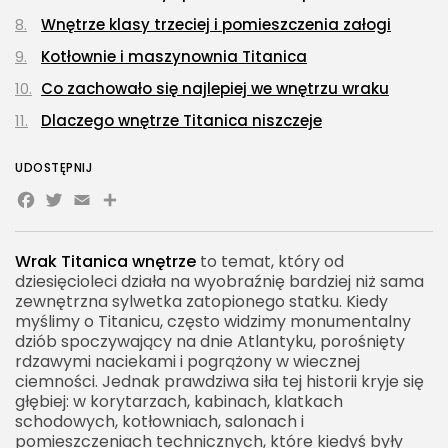
Wnętrze klasy trzeciej i pomieszczenia załogi
Kotłownie i maszynownia Titanica
Co zachowało się najlepiej we wnętrzu wraku
Dlaczego wnętrze Titanica niszczeje
Wnętrze wraku a najnowsze skany 3D
UDOSTĘPNIJ
Czy można wejść do wnętrza wraku Titanica
Facebook
Twitter
Email
Share
Wnętrze Titanica a rekonstrukcje muzealne
Dlaczego wnętrze wraku nie jest idealnie
Wrak Titanica wnętrze
to temat, który od
zachowaną kapsułą czasu
dziesięcioleci działa na wyobraźnię bardziej niż sama
zewnętrzna sylwetka zatopionego statku. Kiedy
Przedmioty osobiste wewnątrz i wokół wraku
myślimy o Titanicu, często widzimy monumentalny
Wnętrze Titanica jako miejsce pamięci
dziób spoczywający na dnie Atlantyku, porośnięty
rdzawymi naciekami i pogrążony w wiecznej
Jak wygląda dziób Titanica od środka
ciemności. Jednak prawdziwa siła tej historii kryje się
głębiej: w korytarzach, kabinach, klatkach
Jak wygląda rufa Titanica od środka
schodowych, kotłowniach, salonach i
Pole szczątków jako przedłużenie wnętrza
pomieszczeniach technicznych, które kiedyś były