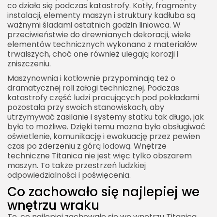
co działo się podczas katastrofy. Kotły, fragmenty
instalacji, elementy maszyn i struktury kadłuba są
ważnymi śladami ostatnich godzin liniowca. W
przeciwieństwie do drewnianych dekoracji, wiele
elementów technicznych wykonano z materiałów
trwalszych, choć one również ulegają korozji i
zniszczeniu.
Maszynownia i kotłownie przypominają też o
dramatycznej roli załogi technicznej. Podczas
katastrofy część ludzi pracujących pod pokładami
pozostała przy swoich stanowiskach, aby
utrzymywać zasilanie i systemy statku tak długo, jak
było to możliwe. Dzięki temu można było obsługiwać
oświetlenie, komunikację i ewakuację przez pewien
czas po zderzeniu z górą lodową. Wnętrze
techniczne Titanica nie jest więc tylko obszarem
maszyn. To także przestrzeń ludzkiej
odpowiedzialności i poświęcenia.
Co zachowało się najlepiej we
wnętrzu wraku
To, co najlepiej zachowało się we wnętrzu Titanica,