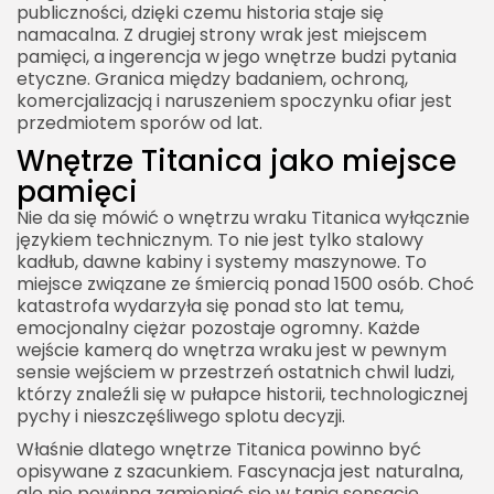
publiczności, dzięki czemu historia staje się
namacalna. Z drugiej strony wrak jest miejscem
pamięci, a ingerencja w jego wnętrze budzi pytania
etyczne. Granica między badaniem, ochroną,
komercjalizacją i naruszeniem spoczynku ofiar jest
przedmiotem sporów od lat.
Wnętrze Titanica jako miejsce
pamięci
Nie da się mówić o wnętrzu wraku Titanica wyłącznie
językiem technicznym. To nie jest tylko stalowy
kadłub, dawne kabiny i systemy maszynowe. To
miejsce związane ze śmiercią ponad 1500 osób. Choć
katastrofa wydarzyła się ponad sto lat temu,
emocjonalny ciężar pozostaje ogromny. Każde
wejście kamerą do wnętrza wraku jest w pewnym
sensie wejściem w przestrzeń ostatnich chwil ludzi,
którzy znaleźli się w pułapce historii, technologicznej
pychy i nieszczęśliwego splotu decyzji.
Właśnie dlatego wnętrze Titanica powinno być
opisywane z szacunkiem. Fascynacja jest naturalna,
ale nie powinna zamieniać się w tanią sensację.