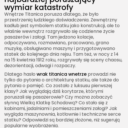
wymiar katastrofy
Wnętrze Titanica porusza dlatego, że było
przestrzenią ludzkiego doświadczenia. Zewnętrzny
kadłub jest symbolem statku jako konstrukcji, ale to
właśnie wewnątrz rozgrywało się codzienne życie
pasażerów i załogi. Tam jedzono kolacje,
odpoczywano, rozmawiano, pracowano, grano
muzykę, obsługiwano maszyny i przygotowywano
statek do kolejnego dnia rejsu. Tam też, w nocy z 14
na 15 kwietnia 1912 roku, rozgrywały się sceny chaosu,
dezorientacji, odwagi i rozpaczy.
Dlatego hasło
wrak titanica wnetrze
prowadzi nie
tylko do pytania o architekturę statku, ale także do
pytania o pamięć. Co zostało z luksusu pierwszej
klasy? Jak wyglądają dziś korytarze, którymi
poruszali się pasażerowie? Czy można zobaczyć
słynną Wielką Klatkę Schodową? Co stało się z
kabinami, jadalniami i pomieszczeniami załogi? Jak
wygląda maszynownia, kotłownie i techniczne serce
statku? Odpowiedzi są bardziej złożone, niż sugerują
popularne wyobrażenia.