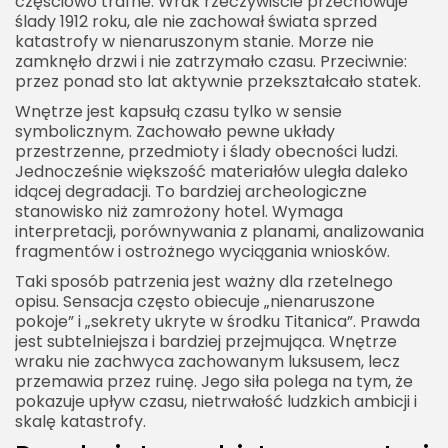
częściowo trafne. Wrak rzeczywiście przechowuje
ślady 1912 roku, ale nie zachował świata sprzed
katastrofy w nienaruszonym stanie. Morze nie
zamknęło drzwi i nie zatrzymało czasu. Przeciwnie:
przez ponad sto lat aktywnie przekształcało statek.
Wnętrze jest kapsułą czasu tylko w sensie
symbolicznym. Zachowało pewne układy
przestrzenne, przedmioty i ślady obecności ludzi.
Jednocześnie większość materiałów uległa daleko
idącej degradacji. To bardziej archeologiczne
stanowisko niż zamrożony hotel. Wymaga
interpretacji, porównywania z planami, analizowania
fragmentów i ostrożnego wyciągania wniosków.
Taki sposób patrzenia jest ważny dla rzetelnego
opisu. Sensacja często obiecuje „nienaruszone
pokoje” i „sekrety ukryte w środku Titanica”. Prawda
jest subtelniejsza i bardziej przejmująca. Wnętrze
wraku nie zachwyca zachowanym luksusem, lecz
przemawia przez ruinę. Jego siła polega na tym, że
pokazuje upływ czasu, nietrwałość ludzkich ambicji i
skalę katastrofy.