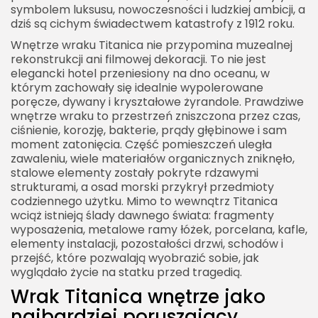
symbolem luksusu, nowoczesności i ludzkiej ambicji, a
Mity dotyczące wnętrza wraku Titanica
dziś są cichym świadectwem katastrofy z 1912 roku.
Dlaczego zdjęcia wnętrza Titanica są tak rzadkie i
Wnętrze wraku Titanica nie przypomina muzealnej
cenne
rekonstrukcji ani filmowej dekoracji. To nie jest
elegancki hotel przeniesiony na dno oceanu, w
Wnętrze wraku Titanica a filmowy obraz statku
którym zachowały się idealnie wypolerowane
Etyka eksploracji wnętrza wraku
poręcze, dywany i kryształowe żyrandole. Prawdziwe
wnętrze wraku to przestrzeń zniszczona przez czas,
Przyszłość wnętrza wraku Titanica
ciśnienie, korozję, bakterie, prądy głębinowe i sam
Wrak Titanica wnętrze jako opowieść o kruchości
moment zatonięcia. Część pomieszczeń uległa
zawaleniu, wiele materiałów organicznych zniknęło,
ludzkich ambicji
stalowe elementy zostały pokryte rdzawymi
Najważniejszy obraz wnętrza Titanica
strukturami, a osad morski przykrył przedmioty
codziennego użytku. Mimo to wewnątrz Titanica
wciąż istnieją ślady dawnego świata: fragmenty
wyposażenia, metalowe ramy łóżek, porcelana, kafle,
elementy instalacji, pozostałości drzwi, schodów i
przejść, które pozwalają wyobrazić sobie, jak
wyglądało życie na statku przed tragedią.
Wrak Titanica wnętrze jako
najbardziej poruszający