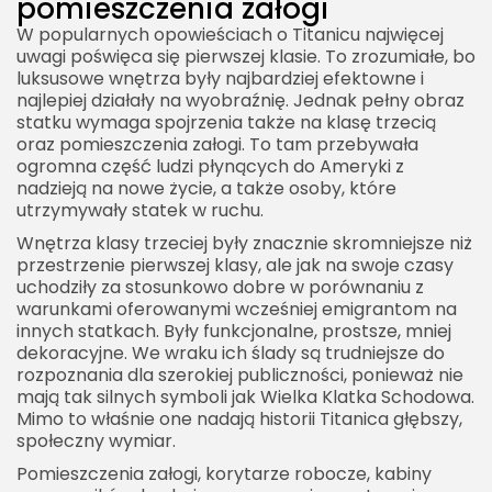
pomieszczenia załogi
W popularnych opowieściach o Titanicu najwięcej
uwagi poświęca się pierwszej klasie. To zrozumiałe, bo
luksusowe wnętrza były najbardziej efektowne i
najlepiej działały na wyobraźnię. Jednak pełny obraz
statku wymaga spojrzenia także na klasę trzecią
oraz pomieszczenia załogi. To tam przebywała
ogromna część ludzi płynących do Ameryki z
nadzieją na nowe życie, a także osoby, które
utrzymywały statek w ruchu.
Wnętrza klasy trzeciej były znacznie skromniejsze niż
przestrzenie pierwszej klasy, ale jak na swoje czasy
uchodziły za stosunkowo dobre w porównaniu z
warunkami oferowanymi wcześniej emigrantom na
innych statkach. Były funkcjonalne, prostsze, mniej
dekoracyjne. We wraku ich ślady są trudniejsze do
rozpoznania dla szerokiej publiczności, ponieważ nie
mają tak silnych symboli jak Wielka Klatka Schodowa.
Mimo to właśnie one nadają historii Titanica głębszy,
społeczny wymiar.
Pomieszczenia załogi, korytarze robocze, kabiny