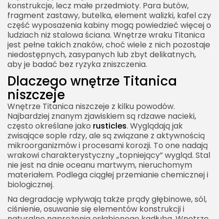
konstrukcje, lecz małe przedmioty. Para butów,
fragment zastawy, butelka, element walizki, kafel czy
część wyposażenia kabiny mogą powiedzieć więcej o
ludziach niż stalowa ściana. Wnętrze wraku Titanica
jest pełne takich znaków, choć wiele z nich pozostaje
niedostępnych, zasypanych lub zbyt delikatnych,
aby je badać bez ryzyka zniszczenia.
Dlaczego wnętrze Titanica
niszczeje
Wnętrze Titanica niszczeje z kilku powodów.
Najbardziej znanym zjawiskiem są rdzawe nacieki,
często określane jako
rusticles
. Wyglądają jak
zwisające sople rdzy, ale są związane z aktywnością
mikroorganizmów i procesami korozji. To one nadają
wrakowi charakterystyczny „topniejący” wygląd. Stal
nie jest na dnie oceanu martwym, nieruchomym
materiałem. Podlega ciągłej przemianie chemicznej i
biologicznej.
Na degradację wpływają także prądy głębinowe, sól,
ciśnienie, osuwanie się elementów konstrukcji i
naturalne naprężenia osłabionego kadłuba. Wnętrze