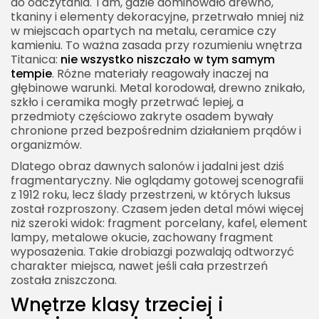
do odczytania. Tam, gdzie dominowało drewno,
tkaniny i elementy dekoracyjne, przetrwało mniej niż
w miejscach opartych na metalu, ceramice czy
kamieniu. To ważna zasada przy rozumieniu wnętrza
Titanica:
nie wszystko niszczało w tym samym
tempie
. Różne materiały reagowały inaczej na
głębinowe warunki. Metal korodował, drewno znikało,
szkło i ceramika mogły przetrwać lepiej, a
przedmioty częściowo zakryte osadem bywały
chronione przed bezpośrednim działaniem prądów i
organizmów.
Dlatego obraz dawnych salonów i jadalni jest dziś
fragmentaryczny. Nie oglądamy gotowej scenografii
z 1912 roku, lecz ślady przestrzeni, w których luksus
został rozproszony. Czasem jeden detal mówi więcej
niż szeroki widok: fragment porcelany, kafel, element
lampy, metalowe okucie, zachowany fragment
wyposażenia. Takie drobiazgi pozwalają odtworzyć
charakter miejsca, nawet jeśli cała przestrzeń
została zniszczona.
Wnętrze klasy trzeciej i