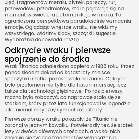
ujęć, fragmentów metalu, płytek, poręczy, rur,
przewodów i przedmiotów, które pojawiają się na
moment w świetle, a potem znikają w mroku. Ta
ograniczona perspektywa paradoksalnie wzmacnia
emocje. Oglądając wnętrze wraku, nie widzimy
wszystkiego. Widzimy ślady, szczątki i sugestie.
Wyobraźnia dopowiada resztę.
Odkrycie wraku i pierwsze
spojrzenie do środka
Wrak Titanica odnaleziono dopiero w 1985 roku. Przez
ponad siedem dekad od katastrofy miejsce
spoczynku statku pozostawało nieznane. Odkrycie
było przełomem nie tylko dla historii morskiej, lecz
także dla technologii głębinowej. Po raz pierwszy
można było zobaczyć, co naprawdę stało się ze
statkiem, który przez lata funkcjonował w legendzie
jako niemal mityczny symbol katastrofy.
Pierwsze obrazy wraku pokazały, że Titanic nie
zatonął w jednym kawałku. Potwierdziły też, że statek
leży w dwóch głównych częściach, a wokół nich
znajdują się tysiące fragmentów wyposażenia,