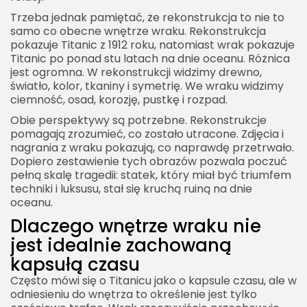
Trzeba jednak pamiętać, że rekonstrukcja to nie to
samo co obecne wnętrze wraku. Rekonstrukcja
pokazuje Titanic z 1912 roku, natomiast wrak pokazuje
Titanic po ponad stu latach na dnie oceanu. Różnica
jest ogromna. W rekonstrukcji widzimy drewno,
światło, kolor, tkaniny i symetrię. We wraku widzimy
ciemność, osad, korozję, pustkę i rozpad.
Obie perspektywy są potrzebne. Rekonstrukcje
pomagają zrozumieć, co zostało utracone. Zdjęcia i
nagrania z wraku pokazują, co naprawdę przetrwało.
Dopiero zestawienie tych obrazów pozwala poczuć
pełną skalę tragedii: statek, który miał być triumfem
techniki i luksusu, stał się kruchą ruiną na dnie
oceanu.
Dlaczego wnętrze wraku nie
jest idealnie zachowaną
kapsułą czasu
Często mówi się o Titanicu jako o kapsule czasu, ale w
odniesieniu do wnętrza to określenie jest tylko