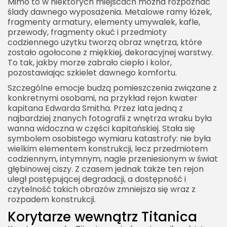
Mimo to w niektórych miejscach można rozpoznać
ślady dawnego wyposażenia. Metalowe ramy łóżek,
fragmenty armatury, elementy umywalek, kafle,
przewody, fragmenty okuć i przedmioty
codziennego użytku tworzą obraz wnętrza, które
zostało ogołocone z miękkiej, dekoracyjnej warstwy.
To tak, jakby morze zabrało ciepło i kolor,
pozostawiając szkielet dawnego komfortu.
Szczególne emocje budzą pomieszczenia związane z
konkretnymi osobami, na przykład rejon kwater
kapitana Edwarda Smitha. Przez lata jedną z
najbardziej znanych fotografii z wnętrza wraku była
wanna widoczna w części kapitańskiej. Stała się
symbolem osobistego wymiaru katastrofy: nie była
wielkim elementem konstrukcji, lecz przedmiotem
codziennym, intymnym, nagle przeniesionym w świat
głębinowej ciszy. Z czasem jednak także ten rejon
uległ postępującej degradacji, a dostępność i
czytelność takich obrazów zmniejsza się wraz z
rozpadem konstrukcji.
Korytarze wewnątrz Titanica