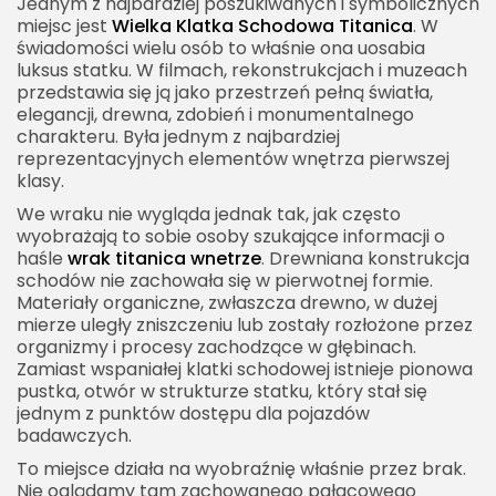
Jednym z najbardziej poszukiwanych i symbolicznych
miejsc jest
Wielka Klatka Schodowa Titanica
. W
świadomości wielu osób to właśnie ona uosabia
luksus statku. W filmach, rekonstrukcjach i muzeach
przedstawia się ją jako przestrzeń pełną światła,
elegancji, drewna, zdobień i monumentalnego
charakteru. Była jednym z najbardziej
reprezentacyjnych elementów wnętrza pierwszej
klasy.
We wraku nie wygląda jednak tak, jak często
wyobrażają to sobie osoby szukające informacji o
haśle
wrak titanica wnetrze
. Drewniana konstrukcja
schodów nie zachowała się w pierwotnej formie.
Materiały organiczne, zwłaszcza drewno, w dużej
mierze uległy zniszczeniu lub zostały rozłożone przez
organizmy i procesy zachodzące w głębinach.
Zamiast wspaniałej klatki schodowej istnieje pionowa
pustka, otwór w strukturze statku, który stał się
jednym z punktów dostępu dla pojazdów
badawczych.
To miejsce działa na wyobraźnię właśnie przez brak.
Nie oglądamy tam zachowanego pałacowego