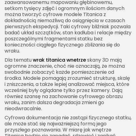
zaawansowanemu mapowaniu głębinowemu,
setkom tysięcy zdjęć i ogromnym ilościom danych
można tworzyć cyfrowe modele Titanica z
dokładnością niemożliwą do osiągnięcia w czasach
pierwszych ekspedycji. Taki cyfrowy bliźniak pozwala
badać układ szczątków, stan kadłuba i relacje między
poszczególnymi fragmentami statku bez
konieczności ciągłego fizycznego zbliżania się do
wraku.
Dla tematu
wrak titanica wnetrze
skany 3D mają
ogromne znaczenie, choć nie oznaczają, że można
swobodnie zobaczyć każde pomieszczenie od
środka. Modele pomagają zrozumieć strukturę, skalę
i zniszczenia, a także lepiej analizować miejsca, które
wcześniej były oglądane tylko przez kamery. Dają
również szansę na zachowanie cyfrowego obrazu
wraku, zanim dalsza degradacja zmieni go
nieodwracalnie.
Cyfrowa dokumentacja nie zastąpi fizycznego statku,
ale może stać się najważniejszą formą jego
przyszłego poznawania. W miarę jak wnętrze
Titanica będzie się zapadać, rdzewieć i zanikać,