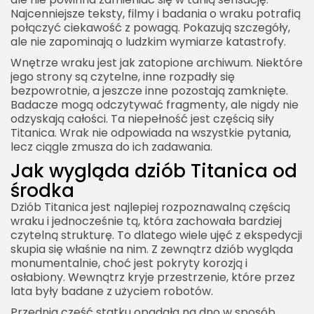
Najcenniejsze teksty, filmy i badania o wraku potrafią
połączyć ciekawość z powagą. Pokazują szczegóły,
ale nie zapominają o ludzkim wymiarze katastrofy.
Wnętrze wraku jest jak zatopione archiwum. Niektóre
jego strony są czytelne, inne rozpadły się
bezpowrotnie, a jeszcze inne pozostają zamknięte.
Badacze mogą odczytywać fragmenty, ale nigdy nie
odzyskają całości. Ta niepełność jest częścią siły
Titanica. Wrak nie odpowiada na wszystkie pytania,
lecz ciągle zmusza do ich zadawania.
Jak wygląda dziób Titanica od
środka
Dziób Titanica jest najlepiej rozpoznawalną częścią
wraku i jednocześnie tą, która zachowała bardziej
czytelną strukturę. To dlatego wiele ujęć z ekspedycji
skupia się właśnie na nim. Z zewnątrz dziób wygląda
monumentalnie, choć jest pokryty korozją i
osłabiony. Wewnątrz kryje przestrzenie, które przez
lata były badane z użyciem robotów.
Przednia część statku opadała na dno w sposób