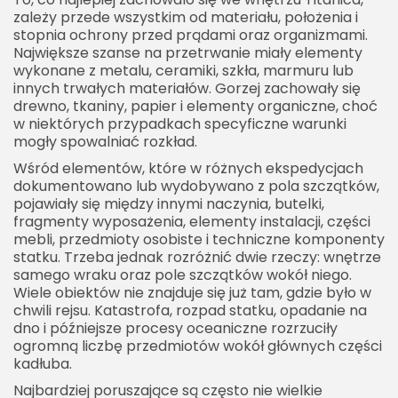
zależy przede wszystkim od materiału, położenia i
stopnia ochrony przed prądami oraz organizmami.
Największe szanse na przetrwanie miały elementy
wykonane z metalu, ceramiki, szkła, marmuru lub
innych trwałych materiałów. Gorzej zachowały się
drewno, tkaniny, papier i elementy organiczne, choć
w niektórych przypadkach specyficzne warunki
mogły spowalniać rozkład.
Wśród elementów, które w różnych ekspedycjach
dokumentowano lub wydobywano z pola szczątków,
pojawiały się między innymi naczynia, butelki,
fragmenty wyposażenia, elementy instalacji, części
mebli, przedmioty osobiste i techniczne komponenty
statku. Trzeba jednak rozróżnić dwie rzeczy: wnętrze
samego wraku oraz pole szczątków wokół niego.
Wiele obiektów nie znajduje się już tam, gdzie było w
chwili rejsu. Katastrofa, rozpad statku, opadanie na
dno i późniejsze procesy oceaniczne rozrzuciły
ogromną liczbę przedmiotów wokół głównych części
kadłuba.
Najbardziej poruszające są często nie wielkie