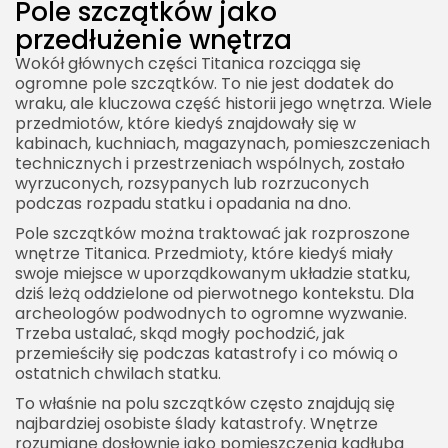
Pole szczątków jako
przedłużenie wnętrza
Wokół głównych części Titanica rozciąga się
ogromne pole szczątków. To nie jest dodatek do
wraku, ale kluczowa część historii jego wnętrza. Wiele
przedmiotów, które kiedyś znajdowały się w
kabinach, kuchniach, magazynach, pomieszczeniach
technicznych i przestrzeniach wspólnych, zostało
wyrzuconych, rozsypanych lub rozrzuconych
podczas rozpadu statku i opadania na dno.
Pole szczątków można traktować jak rozproszone
wnętrze Titanica. Przedmioty, które kiedyś miały
swoje miejsce w uporządkowanym układzie statku,
dziś leżą oddzielone od pierwotnego kontekstu. Dla
archeologów podwodnych to ogromne wyzwanie.
Trzeba ustalać, skąd mogły pochodzić, jak
przemieściły się podczas katastrofy i co mówią o
ostatnich chwilach statku.
To właśnie na polu szczątków często znajdują się
najbardziej osobiste ślady katastrofy. Wnętrze
rozumiane dosłownie jako pomieszczenia kadłuba