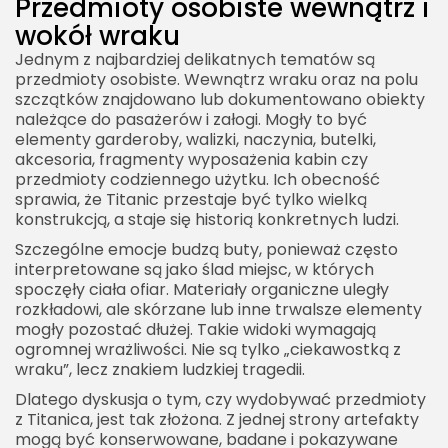
Przedmioty osobiste wewnątrz i
wokół wraku
Jednym z najbardziej delikatnych tematów są
przedmioty osobiste. Wewnątrz wraku oraz na polu
szczątków znajdowano lub dokumentowano obiekty
należące do pasażerów i załogi. Mogły to być
elementy garderoby, walizki, naczynia, butelki,
akcesoria, fragmenty wyposażenia kabin czy
przedmioty codziennego użytku. Ich obecność
sprawia, że Titanic przestaje być tylko wielką
konstrukcją, a staje się historią konkretnych ludzi.
Szczególne emocje budzą buty, ponieważ często
interpretowane są jako ślad miejsc, w których
spoczęły ciała ofiar. Materiały organiczne uległy
rozkładowi, ale skórzane lub inne trwalsze elementy
mogły pozostać dłużej. Takie widoki wymagają
ogromnej wrażliwości. Nie są tylko „ciekawostką z
wraku”, lecz znakiem ludzkiej tragedii.
Dlatego dyskusja o tym, czy wydobywać przedmioty
z Titanica, jest tak złożona. Z jednej strony artefakty
mogą być konserwowane, badane i pokazywane