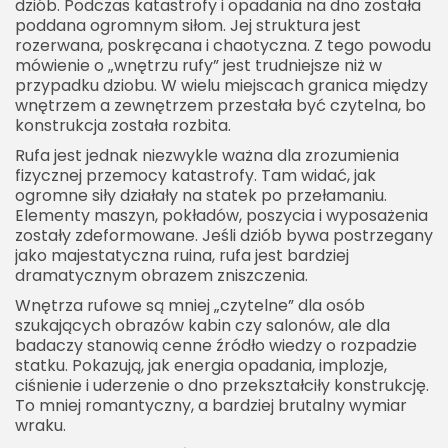
dziób. Podczas katastrofy i opadania na dno została
poddana ogromnym siłom. Jej struktura jest
rozerwana, poskręcana i chaotyczna. Z tego powodu
mówienie o „wnętrzu rufy” jest trudniejsze niż w
przypadku dziobu. W wielu miejscach granica między
wnętrzem a zewnętrzem przestała być czytelna, bo
2026 Akademia Internetu Wszelkie prawa
konstrukcja została rozbita.
zastrzeżone. Treści umieszczone na stronie
chronione są prawem autorskim.
Rufa jest jednak niezwykle ważna dla zrozumienia
fizycznej przemocy katastrofy. Tam widać, jak
ogromne siły działały na statek po przełamaniu.
Elementy maszyn, pokładów, poszycia i wyposażenia
zostały zdeformowane. Jeśli dziób bywa postrzegany
jako majestatyczna ruina, rufa jest bardziej
dramatycznym obrazem zniszczenia.
Wnętrza rufowe są mniej „czytelne” dla osób
szukających obrazów kabin czy salonów, ale dla
badaczy stanowią cenne źródło wiedzy o rozpadzie
statku. Pokazują, jak energia opadania, implozje,
ciśnienie i uderzenie o dno przekształciły konstrukcję.
To mniej romantyczny, a bardziej brutalny wymiar
wraku.