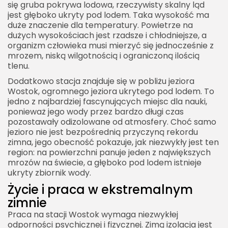
się gruba pokrywa lodowa, rzeczywisty skalny ląd
jest głęboko ukryty pod lodem. Taka wysokość ma
duże znaczenie dla temperatury. Powietrze na
dużych wysokościach jest rzadsze i chłodniejsze, a
organizm człowieka musi mierzyć się jednocześnie z
mrozem, niską wilgotnością i ograniczoną ilością
tlenu.
Dodatkowo stacja znajduje się w pobliżu jeziora
Wostok, ogromnego jeziora ukrytego pod lodem. To
jedno z najbardziej fascynujących miejsc dla nauki,
ponieważ jego wody przez bardzo długi czas
pozostawały odizolowane od atmosfery. Choć samo
jezioro nie jest bezpośrednią przyczyną rekordu
zimna, jego obecność pokazuje, jak niezwykły jest ten
region: na powierzchni panuje jeden z największych
mrozów na świecie, a głęboko pod lodem istnieje
ukryty zbiornik wody.
Życie i praca w ekstremalnym
zimnie
Praca na stacji Wostok wymaga niezwykłej
odporności psychicznej i fizycznej. Zimą izolacja jest