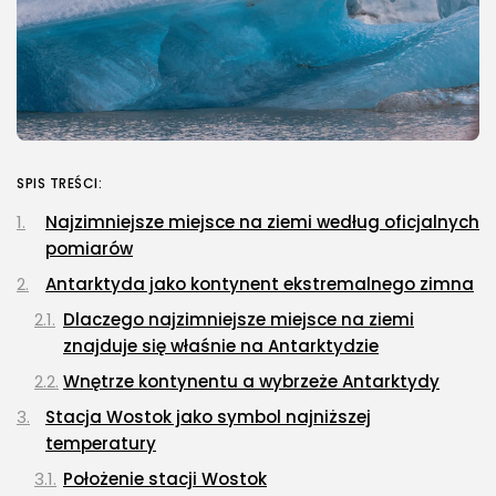
SPIS TREŚCI:
Najzimniejsze miejsce na ziemi według oficjalnych
pomiarów
Antarktyda jako kontynent ekstremalnego zimna
Dlaczego najzimniejsze miejsce na ziemi
znajduje się właśnie na Antarktydzie
Wnętrze kontynentu a wybrzeże Antarktydy
Stacja Wostok jako symbol najniższej
temperatury
Położenie stacji Wostok