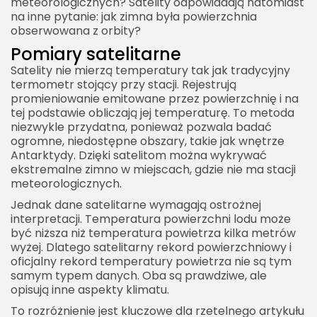
meteorologicznych? Satelity odpowiadają natomiast
na inne pytanie: jak zimna była powierzchnia
obserwowana z orbity?
Pomiary satelitarne
Satelity nie mierzą temperatury tak jak tradycyjny
termometr stojący przy stacji. Rejestrują
promieniowanie emitowane przez powierzchnię i na
tej podstawie obliczają jej temperaturę. To metoda
niezwykle przydatna, ponieważ pozwala badać
ogromne, niedostępne obszary, takie jak wnętrze
Antarktydy. Dzięki satelitom można wykrywać
ekstremalne zimno w miejscach, gdzie nie ma stacji
meteorologicznych.
Jednak dane satelitarne wymagają ostrożnej
interpretacji. Temperatura powierzchni lodu może
być niższa niż temperatura powietrza kilka metrów
wyżej. Dlatego satelitarny rekord powierzchniowy i
oficjalny rekord temperatury powietrza nie są tym
samym typem danych. Oba są prawdziwe, ale
opisują inne aspekty klimatu.
To rozróżnienie jest kluczowe dla rzetelnego artykułu