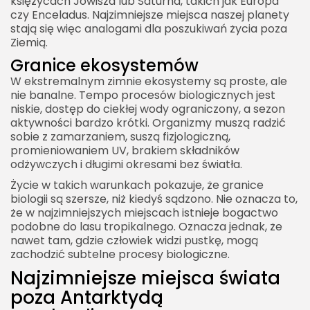
księżycach Jowisza lub Saturna, takich jak Europa
czy Enceladus. Najzimniejsze miejsca naszej planety
stają się więc analogami dla poszukiwań życia poza
Ziemią.
Granice ekosystemów
W ekstremalnym zimnie ekosystemy są proste, ale
nie banalne. Tempo procesów biologicznych jest
niskie, dostęp do ciekłej wody ograniczony, a sezon
aktywności bardzo krótki. Organizmy muszą radzić
sobie z zamarzaniem, suszą fizjologiczną,
promieniowaniem UV, brakiem składników
odżywczych i długimi okresami bez światła.
Życie w takich warunkach pokazuje, że granice
biologii są szersze, niż kiedyś sądzono. Nie oznacza to,
że w najzimniejszych miejscach istnieje bogactwo
podobne do lasu tropikalnego. Oznacza jednak, że
nawet tam, gdzie człowiek widzi pustkę, mogą
zachodzić subtelne procesy biologiczne.
Najzimniejsze miejsca świata
poza Antarktydą