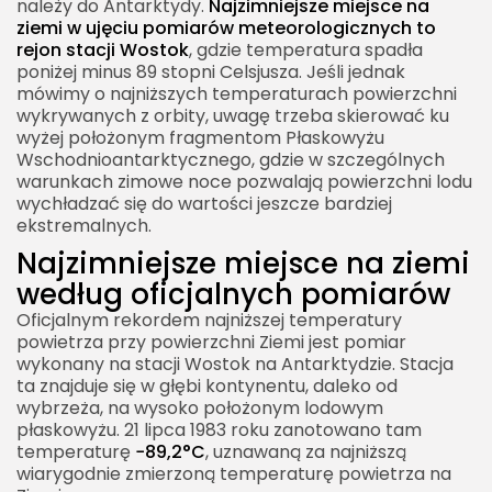
należy do Antarktydy.
Najzimniejsze miejsce na
Arktyka kanadyjska i Alaska
ziemi w ujęciu pomiarów meteorologicznych to
Himalaje i wysokie góry
rejon stacji Wostok
, gdzie temperatura spadła
poniżej minus 89 stopni Celsjusza. Jeśli jednak
Najzimniejsze miejsce na ziemi a zmiany klimatu
mówimy o najniższych temperaturach powierzchni
wykrywanych z orbity, uwagę trzeba skierować ku
Czy globalne ocieplenie wyklucza rekordowe
wyżej położonym fragmentom Płaskowyżu
mrozy
Wschodnioantarktycznego, gdzie w szczególnych
Dlaczego badania najzimniejszych miejsc są
warunkach zimowe noce pozwalają powierzchni lodu
wychładzać się do wartości jeszcze bardziej
ważne dla klimatu
ekstremalnych.
Czym różni się zimno Antarktydy od zimna Arktyki
Najzimniejsze miejsce na ziemi
Kontynent kontra ocean
według oficjalnych pomiarów
Wysokość Antarktydy
Oficjalnym rekordem najniższej temperatury
powietrza przy powierzchni Ziemi jest pomiar
Najzimniejsze miejsce na ziemi w wyobraźni
wykonany na stacji Wostok na Antarktydzie. Stacja
człowieka
ta znajduje się w głębi kontynentu, daleko od
Fascynacja ekstremami
wybrzeża, na wysoko położonym lodowym
płaskowyżu. 21 lipca 1983 roku zanotowano tam
Antarktyda jako laboratorium pokory
temperaturę
−89,2°C
, uznawaną za najniższą
wiarygodnie zmierzoną temperaturę powietrza na
Najważniejsze fakty o najzimniejszym miejscu na