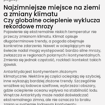
Najzimniejsze miejsce na ziemi
a zmiany klimatu
Czy globalne ocieplenie wyklucza
rekordowe mrozy
Pojawienie się ekstremalnie niskich temperatur nie
przeczy zmianom klimatu. Klimat opisuje
długoterminowe trendy, a pogoda obejmuje
konkretne zdarzenia. Nawet w ocieplającym się
świecie nadal mogą występować bardzo silne mrozy,
zwłaszcza w regionach polarnych i kontynentalnych.
Zmienia się jednak częstość, rozkład i kontekst takich
zjawisk.
Antarktyda jest kontynentem złożonym
klimatycznie. Niektóre jej części ocieplają się szybciej,
inne wykazują bardziej złożone trendy. Szczególnie
wrażliwe są lodowce szelfowe, wybrzeża i obszary,
gdzie ocieplenie oceanu wpływa na stabilność lodu.
Wnętrze Antarktydy może nadal doświadczać
ekstremalnego zimna, ale nie oznacza to braku
zmian w systemie lodowym kontynentu.