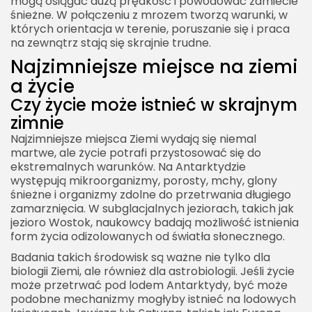
mogą osiągać dużą prędkość i powodować zamiecie
śnieżne. W połączeniu z mrozem tworzą warunki, w
których orientacja w terenie, poruszanie się i praca
na zewnątrz stają się skrajnie trudne.
Najzimniejsze miejsce na ziemi
a życie
Czy życie może istnieć w skrajnym
zimnie
Najzimniejsze miejsca Ziemi wydają się niemal
martwe, ale życie potrafi przystosować się do
ekstremalnych warunków. Na Antarktydzie
występują mikroorganizmy, porosty, mchy, glony
śnieżne i organizmy zdolne do przetrwania długiego
zamarznięcia. W subglacjalnych jeziorach, takich jak
jezioro Wostok, naukowcy badają możliwość istnienia
form życia odizolowanych od światła słonecznego.
Badania takich środowisk są ważne nie tylko dla
biologii Ziemi, ale również dla astrobiologii. Jeśli życie
może przetrwać pod lodem Antarktydy, być może
podobne mechanizmy mogłyby istnieć na lodowych