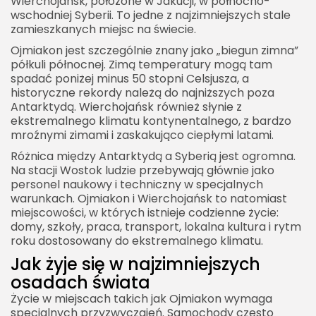
Wierchojańsk, położone w Jakucji, w północno-
wschodniej Syberii. To jedne z najzimniejszych stale
zamieszkanych miejsc na świecie.
Ojmiakon jest szczególnie znany jako „biegun zimna”
półkuli północnej. Zimą temperatury mogą tam
spadać poniżej minus 50 stopni Celsjusza, a
historyczne rekordy należą do najniższych poza
Antarktydą. Wierchojańsk również słynie z
ekstremalnego klimatu kontynentalnego, z bardzo
mroźnymi zimami i zaskakująco ciepłymi latami.
Różnica między Antarktydą a Syberią jest ogromna.
Na stacji Wostok ludzie przebywają głównie jako
personel naukowy i techniczny w specjalnych
warunkach. Ojmiakon i Wierchojańsk to natomiast
miejscowości, w których istnieje codzienne życie:
domy, szkoły, praca, transport, lokalna kultura i rytm
roku dostosowany do ekstremalnego klimatu.
Jak żyje się w najzimniejszych
osadach świata
Życie w miejscach takich jak Ojmiakon wymaga
specjalnych przyzwyczajeń. Samochody często