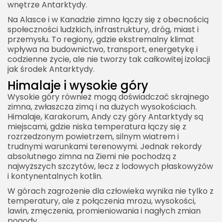
wnętrze Antarktydy.
Na Alasce i w Kanadzie zimno łączy się z obecnością
społeczności ludzkich, infrastruktury, dróg, miast i
przemysłu. To regiony, gdzie ekstremalny klimat
wpływa na budownictwo, transport, energetykę i
codzienne życie, ale nie tworzy tak całkowitej izolacji
jak środek Antarktydy.
Himalaje i wysokie góry
Wysokie góry również mogą doświadczać skrajnego
zimna, zwłaszcza zimą i na dużych wysokościach.
Himalaje, Karakorum, Andy czy góry Antarktydy są
miejscami, gdzie niska temperatura łączy się z
rozrzedzonym powietrzem, silnym wiatrem i
trudnymi warunkami terenowymi. Jednak rekordy
absolutnego zimna na Ziemi nie pochodzą z
najwyższych szczytów, lecz z lodowych płaskowyżów
i kontynentalnych kotlin.
W górach zagrożenie dla człowieka wynika nie tylko z
temperatury, ale z połączenia mrozu, wysokości,
lawin, zmęczenia, promieniowania i nagłych zmian
pogody.