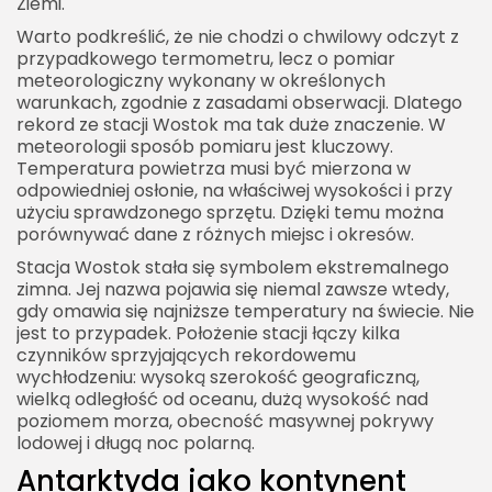
Ziemi.
ziemi
Warto podkreślić, że nie chodzi o chwilowy odczyt z
Znaczenie najzimniejszego miejsca na ziemi dla
przypadkowego termometru, lecz o pomiar
nauki i przyszłości
meteorologiczny wykonany w określonych
warunkach, zgodnie z zasadami obserwacji. Dlatego
Najzimniejsze miejsce na ziemi jako granica
rekord ze stacji Wostok ma tak duże znaczenie. W
naturalnych możliwości planety
meteorologii sposób pomiaru jest kluczowy.
Temperatura powietrza musi być mierzona w
odpowiedniej osłonie, na właściwej wysokości i przy
użyciu sprawdzonego sprzętu. Dzięki temu można
porównywać dane z różnych miejsc i okresów.
Stacja Wostok stała się symbolem ekstremalnego
zimna. Jej nazwa pojawia się niemal zawsze wtedy,
gdy omawia się najniższe temperatury na świecie. Nie
jest to przypadek. Położenie stacji łączy kilka
czynników sprzyjających rekordowemu
wychłodzeniu: wysoką szerokość geograficzną,
wielką odległość od oceanu, dużą wysokość nad
poziomem morza, obecność masywnej pokrywy
lodowej i długą noc polarną.
Antarktyda jako kontynent