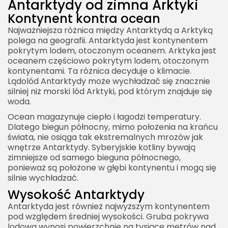
Antarktydy od zimna Arktyki
Kontynent kontra ocean
Najważniejsza różnica między Antarktydą a Arktyką
polega na geografii. Antarktyda jest kontynentem
pokrytym lodem, otoczonym oceanem. Arktyka jest
2026 Akademia Internetu Wszelkie prawa
oceanem częściowo pokrytym lodem, otoczonym
zastrzeżone. Treści umieszczone na stronie
kontynentami. Ta różnica decyduje o klimacie.
chronione są prawem autorskim.
Lądolód Antarktydy może wychładzać się znacznie
silniej niż morski lód Arktyki, pod którym znajduje się
woda.
Ocean magazynuje ciepło i łagodzi temperatury.
Dlatego biegun północny, mimo położenia na krańcu
świata, nie osiąga tak ekstremalnych mrozów jak
wnętrze Antarktydy. Syberyjskie kotliny bywają
zimniejsze od samego bieguna północnego,
ponieważ są położone w głębi kontynentu i mogą się
silnie wychładzać.
Wysokość Antarktydy
Antarktyda jest również najwyższym kontynentem
pod względem średniej wysokości. Gruba pokrywa
lodowa wynosi powierzchnię na tysiące metrów nad