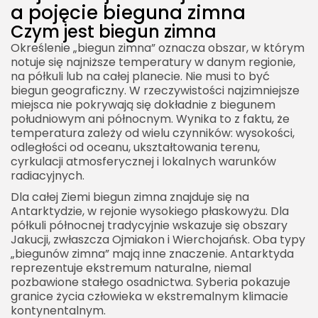
a pojęcie bieguna zimna
Czym jest biegun zimna
Określenie „biegun zimna” oznacza obszar, w którym
notuje się najniższe temperatury w danym regionie,
na półkuli lub na całej planecie. Nie musi to być
biegun geograficzny. W rzeczywistości najzimniejsze
miejsca nie pokrywają się dokładnie z biegunem
południowym ani północnym. Wynika to z faktu, że
temperatura zależy od wielu czynników: wysokości,
odległości od oceanu, ukształtowania terenu,
cyrkulacji atmosferycznej i lokalnych warunków
radiacyjnych.
Dla całej Ziemi biegun zimna znajduje się na
Antarktydzie, w rejonie wysokiego płaskowyżu. Dla
półkuli północnej tradycyjnie wskazuje się obszary
Jakucji, zwłaszcza Ojmiakon i Wierchojańsk. Oba typy
„biegunów zimna” mają inne znaczenie. Antarktyda
reprezentuje ekstremum naturalne, niemal
pozbawione stałego osadnictwa. Syberia pokazuje
granice życia człowieka w ekstremalnym klimacie
kontynentalnym.