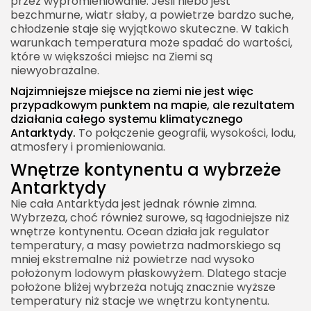
przez wypromieniowanie. Jeśli niebo jest
bezchmurne, wiatr słaby, a powietrze bardzo suche,
chłodzenie staje się wyjątkowo skuteczne. W takich
warunkach temperatura może spadać do wartości,
które w większości miejsc na Ziemi są
niewyobrażalne.
Najzimniejsze miejsce na ziemi nie jest więc
przypadkowym punktem na mapie, ale rezultatem
działania całego systemu klimatycznego
Antarktydy.
To połączenie geografii, wysokości, lodu,
atmosfery i promieniowania.
Wnętrze kontynentu a wybrzeże
Antarktydy
Nie cała Antarktyda jest jednak równie zimna.
Wybrzeża, choć również surowe, są łagodniejsze niż
wnętrze kontynentu. Ocean działa jak regulator
temperatury, a masy powietrza nadmorskiego są
mniej ekstremalne niż powietrze nad wysoko
położonym lodowym płaskowyżem. Dlatego stacje
położone bliżej wybrzeża notują znacznie wyższe
temperatury niż stacje we wnętrzu kontynentu.