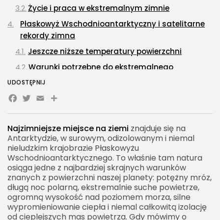
Życie i praca w ekstremalnym zimnie
Płaskowyż Wschodnioantarktyczny i satelitarne
rekordy zimna
Jeszcze niższe temperatury powierzchni
Warunki potrzebne do ekstremalnego
wychłodzenia
UDOSTĘPNIJ
Facebook
Najzimniejsze miejsce zamieszkane na ziemi
Twitter
Email
Share
Ojmiakon i Wierchojańsk
Jak żyje się w najzimniejszych osadach świata
Najzimniejsze miejsce na ziemi
znajduje się na
Antarktydzie, w surowym, odizolowanym i niemal
Dlaczego Syberia jest tak zimna
nieludzkim krajobrazie Płaskowyżu
Wschodnioantarktycznego. To właśnie tam natura
Klimat skrajnie kontynentalny
osiąga jedne z najbardziej skrajnych warunków
Ogromne roczne amplitudy temperatur
znanych z powierzchni naszej planety: potężny mróz,
długą noc polarną, ekstremalnie suche powietrze,
Najzimniejsze miejsce na ziemi a pojęcie bieguna
ogromną wysokość nad poziomem morza, silne
zimna
wypromieniowanie ciepła i niemal całkowitą izolację
od cieplejszych mas powietrza. Gdy mówimy o
Czym jest biegun zimna