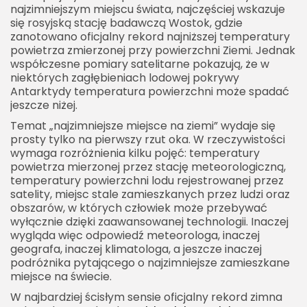
najzimniejszym miejscu świata, najczęściej wskazuje
Biegun geograficzny nie zawsze jest
się rosyjską stację badawczą Wostok, gdzie
najzimniejszy
zanotowano oficjalny rekord najniższej temperatury
powietrza zmierzonej przy powierzchni Ziemi. Jednak
Jak mierzy się najniższe temperatury
współczesne pomiary satelitarne pokazują, że w
niektórych zagłębieniach lodowej pokrywy
Standardowe pomiary meteorologiczne
Antarktydy temperatura powierzchni może spadać
Pomiary satelitarne
jeszcze niżej.
Co dzieje się z organizmem człowieka w
Temat „najzimniejsze miejsce na ziemi” wydaje się
ekstremalnym zimnie
prosty tylko na pierwszy rzut oka. W rzeczywistości
wymaga rozróżnienia kilku pojęć: temperatury
Mróz jako zagrożenie biologiczne
powietrza mierzonej przez stację meteorologiczną,
temperatury powierzchni lodu rejestrowanej przez
Wiatr i temperatura odczuwalna
satelity, miejsc stale zamieszkanych przez ludzi oraz
Najzimniejsze miejsce na ziemi a życie
obszarów, w których człowiek może przebywać
wyłącznie dzięki zaawansowanej technologii. Inaczej
Czy życie może istnieć w skrajnym zimnie
wygląda więc odpowiedź meteorologa, inaczej
Granice ekosystemów
geografa, inaczej klimatologa, a jeszcze inaczej
podróżnika pytającego o najzimniejsze zamieszkane
Najzimniejsze miejsca świata poza Antarktydą
miejsce na świecie.
Grenlandia
W najbardziej ścisłym sensie oficjalny rekord zimna