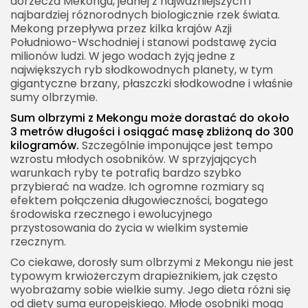
dorzecza Mekongu, jednej z najważniejszych i
najbardziej różnorodnych biologicznie rzek świata.
Mekong przepływa przez kilka krajów Azji
Południowo-Wschodniej i stanowi podstawę życia
milionów ludzi. W jego wodach żyją jedne z
największych ryb słodkowodnych planety, w tym
gigantyczne brzany, płaszczki słodkowodne i właśnie
sumy olbrzymie.
Sum olbrzymi z Mekongu może dorastać do około
3 metrów długości i osiągać masę zbliżoną do 300
kilogramów.
Szczególnie imponujące jest tempo
wzrostu młodych osobników. W sprzyjających
warunkach ryby te potrafią bardzo szybko
przybierać na wadze. Ich ogromne rozmiary są
efektem połączenia długowieczności, bogatego
środowiska rzecznego i ewolucyjnego
przystosowania do życia w wielkim systemie
rzecznym.
Co ciekawe, dorosły sum olbrzymi z Mekongu nie jest
typowym krwiożerczym drapieżnikiem, jak często
wyobrażamy sobie wielkie sumy. Jego dieta różni się
od diety suma europejskiego. Młode osobniki mogą