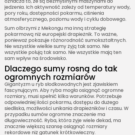
oznacza to, że są bezmyślnymi maszynami do
jedzenia. Ich aktywność zależy od temperatury wody,
pory roku, dostępności pokarmu, ciśnienia
atmosferycznego, poziomu wody i cyklu dobowego.
Sum olbrzymi z Mekongu ma inną strategię
pokarmową niż europejski drapieżnik. To ważne,
ponieważ pokazuje różnorodność sumokształtnych.
Nie wszystkie wielkie sumy żyją tak samo. Nie
wszystkie polują tak samo. Nie wszystkie mają ten
sam wpływ na środowisko.
Dlaczego sumy rosną do tak
ogromnych rozmiarów
Gigantyzm u ryb słodkowodnych jest zjawiskiem
fascynującym. Aby ryba mogła osiągnąć ogromne
rozmiary, musi spełnić kilka warunków. Potrzebuje
odpowiedniej ilości pokarmu, dostępu do dużego
siedliska, możliwości unikania drapieżników i czasu. W
przypadku sumów ogromne znaczenie ma
długowieczność. Ryba, która żyje wiele dekad, ma
znacznie większą szansę osiągnąć rozmiary
rekordowe niż gatunek krótkowieczny.