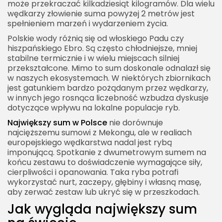
może przekraczać kilkadziesiąt kilogramów. Dla wielu
wędkarzy złowienie suma powyżej 2 metrów jest
spełnieniem marzeń i wydarzeniem życia.
Polskie wody różnią się od włoskiego Padu czy
hiszpańskiego Ebro. Są często chłodniejsze, mniej
stabilne termicznie i w wielu miejscach silniej
przekształcone. Mimo to sum doskonale odnalazł się
w naszych ekosystemach. W niektórych zbiornikach
jest gatunkiem bardzo pożądanym przez wędkarzy,
w innych jego rosnąca liczebność wzbudza dyskusje
dotyczące wpływu na lokalne populacje ryb.
Największy sum w Polsce
nie dorównuje
najcięższemu sumowi z Mekongu, ale w realiach
europejskiego wędkarstwa nadal jest rybą
imponującą. Spotkanie z dwumetrowym sumem na
końcu zestawu to doświadczenie wymagające siły,
cierpliwości i opanowania. Taka ryba potrafi
wykorzystać nurt, zaczepy, głębiny i własną masę,
aby zerwać zestaw lub ukryć się w przeszkodach.
Jak wygląda największy sum