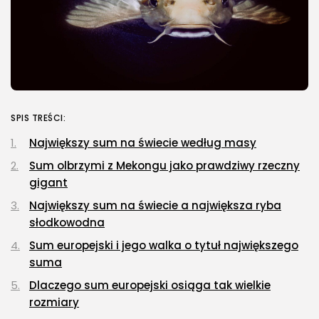
SPIS TREŚCI:
Największy sum na świecie według masy
Sum olbrzymi z Mekongu jako prawdziwy rzeczny
gigant
Największy sum na świecie a największa ryba
słodkowodna
Sum europejski i jego walka o tytuł największego
suma
Dlaczego sum europejski osiąga tak wielkie
rozmiary