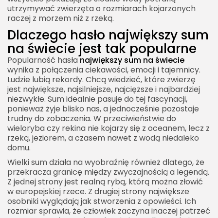
utrzymywać zwierzęta o rozmiarach kojarzonych
raczej z morzem niż z rzeką.
Dlaczego hasło największy sum
na świecie jest tak popularne
Popularność hasła
największy sum na świecie
wynika z połączenia ciekawości, emocji i tajemnicy.
Ludzie lubią rekordy. Chcą wiedzieć, które zwierzę
jest największe, najsilniejsze, najcięższe i najbardziej
niezwykłe. Sum idealnie pasuje do tej fascynacji,
ponieważ żyje blisko nas, a jednocześnie pozostaje
trudny do zobaczenia. W przeciwieństwie do
wieloryba czy rekina nie kojarzy się z oceanem, lecz z
rzeką, jeziorem, a czasem nawet z wodą niedaleko
domu.
Wielki sum działa na wyobraźnię również dlatego, że
przekracza granicę między zwyczajnością a legendą.
Z jednej strony jest realną rybą, którą można złowić
w europejskiej rzece. Z drugiej strony największe
osobniki wyglądają jak stworzenia z opowieści. Ich
rozmiar sprawia, że człowiek zaczyna inaczej patrzeć