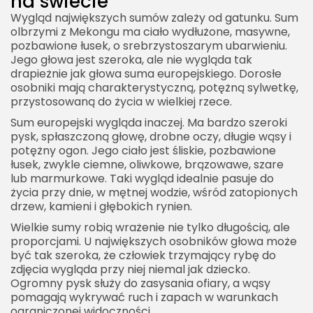
na świecie
Wygląd największych sumów zależy od gatunku. Sum
olbrzymi z Mekongu ma ciało wydłużone, masywne,
pozbawione łusek, o srebrzystoszarym ubarwieniu.
Jego głowa jest szeroka, ale nie wygląda tak
drapieżnie jak głowa suma europejskiego. Dorosłe
osobniki mają charakterystyczną, potężną sylwetkę,
przystosowaną do życia w wielkiej rzece.
Sum europejski wygląda inaczej. Ma bardzo szeroki
pysk, spłaszczoną głowę, drobne oczy, długie wąsy i
potężny ogon. Jego ciało jest śliskie, pozbawione
łusek, zwykle ciemne, oliwkowe, brązowawe, szare
lub marmurkowe. Taki wygląd idealnie pasuje do
życia przy dnie, w mętnej wodzie, wśród zatopionych
drzew, kamieni i głębokich rynien.
Wielkie sumy robią wrażenie nie tylko długością, ale
proporcjami. U największych osobników głowa może
być tak szeroka, że człowiek trzymający rybę do
zdjęcia wygląda przy niej niemal jak dziecko.
Ogromny pysk służy do zasysania ofiary, a wąsy
pomagają wykrywać ruch i zapach w warunkach
ograniczonej widoczności.