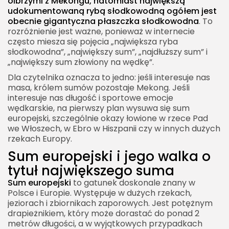
olbrzymi z Mekongu, natomiast największą
udokumentowaną rybą słodkowodną ogółem jest
obecnie gigantyczna płaszczka słodkowodna
. To
rozróżnienie jest ważne, ponieważ w internecie
często miesza się pojęcia „największa ryba
słodkowodna”, „największy sum”, „najdłuższy sum” i
„największy sum złowiony na wędkę”.
Dla czytelnika oznacza to jedno: jeśli interesuje nas
masa, królem sumów pozostaje Mekong. Jeśli
interesuje nas długość i sportowe emocje
wędkarskie, na pierwszy plan wysuwa się sum
europejski, szczególnie okazy łowione w rzece Pad
we Włoszech, w Ebro w Hiszpanii czy w innych dużych
rzekach Europy.
Sum europejski i jego walka o
tytuł największego suma
Sum europejski
to gatunek doskonale znany w
Polsce i Europie. Występuje w dużych rzekach,
jeziorach i zbiornikach zaporowych. Jest potężnym
drapieżnikiem, który może dorastać do ponad 2
metrów długości, a w wyjątkowych przypadkach