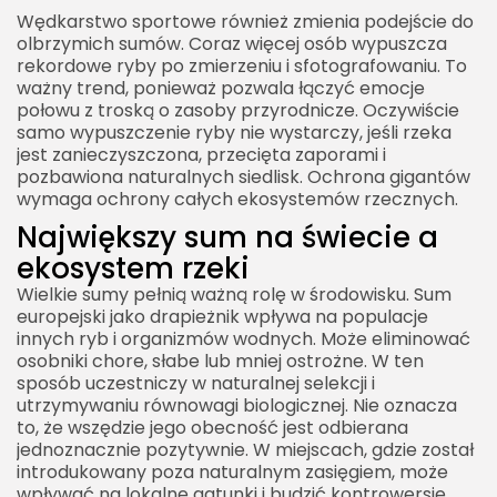
Wędkarstwo sportowe również zmienia podejście do
olbrzymich sumów. Coraz więcej osób wypuszcza
rekordowe ryby po zmierzeniu i sfotografowaniu. To
ważny trend, ponieważ pozwala łączyć emocje
połowu z troską o zasoby przyrodnicze. Oczywiście
samo wypuszczenie ryby nie wystarczy, jeśli rzeka
jest zanieczyszczona, przecięta zaporami i
pozbawiona naturalnych siedlisk. Ochrona gigantów
wymaga ochrony całych ekosystemów rzecznych.
Największy sum na świecie a
ekosystem rzeki
Wielkie sumy pełnią ważną rolę w środowisku. Sum
europejski jako drapieżnik wpływa na populacje
innych ryb i organizmów wodnych. Może eliminować
osobniki chore, słabe lub mniej ostrożne. W ten
sposób uczestniczy w naturalnej selekcji i
utrzymywaniu równowagi biologicznej. Nie oznacza
to, że wszędzie jego obecność jest odbierana
jednoznacznie pozytywnie. W miejscach, gdzie został
introdukowany poza naturalnym zasięgiem, może
wpływać na lokalne gatunki i budzić kontrowersje.