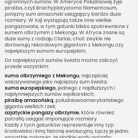
ogromnych sumów. W Ameryce Południowej żyje
piraíba, czyli Brachyplatystoma filamentosum,
potężny sum amazoński osiągający bardzo duże
rozmiary. W Azji występują także inne wielkie
pangazowate, w tym gatunki blisko spokrewnione z
sumem olbrzymim z Mekongu. W Afryce znane są
duże sumy z rodzaju Clarias, choć zwykle nie
dorównują rekordowym gigantom z Mekongu czy
największym sumom europejskim.
Do największych sumów świata można zaliczyć
przede wszystkim:
suma olbrzymiego z Mekongu
, najczęściej
wskazywanego jako najcięższy sum świata;
suma europejskiego
, jednego z najdłuższych i
najsłynniejszych sumów wędkarskich;
piraíbę amazońską
, południowoamerykańskiego
giganta wielkich rzek;
azjatyckie pangazy olbrzymie
, które również
potrafią osiągać imponujące rozmiary.
Każdy z tych gatunków reprezentuje inny typ
środowiska i inną historię ewolucyjną. Łączy je jedno:
wszystkie pokazują, że słodkie wody potrafią