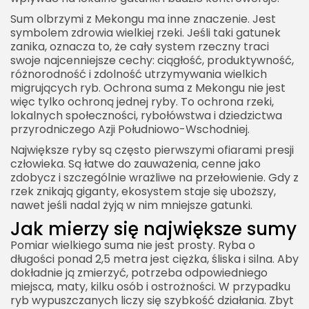
Sum olbrzymi z Mekongu ma inne znaczenie. Jest
symbolem zdrowia wielkiej rzeki. Jeśli taki gatunek
zanika, oznacza to, że cały system rzeczny traci
swoje najcenniejsze cechy: ciągłość, produktywność,
różnorodność i zdolność utrzymywania wielkich
migrujących ryb. Ochrona suma z Mekongu nie jest
więc tylko ochroną jednej ryby. To ochrona rzeki,
lokalnych społeczności, rybołówstwa i dziedzictwa
przyrodniczego Azji Południowo-Wschodniej.
Największe ryby są często pierwszymi ofiarami presji
człowieka. Są łatwe do zauważenia, cenne jako
zdobycz i szczególnie wrażliwe na przełowienie. Gdy z
rzek znikają giganty, ekosystem staje się uboższy,
nawet jeśli nadal żyją w nim mniejsze gatunki.
Jak mierzy się największe sumy
Pomiar wielkiego suma nie jest prosty. Ryba o
długości ponad 2,5 metra jest ciężka, śliska i silna. Aby
dokładnie ją zmierzyć, potrzeba odpowiedniego
miejsca, maty, kilku osób i ostrożności. W przypadku
ryb wypuszczanych liczy się szybkość działania. Zbyt