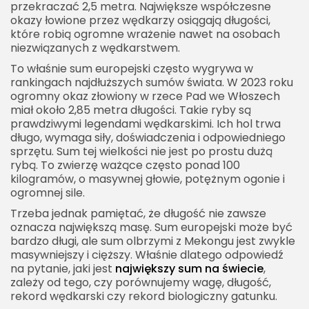
przekraczać 2,5 metra. Największe współczesne
okazy łowione przez wędkarzy osiągają długości,
które robią ogromne wrażenie nawet na osobach
niezwiązanych z wędkarstwem.
To właśnie sum europejski często wygrywa w
rankingach najdłuższych sumów świata. W 2023 roku
ogromny okaz złowiony w rzece Pad we Włoszech
miał około 2,85 metra długości. Takie ryby są
prawdziwymi legendami wędkarskimi. Ich hol trwa
długo, wymaga siły, doświadczenia i odpowiedniego
sprzętu. Sum tej wielkości nie jest po prostu dużą
rybą. To zwierzę ważące często ponad 100
kilogramów, o masywnej głowie, potężnym ogonie i
ogromnej sile.
Trzeba jednak pamiętać, że długość nie zawsze
oznacza największą masę. Sum europejski może być
bardzo długi, ale sum olbrzymi z Mekongu jest zwykle
masywniejszy i cięższy. Właśnie dlatego odpowiedź
na pytanie, jaki jest
największy sum na świecie
,
zależy od tego, czy porównujemy wagę, długość,
rekord wędkarski czy rekord biologiczny gatunku.