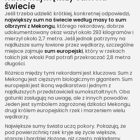
świecie
Jeśli trzeba udzielić krótkiej, konkretnej odpowiedzi,
największy sum na świecie według masy to sum
olbrzymi z Mekongu
, którego rekordowy, dobrze
udokumentowany okaz ważył około 293 kilogramów i
mierzył około 2,7 metra. Jeśli jednak patrzymy na
najdłuższe sumy łowione przez wędkarzy, szczególne
miejsce zajmuje
sum europejski
, który w rzekach
takich jak włoski Pad potrafi przekraczać 2,8 metra
długości.
Różnica między tymi rekordami jest kluczowa. Sum z
Mekongu jest cięższym biologicznym gigantem. Sum
europejski jest ikoną wędkarstwa i jednym z
najdłuższych przedstawicieli sumokształtnych. Oba
gatunki zasługują na uwagę, ale z innych powodów.
Jeden jest symbolem zagrożonej dzikości Mekongu,
drugi królem europejskich rzek i marzeniem wielu
wędkarzy.
Największe sumy świata uczą pokory. Pokazują, że
pod powierzchnią rzek kryje się życie większe,
starsze i bardziej złożone, niż często zakładamy.