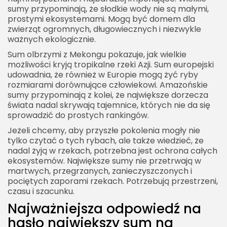
sumy przypominają, że słodkie wody nie są małymi,
prostymi ekosystemami. Mogą być domem dla
zwierząt ogromnych, długowiecznych i niezwykle
ważnych ekologicznie.
Sum olbrzymi z Mekongu pokazuje, jak wielkie
2026 Akademia Internetu Wszelkie prawa
możliwości kryją tropikalne rzeki Azji. Sum europejski
zastrzeżone. Treści umieszczone na stronie
chronione są prawem autorskim.
udowadnia, że również w Europie mogą żyć ryby
rozmiarami dorównujące człowiekowi. Amazońskie
sumy przypominają z kolei, że największe dorzecza
świata nadal skrywają tajemnice, których nie da się
sprowadzić do prostych rankingów.
Jeżeli chcemy, aby przyszłe pokolenia mogły nie
tylko czytać o tych rybach, ale także wiedzieć, że
nadal żyją w rzekach, potrzebna jest ochrona całych
ekosystemów. Największe sumy nie przetrwają w
martwych, przegrzanych, zanieczyszczonych i
pociętych zaporami rzekach. Potrzebują przestrzeni,
czasu i szacunku.
Najważniejsza odpowiedź na
hasło największy sum na