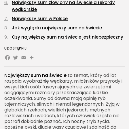
Największy sum złowiony na świecie a rekordy
wędkarskie
Największy sum w Polsce
Jak wygląda największy sum na świecie
Czy największy sum na świecie jest niebezpieczny
dla człowieka
UDOSTĘPNIJ
Co jedzą największe sumy
Facebook
Twitter
Email
Share
Dlaczego sumy rosną do tak ogromnych
rozmiarów
Największy sum na świecie
to temat, który od lat
Największy sum na świecie w legendach i kulturze
rozpala wyobraźnię wędkarzy, miłośników przyrody i
wszystkich osób fascynujących się zwierzętami
Ochrona największych sumów świata
osiągającymi rozmiary przekraczające ludzkie
Największy sum na świecie a ekosystem rzeki
oczekiwania. Sumy od dawna mają opinię ryb
tajemniczych, silnych i niemal legendarnych. Żyją w
Jak mierzy się największe sumy
głębokich rzekach, wielkich jeziorach, mętnych
rozlewiskach i wodach, których człowiek często nie
Największe gatunki sumów na świecie
potrafi dokładnie poznać. Ich nocny tryb życia,
Dlaczego hasło największy sum na świecie jest
potężne pyski, długie wąsy czuciowe i zdolność do