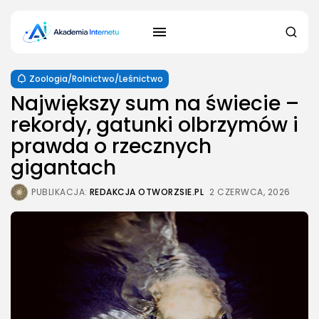
Zoologia/Rolnictwo/Leśnictwo
Największy sum na świecie –
rekordy, gatunki olbrzymów i
prawda o rzecznych
gigantach
PUBLIKACJA:
REDAKCJA OTWORZSIE.PL
2 CZERWCA, 2026