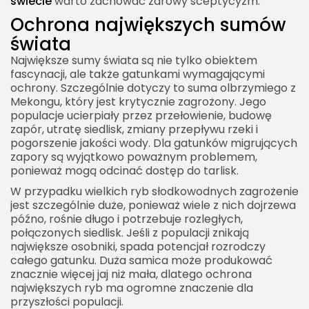
świecie
warto zachować zdrowy sceptycyzm.
Ochrona największych sumów
świata
Największe sumy świata są nie tylko obiektem
fascynacji, ale także gatunkami wymagającymi
ochrony. Szczególnie dotyczy to suma olbrzymiego z
Mekongu, który jest krytycznie zagrożony. Jego
populacje ucierpiały przez przełowienie, budowę
zapór, utratę siedlisk, zmiany przepływu rzeki i
pogorszenie jakości wody. Dla gatunków migrujących
zapory są wyjątkowo poważnym problemem,
ponieważ mogą odcinać dostęp do tarlisk.
W przypadku wielkich ryb słodkowodnych zagrożenie
jest szczególnie duże, ponieważ wiele z nich dojrzewa
późno, rośnie długo i potrzebuje rozległych,
połączonych siedlisk. Jeśli z populacji znikają
największe osobniki, spada potencjał rozrodczy
całego gatunku. Duża samica może produkować
znacznie więcej jaj niż mała, dlatego ochrona
największych ryb ma ogromne znaczenie dla
przyszłości populacji.