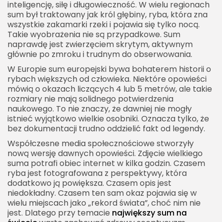
inteligencję, siłę i długowieczność. W wielu regionach
sum był traktowany jak król głębiny, ryba, która zna
wszystkie zakamarki rzeki i pojawia się tylko nocą.
Takie wyobrażenia nie są przypadkowe. Sum
naprawdę jest zwierzęciem skrytym, aktywnym
głównie po zmroku i trudnym do obserwowania.
W Europie sum europejski bywa bohaterem historii o
rybach większych od człowieka. Niektóre opowieści
mówią o okazach liczących 4 lub 5 metrów, ale takie
rozmiary nie mają solidnego potwierdzenia
naukowego. To nie znaczy, że dawniej nie mogły
istnieć wyjątkowo wielkie osobniki. Oznacza tylko, że
bez dokumentacji trudno oddzielić fakt od legendy.
Współczesne media społecznościowe stworzyły
nową wersję dawnych opowieści. Zdjęcie wielkiego
suma potrafi obiec internet w kilka godzin. Czasem
ryba jest fotografowana z perspektywy, która
dodatkowo ją powiększa. Czasem opis jest
niedokładny. Czasem ten sam okaz pojawia się w
wielu miejscach jako „rekord świata”, choć nim nie
jest. Dlatego przy temacie
największy sum na