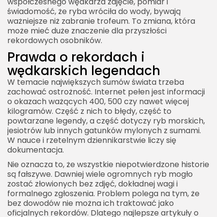
współczesnego wędkarza zdjęcie, pomiar i
świadomość, że ryba wróciła do wody, bywają
ważniejsze niż zabranie trofeum. To zmiana, która
może mieć duże znaczenie dla przyszłości
rekordowych osobników.
Prawda o rekordach i
wędkarskich legendach
W temacie największych sumów świata trzeba
zachować ostrożność. Internet pełen jest informacji
o okazach ważących 400, 500 czy nawet więcej
kilogramów. Część z nich to błędy, część to
powtarzane legendy, a część dotyczy ryb morskich,
jesiotrów lub innych gatunków mylonych z sumami.
W nauce i rzetelnym dziennikarstwie liczy się
dokumentacja.
Nie oznacza to, że wszystkie niepotwierdzone historie
są fałszywe. Dawniej wiele ogromnych ryb mogło
zostać złowionych bez zdjęć, dokładnej wagi i
formalnego zgłoszenia. Problem polega na tym, że
bez dowodów nie można ich traktować jako
oficjalnych rekordów. Dlatego najlepsze artykuły o