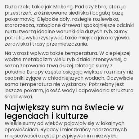
Duże rzeki, takie jak Mekong, Pad czy Ebro, oferują
przestrzeń, zróżnicowane siedliska i bogatą bazę
pokarmową. Głębokie doły, rozległe rozlewiska,
starorzecza, zatopione drzewa i spokojniejsze odcinki
nurtu tworzą idealne warunki dla dużych ryb. Sumy
potrafią wykorzystywać takie miejsca jako kryjówki,
żerowiska i trasy przemieszczania.
Na wzrost wpływa także temperatura. W cieplejszej
wodzie metabolizm wielu ryb działa intensywniej, a
sezon żerowania trwa dłużej. Dlatego sumy z
południa Europy często osiągają większe rozmiary niż
osobniki żyjące w chłodniejszych wodach. Oczywiście
sama temperatura nie wystarczy. Potrzebny jest
jeszcze pokarm, jakość wody i odpowiednia struktura
środowiska.
Największy sum na świecie w
legendach i kulturze
Wielkie sumy od wieków pojawiały się w lokalnych
opowieściach. Rybacy i mieszkańcy nadrzecznych
miejscowości często przypisywali im niezwykłą