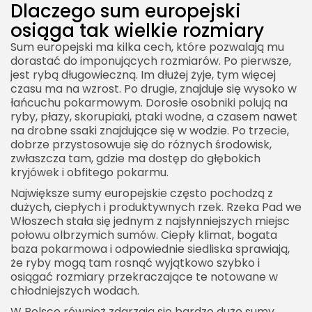
Dlaczego sum europejski
osiąga tak wielkie rozmiary
Sum europejski ma kilka cech, które pozwalają mu
dorastać do imponujących rozmiarów. Po pierwsze,
jest rybą długowieczną. Im dłużej żyje, tym więcej
czasu ma na wzrost. Po drugie, znajduje się wysoko w
łańcuchu pokarmowym. Dorosłe osobniki polują na
ryby, płazy, skorupiaki, ptaki wodne, a czasem nawet
na drobne ssaki znajdujące się w wodzie. Po trzecie,
dobrze przystosowuje się do różnych środowisk,
zwłaszcza tam, gdzie ma dostęp do głębokich
kryjówek i obfitego pokarmu.
Największe sumy europejskie często pochodzą z
dużych, ciepłych i produktywnych rzek. Rzeka Pad we
Włoszech stała się jednym z najsłynniejszych miejsc
połowu olbrzymich sumów. Ciepły klimat, bogata
baza pokarmowa i odpowiednie siedliska sprawiają,
że ryby mogą tam rosnąć wyjątkowo szybko i
osiągać rozmiary przekraczające te notowane w
chłodniejszych wodach.
W Polsce również zdarzają się bardzo duże sumy,