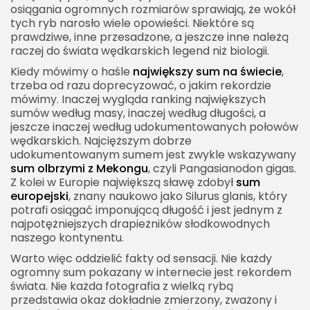
tak popularne
osiągania ogromnych rozmiarów sprawiają, że wokół
tych ryb narosło wiele opowieści. Niektóre są
Największy sum na świecie w oczach wędkarzy
prawdziwe, inne przesadzone, a jeszcze inne należą
raczej do świata wędkarskich legend niż biologii.
Prawda o rekordach i wędkarskich legendach
Kiedy mówimy o haśle
największy sum na świecie
,
Przyszłość największych sumów świata
trzeba od razu doprecyzować, o jakim rekordzie
Największy sum na świecie jako symbol dzikich
mówimy. Inaczej wygląda ranking największych
rzek
sumów według masy, inaczej według długości, a
jeszcze inaczej według udokumentowanych połowów
Najważniejsza odpowiedź na hasło największy
wędkarskich. Najcięższym dobrze
sum na świecie
udokumentowanym sumem jest zwykle wskazywany
sum olbrzymi z Mekongu
, czyli Pangasianodon gigas.
Z kolei w Europie największą sławę zdobył
sum
europejski
, znany naukowo jako Silurus glanis, który
potrafi osiągać imponującą długość i jest jednym z
najpotężniejszych drapieżników słodkowodnych
naszego kontynentu.
Warto więc oddzielić fakty od sensacji. Nie każdy
ogromny sum pokazany w internecie jest rekordem
świata. Nie każda fotografia z wielką rybą
przedstawia okaz dokładnie zmierzony, zważony i