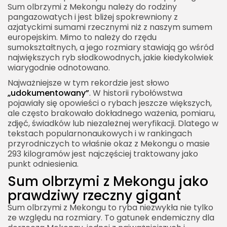
Sum olbrzymi z Mekongu należy do rodziny
pangazowatych i jest bliżej spokrewniony z
azjatyckimi sumami rzecznymi niż z naszym sumem
europejskim. Mimo to należy do rzędu
sumokształtnych, a jego rozmiary stawiają go wśród
największych ryb słodkowodnych, jakie kiedykolwiek
wiarygodnie odnotowano.
Najważniejsze w tym rekordzie jest słowo
„udokumentowany”
. W historii rybołówstwa
pojawiały się opowieści o rybach jeszcze większych,
ale często brakowało dokładnego ważenia, pomiaru,
zdjęć, świadków lub niezależnej weryfikacji. Dlatego w
tekstach popularnonaukowych i w rankingach
przyrodniczych to właśnie okaz z Mekongu o masie
293 kilogramów jest najczęściej traktowany jako
punkt odniesienia.
Sum olbrzymi z Mekongu jako
prawdziwy rzeczny gigant
Sum olbrzymi z Mekongu to ryba niezwykła nie tylko
ze względu na rozmiary. To gatunek endemiczny dla