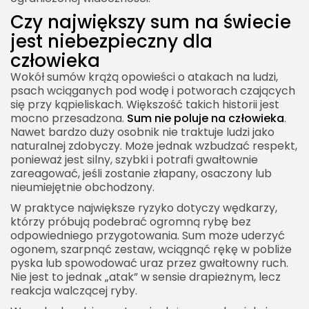
Czy największy sum na świecie
jest niebezpieczny dla
człowieka
Wokół sumów krążą opowieści o atakach na ludzi,
psach wciąganych pod wodę i potworach czających
się przy kąpieliskach. Większość takich historii jest
mocno przesadzona.
Sum nie poluje na człowieka
.
Nawet bardzo duży osobnik nie traktuje ludzi jako
naturalnej zdobyczy. Może jednak wzbudzać respekt,
ponieważ jest silny, szybki i potrafi gwałtownie
zareagować, jeśli zostanie złapany, osaczony lub
nieumiejętnie obchodzony.
W praktyce największe ryzyko dotyczy wędkarzy,
którzy próbują podebrać ogromną rybę bez
odpowiedniego przygotowania. Sum może uderzyć
ogonem, szarpnąć zestaw, wciągnąć rękę w pobliże
pyska lub spowodować uraz przez gwałtowny ruch.
Nie jest to jednak „atak” w sensie drapieżnym, lecz
reakcja walczącej ryby.