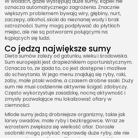
W wodach, gdzie występują duże sumy, kąpiel nie
oznacza automatycznego zagrożenia. Znacznie
większym problemem bywają wiry, głębiny, nurt,
zaczepy, alkohol, skoki do nieznanej wody i brak
ostrożności. Sumy mogą podpływać do płytkich
miejsc, ale nie są potworami polującymi na
kąpiących się ludzi.
Co jedzą największe sumy
Dieta sumów zależy od gatunku, wieku i środowiska.
Sum europejski jest drapieżnikiem oportunistycznym.
Oznacza to, że zjada to, co jest dostępne i możliwe
do schwytania. W jego menu znajdują się ryby, raki,
żaby, małe ptaki wodne, a czasem drobne ssaki. Duży
sum nie musi codziennie aktywnie ścigać zdobyczy.
Często wykorzystuje zasadzkę, nocną aktywność i
zmysły pozwalające mu lokalizować ofiary w
ciemności.
Młode sumy jedzą drobniejsze organizmy, takie jak
larwy owadów, małe ryby i bezkręgowce. Wraz ze
wzrostem zwiększa się wielkość ofiar. Dorosłe
osobniki mogą połykać naprawdę duże ryby, ale nie