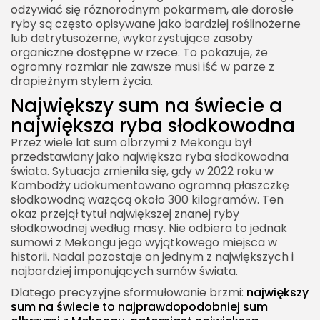
odżywiać się różnorodnym pokarmem, ale dorosłe
ryby są często opisywane jako bardziej roślinożerne
lub detrytusożerne, wykorzystujące zasoby
organiczne dostępne w rzece. To pokazuje, że
ogromny rozmiar nie zawsze musi iść w parze z
drapieżnym stylem życia.
Największy sum na świecie a
największa ryba słodkowodna
Przez wiele lat sum olbrzymi z Mekongu był
przedstawiany jako największa ryba słodkowodna
świata. Sytuacja zmieniła się, gdy w 2022 roku w
Kambodży udokumentowano ogromną płaszczkę
słodkowodną ważącą około 300 kilogramów. Ten
okaz przejął tytuł największej znanej ryby
słodkowodnej według masy. Nie odbiera to jednak
sumowi z Mekongu jego wyjątkowego miejsca w
historii. Nadal pozostaje on jednym z największych i
najbardziej imponujących sumów świata.
Dlatego precyzyjne sformułowanie brzmi:
największy
sum na świecie to najprawdopodobniej sum