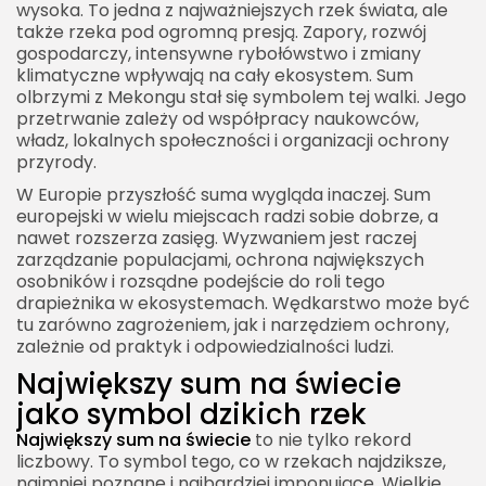
wysoka. To jedna z najważniejszych rzek świata, ale
także rzeka pod ogromną presją. Zapory, rozwój
gospodarczy, intensywne rybołówstwo i zmiany
klimatyczne wpływają na cały ekosystem. Sum
olbrzymi z Mekongu stał się symbolem tej walki. Jego
przetrwanie zależy od współpracy naukowców,
władz, lokalnych społeczności i organizacji ochrony
przyrody.
W Europie przyszłość suma wygląda inaczej. Sum
europejski w wielu miejscach radzi sobie dobrze, a
nawet rozszerza zasięg. Wyzwaniem jest raczej
zarządzanie populacjami, ochrona największych
osobników i rozsądne podejście do roli tego
drapieżnika w ekosystemach. Wędkarstwo może być
tu zarówno zagrożeniem, jak i narzędziem ochrony,
zależnie od praktyk i odpowiedzialności ludzi.
Największy sum na świecie
jako symbol dzikich rzek
Największy sum na świecie
to nie tylko rekord
liczbowy. To symbol tego, co w rzekach najdziksze,
najmniej poznane i najbardziej imponujące. Wielkie