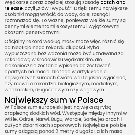
Wędkarze coraz częściej stosują zasadę
catch and
release
, czyli „złów i wypuść”. Dzięki temu największe
osobniki mogą wrócić do wody, dalej rosnąć i
rozmnażać się. To ważne, ponieważ wielkie sumy są
cennymi elementami ekosystemu i wyjątkowymi
okazami genetycznymi.
Oficjalny rekord według masy może więc różnić się
od nieoficjalnego rekordu długości. Ryba
wypuszczona bez ważenia może być uznawana za
rekordową w środowisku wędkarskim, ale
niekoniecznie zostanie wpisana do zestawień
opartych na masie. Dlatego w artykułach o
największych sumach świata warto jasno wyjaśniać,
czy mowa o rekordzie biologicznym, medialnym,
wędkarskim, długościowym czy wagowym.
Największy sum w Polsce
W Polsce sum europejski jest największą rybą
drapieżną słodkich wód. Występuje między innymi w
Wiśle, Odrze, Narwi, Bugu, Warcie, Sanie, jeziorach i
dużych zbiornikach zaporowych. Największe polskie
sumy osiągają ponad 2 metry długości, a ich masa