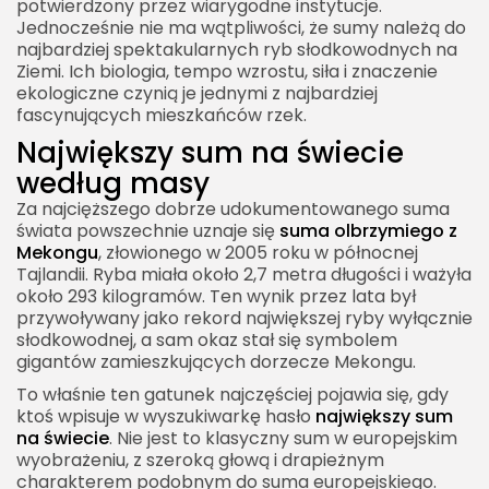
potwierdzony przez wiarygodne instytucje.
Jednocześnie nie ma wątpliwości, że sumy należą do
najbardziej spektakularnych ryb słodkowodnych na
Ziemi. Ich biologia, tempo wzrostu, siła i znaczenie
ekologiczne czynią je jednymi z najbardziej
fascynujących mieszkańców rzek.
Największy sum na świecie
według masy
Za najcięższego dobrze udokumentowanego suma
świata powszechnie uznaje się
suma olbrzymiego z
Mekongu
, złowionego w 2005 roku w północnej
Tajlandii. Ryba miała około 2,7 metra długości i ważyła
około 293 kilogramów. Ten wynik przez lata był
przywoływany jako rekord największej ryby wyłącznie
słodkowodnej, a sam okaz stał się symbolem
gigantów zamieszkujących dorzecze Mekongu.
To właśnie ten gatunek najczęściej pojawia się, gdy
ktoś wpisuje w wyszukiwarkę hasło
największy sum
na świecie
. Nie jest to klasyczny sum w europejskim
wyobrażeniu, z szeroką głową i drapieżnym
charakterem podobnym do suma europejskiego.