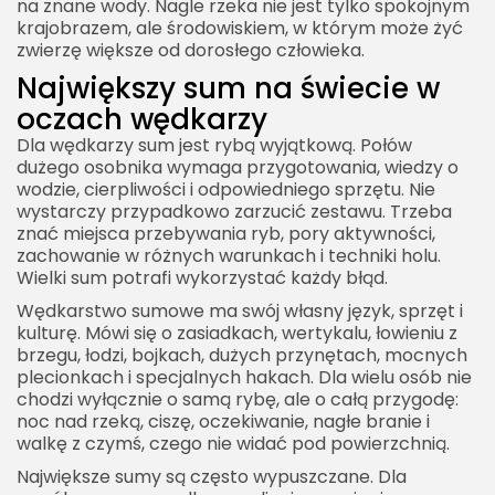
na znane wody. Nagle rzeka nie jest tylko spokojnym
krajobrazem, ale środowiskiem, w którym może żyć
zwierzę większe od dorosłego człowieka.
Największy sum na świecie w
oczach wędkarzy
Dla wędkarzy sum jest rybą wyjątkową. Połów
dużego osobnika wymaga przygotowania, wiedzy o
wodzie, cierpliwości i odpowiedniego sprzętu. Nie
wystarczy przypadkowo zarzucić zestawu. Trzeba
znać miejsca przebywania ryb, pory aktywności,
zachowanie w różnych warunkach i techniki holu.
Wielki sum potrafi wykorzystać każdy błąd.
Wędkarstwo sumowe ma swój własny język, sprzęt i
kulturę. Mówi się o zasiadkach, wertykalu, łowieniu z
brzegu, łodzi, bojkach, dużych przynętach, mocnych
plecionkach i specjalnych hakach. Dla wielu osób nie
chodzi wyłącznie o samą rybę, ale o całą przygodę:
noc nad rzeką, ciszę, oczekiwanie, nagłe branie i
walkę z czymś, czego nie widać pod powierzchnią.
Największe sumy są często wypuszczane. Dla